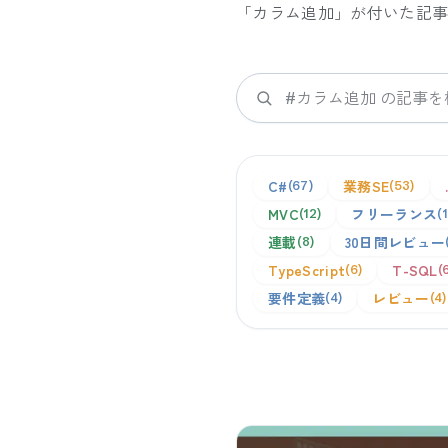
「
カラム追加
」が付いた記
検索
C#
業務SE
67
53
MVC
フリーランス
12
連載
30日間レビュー
8
TypeScript
T-SQL
6
要件定義
レビュー
4
4