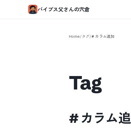
バイブス父さんの穴倉
Home
/
タグ
/
#
カラム追加
Tag
#
カラム追