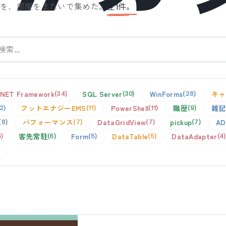
事を、部屋をまたいで集めた。
全
1
件。
.NET Framework
SQL Server
WinForms
キャ
34
30
28
フットエナジーEMS
PowerShell
職歴
雑記
12
11
11
9
パフォーマンス
DataGridView
pickup
AD
8
7
7
7
客先常駐
Form
DataTable
DataAdapter
6
6
5
5
4