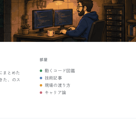
部屋
動くコード図鑑
にまとめた
技術記事
きた、のス
現場の渡り方
キャリア論