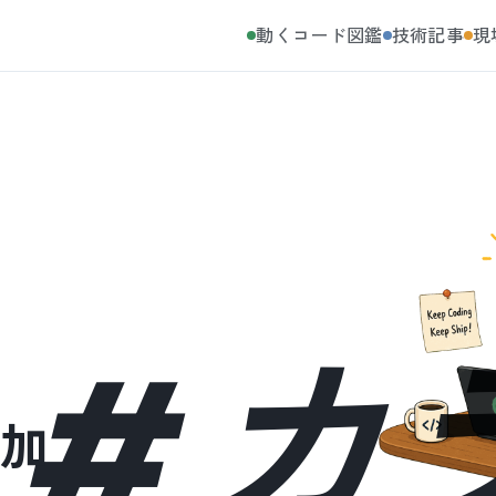
動くコード図鑑
技術記事
現
#
カ
加