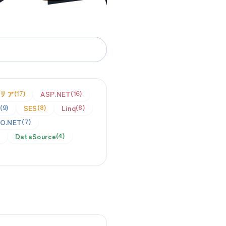
リア
ASP.NET
17
16
SES
Linq
9
8
8
O.NET
7
DataSource
4