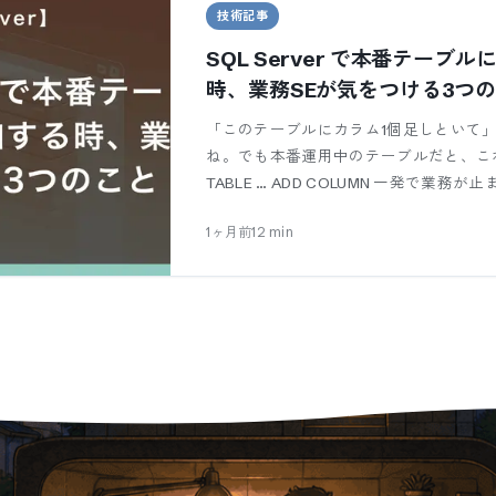
技術記事
SQL Server で本番テーブ
時、業務SEが気をつける3つ
「このテーブルにカラム1個足しといて」
ね。でも本番運用中のテーブルだと、これ
TABLE … ADD COLUMN 一発で業務が止
1ヶ月前
12
min