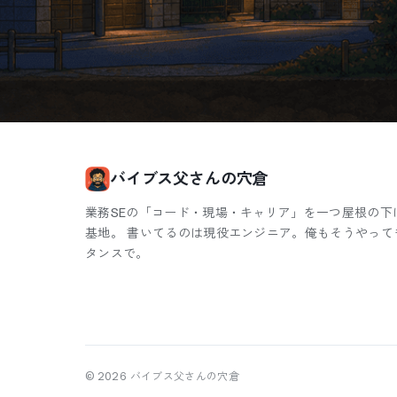
バイブス父さんの穴倉
業務SEの「コード・現場・キャリア」を一つ屋根の下
基地。 書いてるのは現役エンジニア。俺もそうやって
タンスで。
©
2026
バイブス父さんの穴倉