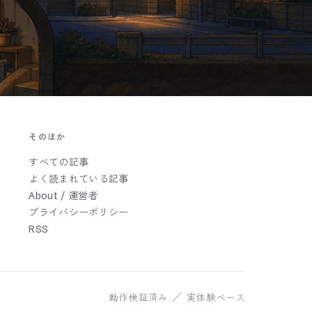
そのほか
すべての記事
よく読まれている記事
About / 運営者
プライバシーポリシー
RSS
動作検証済み ／ 実体験ベース