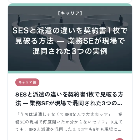
キャリア論
SESと派遣の違いを契約書1枚で見破る方
法 — 業務SEが現場で混同された3つの実
例
「うちは派遣じゃなくてSESなんで大丈夫っす」— 業
務SEの現場で何度聞いたか分からないセリフ。 X見て
ても、SESと派遣を混同したまま3年も5年も現場に出
てる業務SE、ほんま多くないですか？ 俺自身、客先常