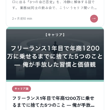
口に出る『3つの自己否定』を、冷静に解体する話で
す。 業務SE同士の飲み会で、こういうセリフ聞いたこ
とないですか？？ 「俺なんてただの
2ヶ月前
10
min
キャリア論
フリーランス1年目で年商1200万に乗せ
るまでに捨てた5つのこと — 俺が手放し