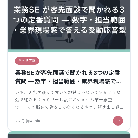
キャリア論
業務SE が客先面談で聞かれる3つの定番
質問 — 数字・担当範囲・業界現場感で答
える受動応答型
いや、客先面談ってマジで地獄じゃないですか？？緊
張で噛みまくって「申し訳ございません第一志望
で…」って脳死で謝るしかなくなるやつ、駆け出し感
丸出しでアピール全然できなくて『雑務でもやり
2ヶ月前
14
min