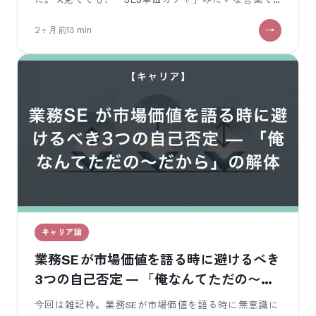
語られるけど、実際は 単価帯ごとに明確な壁があっ
2ヶ月前
13
min
て、越える条件も
キャリア論
業務SE が市場価値を語る時に避けるべき
3つの自己否定 — 「俺なんてただの〜だ
から」の解体
今回は雑記枠。業務SEが市場価値を語る時に無意識に