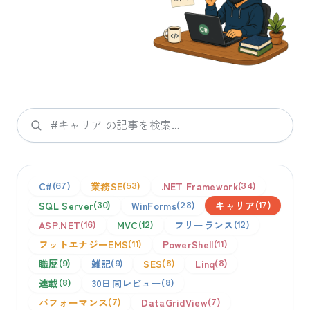
検索
C#
業務SE
.NET Framework
67
53
34
SQL Server
WinForms
キャリア
30
28
17
ASP.NET
MVC
フリーランス
16
12
12
フットエナジーEMS
PowerShell
11
11
職歴
雑記
SES
Linq
9
9
8
8
連載
30日間レビュー
8
8
パフォーマンス
DataGridView
7
7