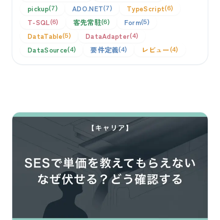
pickup
ADO.NET
TypeScript
7
7
6
T-SQL
客先常駐
Form
6
6
5
DataTable
DataAdapter
5
4
DataSource
要件定義
レビュー
4
4
4