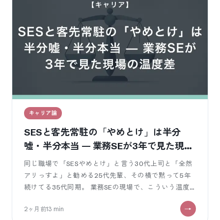
キャリア論
SESと客先常駐の「やめとけ」は半分
嘘・半分本当 — 業務SEが3年で見た現場
の温度差
同じ職場で「SESやめとけ」と言う30代上司と「全然
アリっすよ」と勧める25代先輩、その横で黙って5年
続けてる35代同期。 業務SEの現場で、こういう温度
差を見たこと無いですか？ X見てても、「SESやめと
2ヶ月前
13
min
け」vs「SE