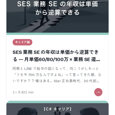
キャリア論
SES 業務 SE の年収は単価から逆算でき
る — 月単価60/80/100万 × 業務 SE 還元
率で見るリアル
同期と LINE で給与の話になって、向こうがしれっと
「うち今 700 万なんですよね」って言ってきた朝、な
いですか？？ 俺はある。SIer 正社員時代、30 代前半
で額面 520
2ヶ月前
12
min