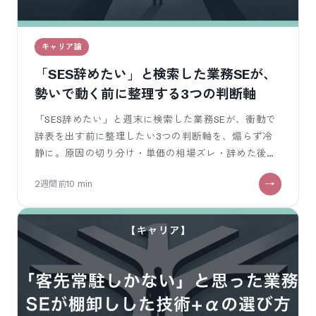
キャリア論
「SES辞めたい」と検索した業務SEが、
勢いで動く前に整理する3つの判断軸
「SES辞めたい」と週末に検索した業務SEが、衝動で
辞表を出す前に整理したい3つの判断軸を、煽らず冷
静に。原因の切り分け・単価の相場ズレ・辞めた後の
選択肢を、現場の声と一緒に。
2週間前
10
min