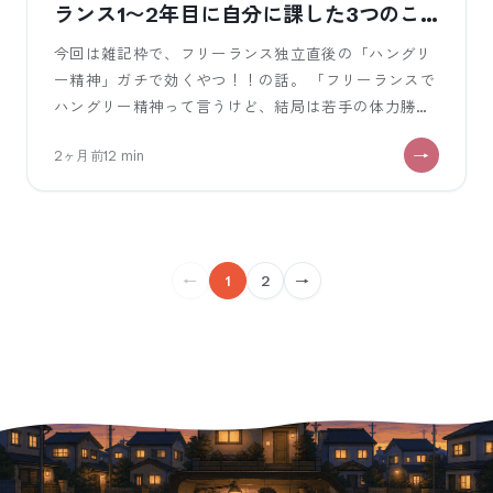
ランス1〜2年目に自分に課した3つのこ
と
今回は雑記枠で、フリーランス独立直後の「ハングリ
ー精神」ガチで効くやつ！！の話。 「フリーランスで
ハングリー精神って言うけど、結局は若手の体力勝負
でしょ？？」「35歳の業務SEにはも
2ヶ月前
12
min
←
1
2
→