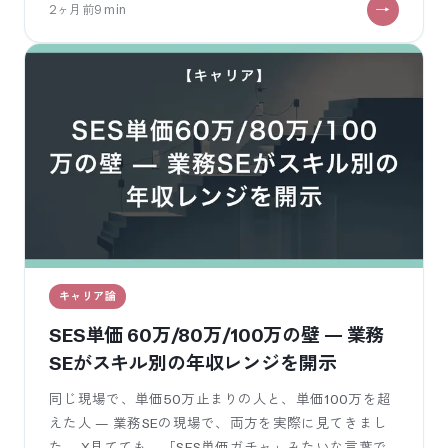
2ヶ月前
9
min
駐で4年やっ
キャリア論
SES単価 60万/80万/100万の壁 — 業務
SEがスキル別の年収レンジを開示
同じ現場で、単価50万止まりの人と、単価100万を超
えた人 — 業務SEの現場で、両方を実際に見てきまし
た。 X見てても、「SES単価ガチャ」みたいな言葉で