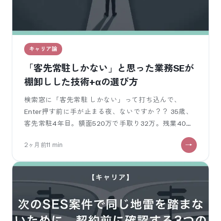
キャリア論
「客先常駐しかない」と思った業務SEが
棚卸しした技術+αの選び方
検索窓に「客先常駐 しかない」って打ち込んで、
Enter押す前に手が止まる夜、ないですか？？ 35歳、
客先常駐4年目。額面520万で手取り32万。残業40〜
60時間の月で、その数字。
2ヶ月前
11
min