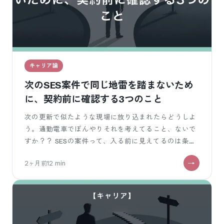
キャリア論
次のSES案件で同じ地雷を踏まないため
に、契約前に確認する3つのこと
次の更新で似たような現場に放り込まれたらどうしよ
う。通勤電車でぼんやりそれを考えてること、ないで
すか？？ SESの案件って、入る前に見えてるのは条件
票の数行だけ。単価と勤務地と「C#
2ヶ月前
12
min