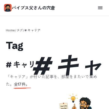
バイブス父さんの穴倉
Home
/
タグ
/
#
キャリア
Tag
#
キャ
#
キャリア
「
キャリア
」が付いた記事を、部屋をまたいで集め
た。
全
17
件。