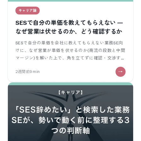
キャリア論
SESで自分の単価を教えてもらえない —
なぜ営業は伏せるのか、どう確認するか
SESで自分の単価を会社に教えてもらえない業務SE向
けに、なぜ営業が単価を伏せるのか(商流の段数と中間
マージン)を解いた上で、角を立てずに確認・交渉する
3ステップを示します。聞き方の OK / NG 例つき。締
2週間前
9
min
めは単価が見えるフリーランスへ