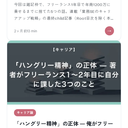
た習慣と価値観
今回は雑記枠で、フリーランス1年目で年商1200万に
乗せるまでに捨てた5つの話。連載「業務SEのキャリ
アアップ戦略」の最終child記事（Root目次を除く本
論最後）です。 連載第1
2ヶ月前
13
min
キャリア論
「ハングリー精神」の正体 — 俺がフリー