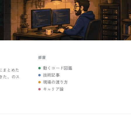
部屋
動くコード図鑑
にまとめた
技術記事
きた、のス
現場の渡り方
キャリア論