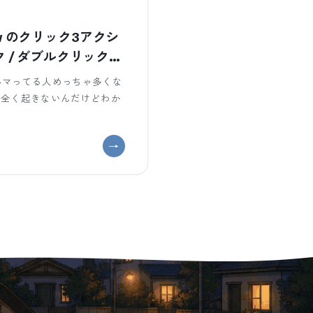
View のクリック3アクシ
ク / ダブルクリックを
味にハマってる人めっちゃ多くな
ントが全く起きないんだけどわか