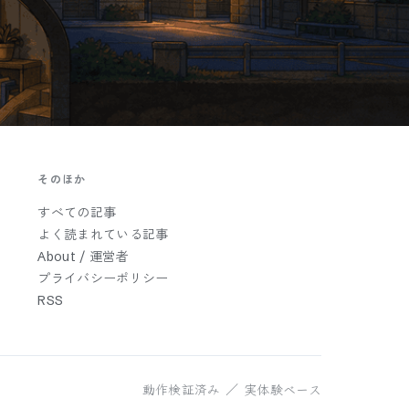
そのほか
すべての記事
よく読まれている記事
About / 運営者
プライバシーポリシー
RSS
動作検証済み ／ 実体験ベース