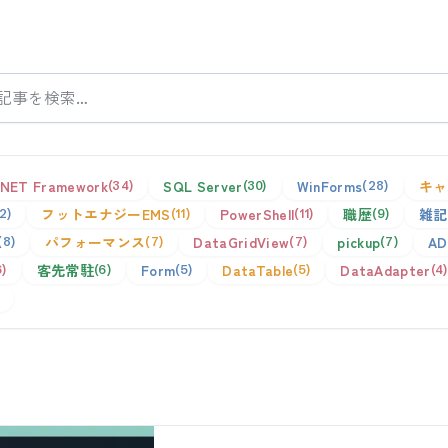
.NET Framework
SQL Server
WinForms
キャ
34
30
28
フットエナジーEMS
PowerShell
職歴
雑記
12
11
11
9
パフォーマンス
DataGridView
pickup
AD
8
7
7
7
客先常駐
Form
DataTable
DataAdapter
6
6
5
5
4