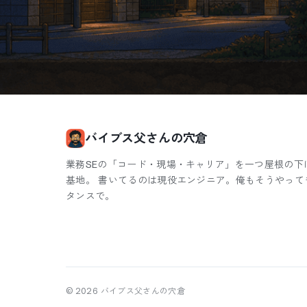
バイブス父さんの穴倉
業務SEの「コード・現場・キャリア」を一つ屋根の下
基地。 書いてるのは現役エンジニア。俺もそうやって
タンスで。
©
2026
バイブス父さんの穴倉