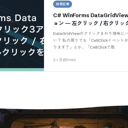
技術記事
C# WinForms DataGrid
ョン — 左クリック / 右クリッ
分ける実装
DataGridViewのクリックまわり地
い？ 私の周りでも「CellClickイベ
ります？」とか、「CellClickで取
2ヶ月前
11
min