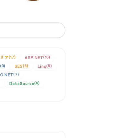
リア
ASP.NET
17
16
SES
Linq
9
8
8
O.NET
7
DataSource
4