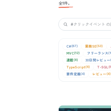
全
1
件。
検索
C#
業務SE
67
53
MVC
フリーランス
12
連載
30日間レビュー
8
TypeScript
T-SQL
6
要件定義
レビュー
4
4