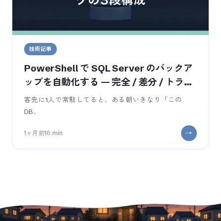
技術記事
PowerShell で SQL Server のバックア
ップを自動化する — 完全 / 差分 / トラン
ザクションログの3段構成
客先に1人で常駐してると、ある朝いきなり「この
DB、
1ヶ月前
16
min