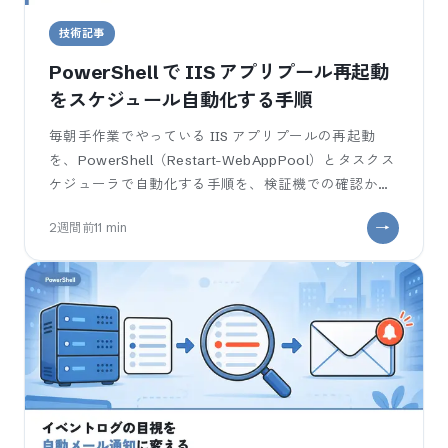
技術記事
PowerShell で IIS アプリプール再起動
をスケジュール自動化する手順
毎朝手作業でやっている IIS アプリプールの再起動
を、PowerShell（Restart-WebAppPool）とタスクス
ケジューラで自動化する手順を、検証機での確認から
実行ポリシーのハマりまで段階的に解説します。コピ
2週間前
11
min
ペで動く .ps1