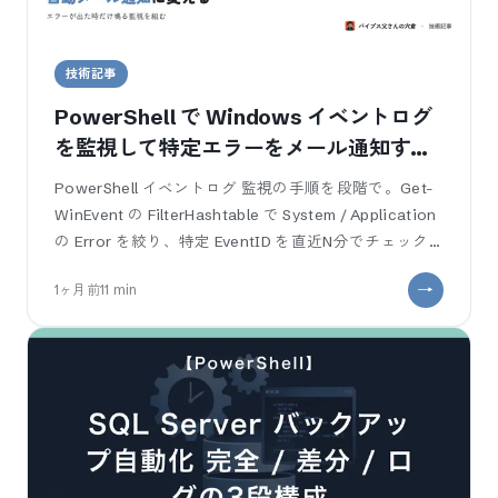
技術記事
PowerShell で Windows イベントログ
を監視して特定エラーをメール通知する
— 1人運用の業務SE向け自動化
PowerShell イベントログ 監視の手順を段階で。Get-
WinEvent の FilterHashtable で System / Application
の Error を絞り、特定 EventID を直近N分でチェック
して Se
1ヶ月前
11
min