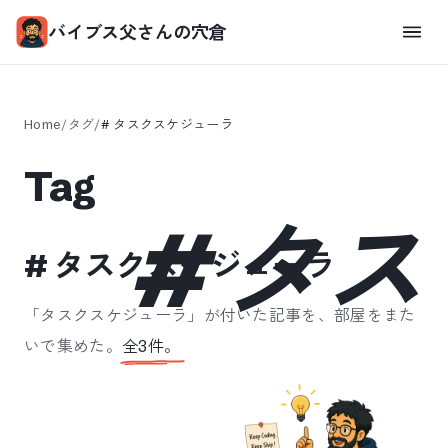
バイブス父さんの穴倉
Home
/
タグ
/
#
タスクスケジューラ
Tag
#
タス
#
タスクスケジューラ
「
タスクスケジューラ
」が付いた記事を、部屋をまた
いで集めた。
全
3
件。