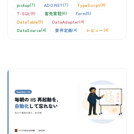
pickup
ADO.NET
TypeScript
7
7
6
T-SQL
客先常駐
Form
6
6
5
DataTable
DataAdapter
5
4
DataSource
要件定義
レビュー
4
4
4