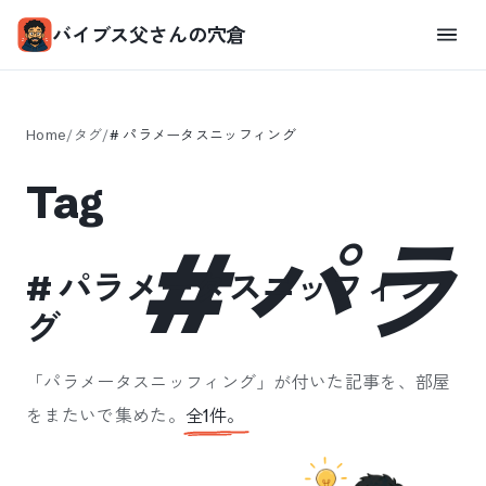
バイブス父さんの穴倉
Home
/
タグ
/
#
パラメータスニッフィング
Tag
#
パラ
#
パラメータスニッフィン
グ
「
パラメータスニッフィング
」が付いた記事を、部屋
をまたいで集めた。
全
1
件。