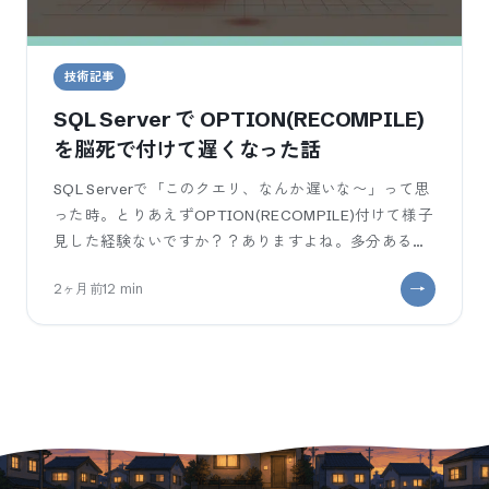
技術記事
SQL Server で OPTION(RECOMPILE)
を脳死で付けて遅くなった話
SQL Serverで「このクエリ、なんか遅いな〜」って思
った時。とりあえずOPTION(RECOMPILE)付けて様子
見した経験ないですか？？ありますよね。多分あるは
ず。 私もやりま
2ヶ月前
12
min