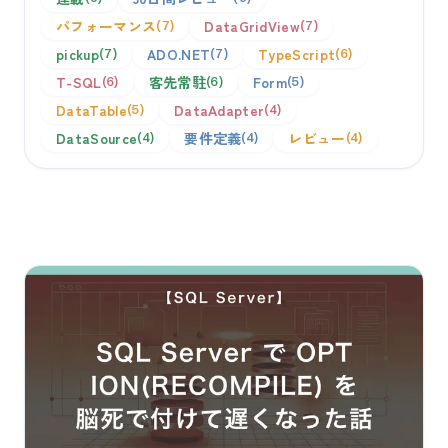
パフォーマンス
DataGridView
7
7
pickup
ADO.NET
TypeScript
7
7
6
T-SQL
客先常駐
Form
6
6
5
DataTable
DataAdapter
5
4
DataSource
要件定義
レビュー
4
4
4