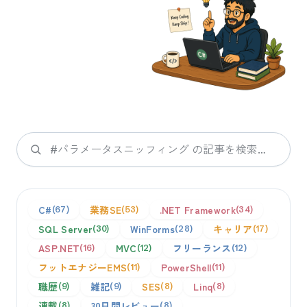
検索
C#
業務SE
.NET Framework
67
53
34
SQL Server
WinForms
キャリア
30
28
17
ASP.NET
MVC
フリーランス
16
12
12
フットエナジーEMS
PowerShell
11
11
職歴
雑記
SES
Linq
9
9
8
8
連載
30日間レビュー
8
8