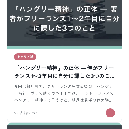
キャリア論
「ハングリー精神」の正体 — 俺がフリー
ランス1〜2年目に自分に課した3つのこ
と
今回は雑記枠で、フリーランス独立直後の「ハングリ
ー精神」ガチで効くやつ！！の話。 「フリーランスで
ハングリー精神って言うけど、結局は若手の体力勝負
でしょ？？」「35歳の業務SEにはも
2ヶ月前
12
min