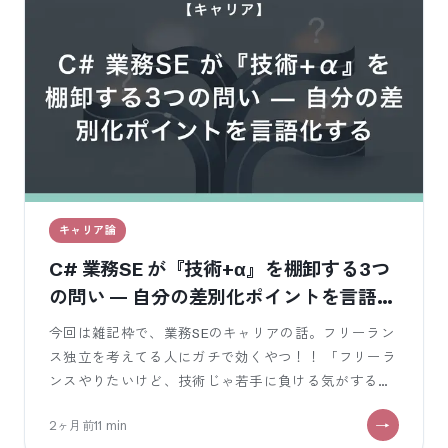
キャリア論
C# 業務SE が『技術+α』を棚卸する3つ
の問い — 自分の差別化ポイントを言語化
する
今回は雑記枠で、業務SEのキャリアの話。フリーラン
ス独立を考えてる人にガチで効くやつ！！ 「フリーラ
ンスやりたいけど、技術じゃ若手に負ける気がする」
「自分には技術しかない、技術+αな
2ヶ月前
11
min