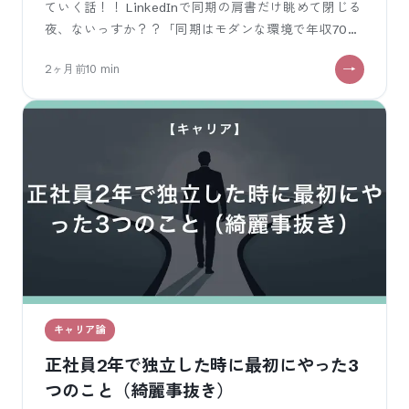
ていく話！！ LinkedInで同期の肩書だけ眺めて閉じる
夜、ないっすか？？「同期はモダンな環境で年収700
万らしい、こっちは何で消耗し
2ヶ月前
10
min
キャリア論
正社員2年で独立した時に最初にやった3
つのこと（綺麗事抜き）