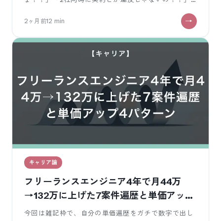
「月132万って、1案件で取ってるんで
2ヶ月前
12
min
キャリア論
フリーランスエンジニア4年で月44万
→132万に上げた7案件遍歴と単価アップ
4パターン
今回は雑記枠で、自分の単価遍歴をガチで数字で出し