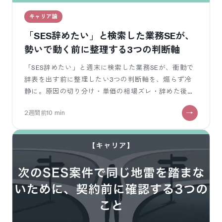
キャリア論
「SES辞めたい」と検索した業務SEが、
勢いで動く前に整理する3つの判断軸
「SES辞めたい」と週末に検索した業務SEが、衝動で
辞表を出す前に整理したい3つの判断軸を、煽らず冷
静に。原因の切り分け・単価の相場ズレ・辞めた後の
選択肢を、現場の声と一緒に。
2週間前
10
min