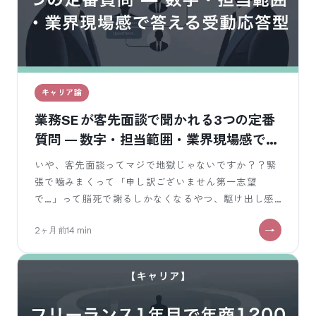
キャリア論
業務SE が客先面談で聞かれる3つの定番
質問 — 数字・担当範囲・業界現場感で答
える受動応答型
いや、客先面談ってマジで地獄じゃないですか？？緊
張で噛みまくって「申し訳ございません第一志望
で…」って脳死で謝るしかなくなるやつ、駆け出し感
丸出しでアピール全然できなくて『雑務でもやり
2ヶ月前
14
min