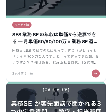
キャリア論
SES 業務 SE の年収は単価から逆算でき
る — 月単価60/80/100万 × 業務 SE 還元
率で見るリアル
同期と LINE で給与の話になって、向こうがしれっと
「うち今 700 万なんですよね」って言ってきた朝、な
いですか？？ 俺はある。SIer 正社員時代、30 代前半
で額面 520
2ヶ月前
12
min