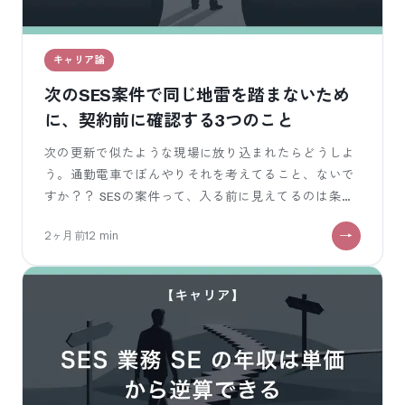
キャリア論
次のSES案件で同じ地雷を踏まないため
に、契約前に確認する3つのこと
次の更新で似たような現場に放り込まれたらどうしよ
う。通勤電車でぼんやりそれを考えてること、ないで
すか？？ SESの案件って、入る前に見えてるのは条件
票の数行だけ。単価と勤務地と「C#
2ヶ月前
12
min