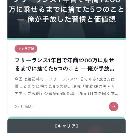
キャリア論
フリーランス1年目で年商1200万に乗せ
るまでに捨てた5つのこと — 俺が手放し
た習慣と価値観
今回は雑記枠で、フリーランス1年目で年商1200万に
乗せるまでに捨てた5つの話。連載「業務SEのキャリ
アアップ戦略」の最終child記事（Root目次を除く本
論最後）です。 連載第1
2ヶ月前
13
min