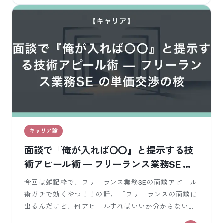
キャリア論
面談で『俺が入れば〇〇』と提示する技
術アピール術 — フリーランス業務SE の
単価交渉の核
今回は雑記枠で、フリーランス業務SEの面談アピール
術ガチで効くやつ！！の話。 「フリーランスの面談に
出るんだけど、何アピールすればいいか分からない」
「技術スペックを羅列しても相手の反