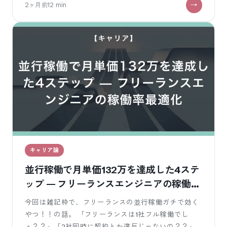
2ヶ月前
12
min
キャリア論
並行稼働で月単価132万を達成した4ステ
ップ — フリーランスエンジニアの稼働率
最適化
今回は雑記枠で、フリーランスの並行稼働ガチで効く
やつ！！の話。 「フリーランスは1社フル稼働でし
ょ？？」「2社同時に契約とか違反じゃないの？？」