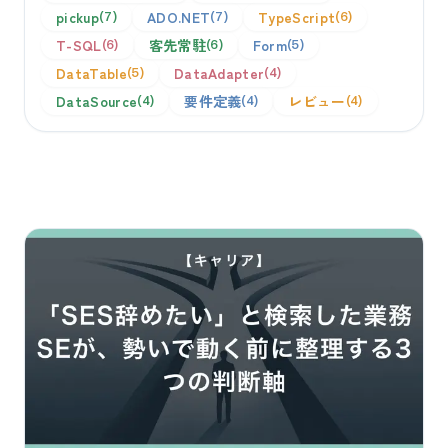
pickup
ADO.NET
TypeScript
7
7
6
T-SQL
客先常駐
Form
6
6
5
DataTable
DataAdapter
5
4
DataSource
要件定義
レビュー
4
4
4