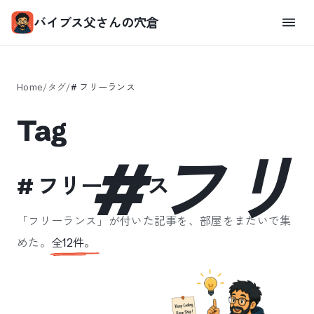
バイブス父さんの穴倉
Home
/
タグ
/
#
フリーランス
Tag
#
フリ
#
フリーランス
「
フリーランス
」が付いた記事を、部屋をまたいで集
めた。
全
12
件。