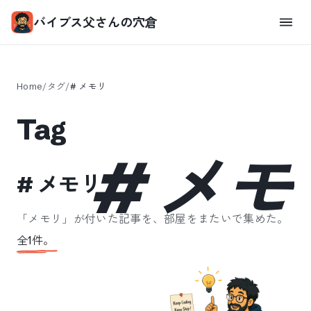
バイブス父さんの穴倉
Home
/
タグ
/
#
メモリ
Tag
#
メモ
#
メモリ
「
メモリ
」が付いた記事を、部屋をまたいで集めた。
全
1
件。