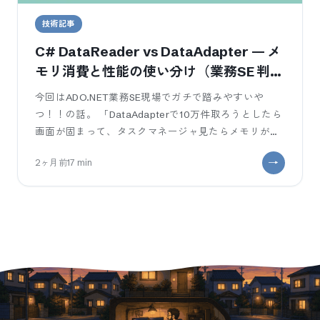
技術記事
C# DataReader vs DataAdapter — メ
モリ消費と性能の使い分け（業務SE 判断
軸）
今回はADO.NET業務SE現場でガチで踏みやすいや
つ！！の話。 「DataAdapterで10万件取ろうとしたら
画面が固まって、タスクマネージャ見たらメモリが
800MB食ってた」「
2ヶ月前
17
min