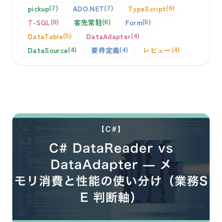
pickup
ADO.NET
TypeScript
7
7
6
T-SQL
客先常駐
Form
6
6
5
DataTable
DataAdapter
5
4
DataSource
要件定義
レビュー
4
4
4