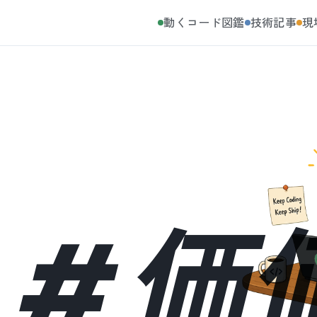
動くコード図鑑
技術記事
現
#
価