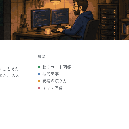
部屋
動くコード図鑑
にまとめた
技術記事
きた、のス
現場の渡り方
キャリア論