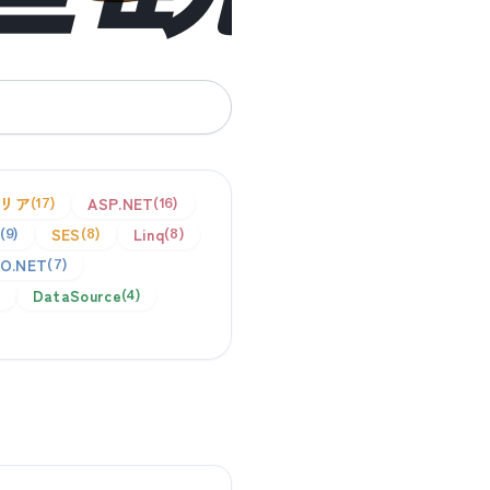
リア
ASP.NET
17
16
SES
Linq
9
8
8
O.NET
7
DataSource
4