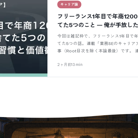
キャリア論
フリーランス1年目で年商120
てた5つのこと — 俺が手放し
今回は雑記枠で、フリーランス1年目で年
てた5つの話。連載「業務SEのキャリアア
事（Root目次を除く本論最後）です。 
2ヶ月前
13
min