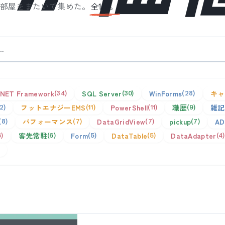
、部屋をまたいで集めた。
全
1
件。
.NET Framework
SQL Server
WinForms
キャ
34
30
28
フットエナジーEMS
PowerShell
職歴
雑記
12
11
11
9
パフォーマンス
DataGridView
pickup
AD
8
7
7
7
客先常駐
Form
DataTable
DataAdapter
6
6
5
5
4