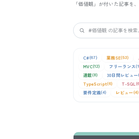
「
価値観
」が付いた記事を
検索
C#
業務SE
67
53
MVC
フリーランス
12
連載
30日間レビュー
8
TypeScript
T-SQL
6
要件定義
レビュー
4
4