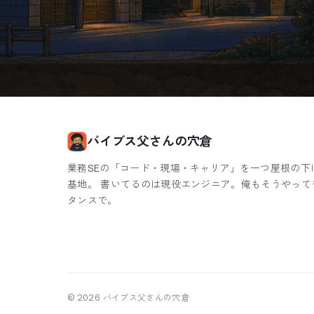
バイブス父さんの穴倉
業務SEの「コード・現場・キャリア」を一つ屋根の下
基地。 書いてるのは現役エンジニア。俺もそうやって
タンスで。
©
2026
バイブス父さんの穴倉