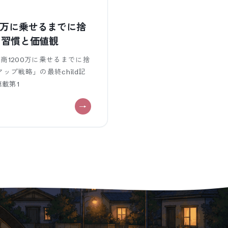
0万に乗せるまでに捨
た習慣と価値観
商1200万に乗せるまでに捨
ップ戦略」の最終child記
連載第1