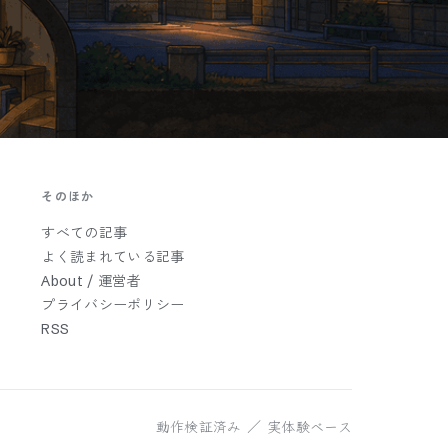
そのほか
すべての記事
よく読まれている記事
About / 運営者
プライバシーポリシー
RSS
動作検証済み ／ 実体験ベース