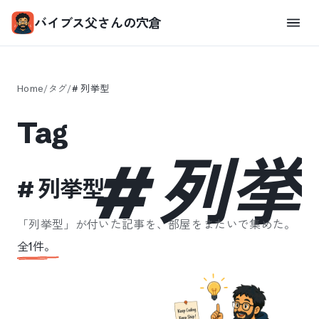
バイブス父さんの穴倉
Home
/
タグ
/
#
列挙型
Tag
#
列挙
#
列挙型
「
列挙型
」が付いた記事を、部屋をまたいで集めた。
全
1
件。