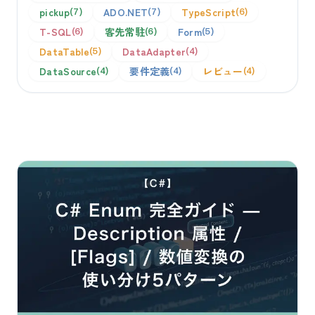
pickup
ADO.NET
TypeScript
7
7
6
T-SQL
客先常駐
Form
6
6
5
DataTable
DataAdapter
5
4
DataSource
要件定義
レビュー
4
4
4