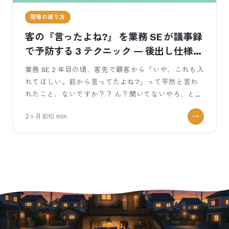
現場の渡り方
客の『言ったよね?』 を業務 SE が議事録
で予防する 3 テクニック — 後出し仕様変
更を物理的に止める朝の議事録術
業務 SE 2 年目の頃、客先で顧客から「いや、これも入
れてほしい。前から言ってたよね?」って平然と言わ
れたこと、ないですか？？ ん？聞いてないやろ、と頭
の中で叫びたい瞬間。議事録を
2ヶ月前
10
min