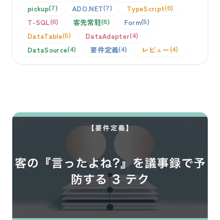
pickup
ADO.NET
TypeScript
7
7
6
T-SQL
客先常駐
Form
6
6
5
DataTable
DataAdapter
5
4
DataSource
要件定義
レビュー
4
4
4