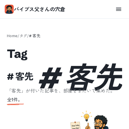
バイブス父さんの穴倉
Home
/
タグ
/
#
客先
Tag
#
客先
#
客先
「
客先
」が付いた記事を、部屋をまたいで集めた。
全
1
件。