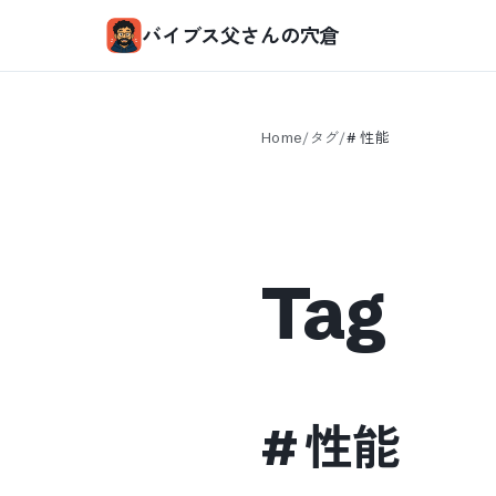
バイブス父さんの穴倉
Home
/
タグ
/
#
性能
Tag
#
性能