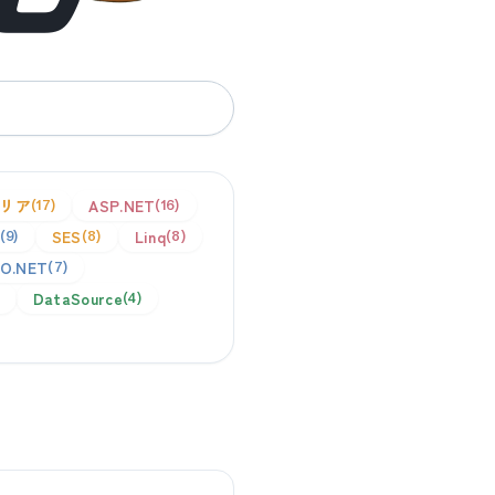
リア
ASP.NET
17
16
SES
Linq
9
8
8
O.NET
7
DataSource
4