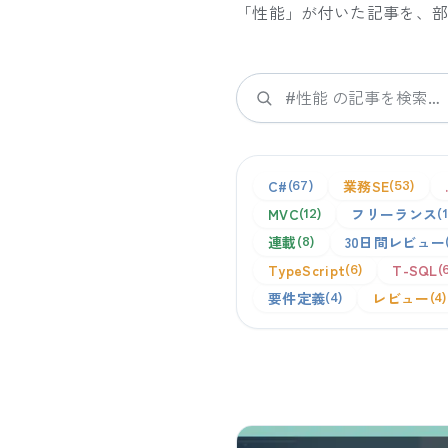
「
性能
」が付いた記事を、
検索
C#
業務SE
67
53
MVC
フリーランス
12
連載
30日間レビュー
8
TypeScript
T-SQL
6
要件定義
レビュー
4
4