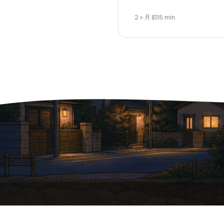
2ヶ月前
15
min