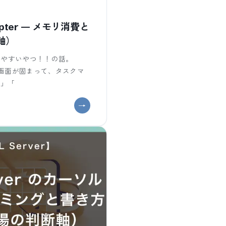
dapter — メモリ消費と
軸）
踏みやすいやつ！！の話。
したら画面が固まって、タスクマ
た」「