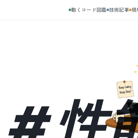
動くコード図鑑
技術記事
現
#
性