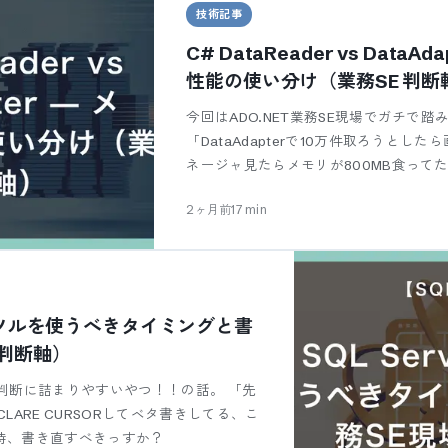
技術記事
C# DataReader vs DataA
性能の使い分け（業務SE 判断
今回はADO.NET業務SE現場でガチで
「DataAdapterで10万件取ろうと
ネージャ見たらメモリが800MB食って
2ヶ月前
17
min
のカーソルを使うべきタイミングと書
判断軸）
判断に詰まりやすいやつ！！の話。 「先
LARE CURSORしてベタ書きしてる、こ
時、書き直すべきっすか？