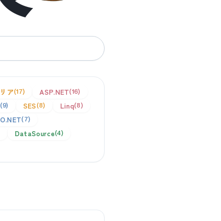
リア
ASP.NET
17
16
SES
Linq
9
8
8
O.NET
7
DataSource
4