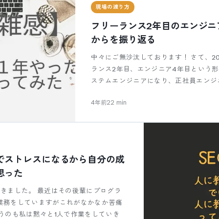
現場の渡り方
フリーランス2年目のエンジニ
からを振り返る
中々にご無沙汰しております！ さて、20
ランス2年目、エンジニア4年目という形
ステムエンジニアになり、正社員エンジ
4年前
22
min
でストレスになるから自分の成
思った
できました。 最近はその後輩にプログラ
業務をしていますがこれがなかなか苦痛
うのも私は黙々と1人で作業をしていき