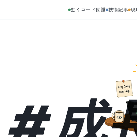
動くコード図鑑
技術記事
現
#
成