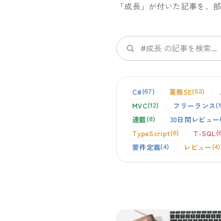
「
成長
」が付いた記事を、
検索
C#
業務SE
67
53
MVC
フリーランス
12
連載
30日間レビュー
8
TypeScript
T-SQL
6
要件定義
レビュー
4
4