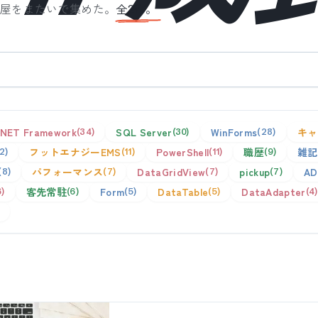
部屋をまたいで集めた。
全
2
件。
.NET Framework
SQL Server
WinForms
キャ
34
30
28
フットエナジーEMS
PowerShell
職歴
雑記
12
11
11
9
パフォーマンス
DataGridView
pickup
AD
8
7
7
7
客先常駐
Form
DataTable
DataAdapter
6
6
5
5
4