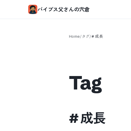
バイブス父さんの穴倉
Home
/
タグ
/
#
成長
Tag
#
成長