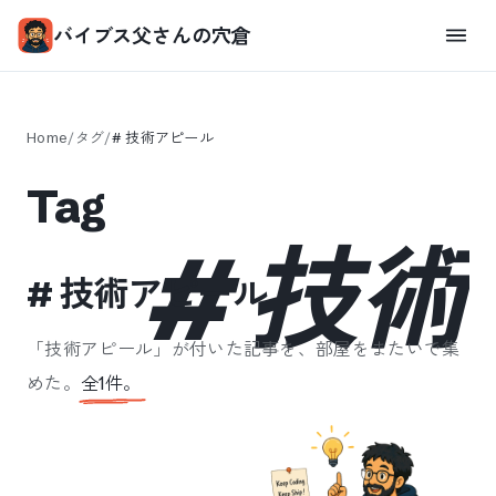
バイブス父さんの穴倉
Home
/
タグ
/
#
技術アピール
Tag
#
技術
#
技術アピール
「
技術アピール
」が付いた記事を、部屋をまたいで集
めた。
全
1
件。