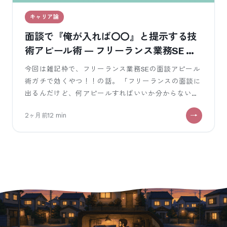
キャリア論
面談で『俺が入れば〇〇』と提示する技
術アピール術 — フリーランス業務SE の
単価交渉の核
今回は雑記枠で、フリーランス業務SEの面談アピール
術ガチで効くやつ！！の話。 「フリーランスの面談に
出るんだけど、何アピールすればいいか分からない」
「技術スペックを羅列しても相手の反
2ヶ月前
12
min