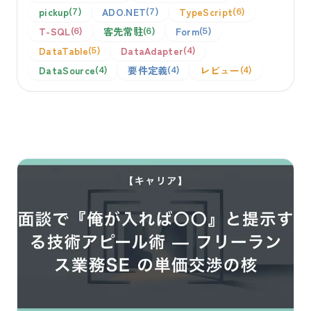
pickup
ADO.NET
TypeScript
7
7
6
T-SQL
客先常駐
Form
6
6
5
DataTable
DataAdapter
5
4
DataSource
要件定義
レビュー
4
4
4