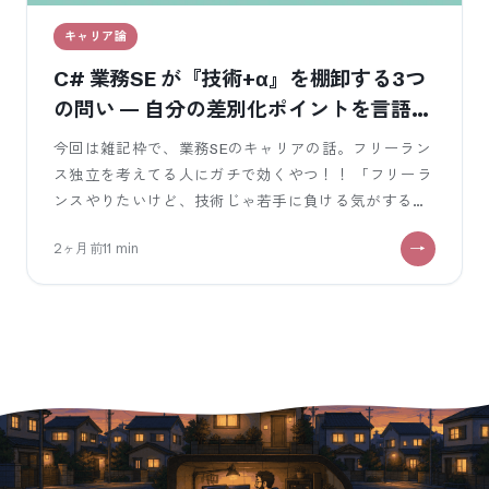
キャリア論
C# 業務SE が『技術+α』を棚卸する3つ
の問い — 自分の差別化ポイントを言語化
する
今回は雑記枠で、業務SEのキャリアの話。フリーラン
ス独立を考えてる人にガチで効くやつ！！ 「フリーラ
ンスやりたいけど、技術じゃ若手に負ける気がする」
「自分には技術しかない、技術+αな
2ヶ月前
11
min