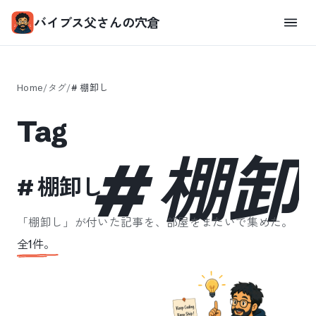
バイブス父さんの穴倉
Home
/
タグ
/
#
棚卸し
Tag
#
棚卸
#
棚卸し
「
棚卸し
」が付いた記事を、部屋をまたいで集めた。
全
1
件。