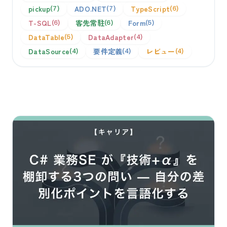
pickup
ADO.NET
TypeScript
7
7
6
T-SQL
客先常駐
Form
6
6
5
DataTable
DataAdapter
5
4
DataSource
要件定義
レビュー
4
4
4