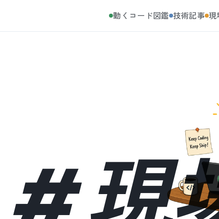
動くコード図鑑
技術記事
現
#
現