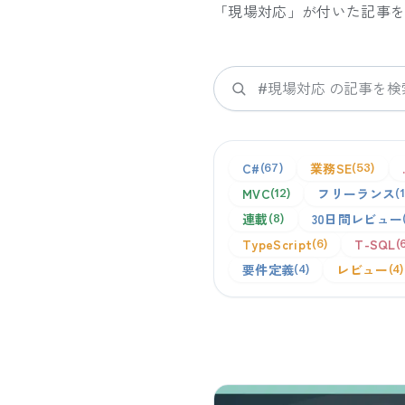
「
現場対応
」が付いた記事
検索
C#
業務SE
67
53
MVC
フリーランス
12
連載
30日間レビュー
8
TypeScript
T-SQL
6
要件定義
レビュー
4
4