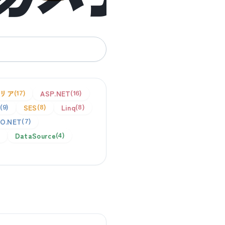
リア
ASP.NET
17
16
SES
Linq
9
8
8
O.NET
7
DataSource
4