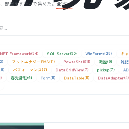
を、部屋をまたいで集めた。
全
1
件。
.NET Framework
SQL Server
WinForms
キャ
34
30
28
フットエナジーEMS
PowerShell
職歴
雑記
12
11
11
9
パフォーマンス
DataGridView
pickup
AD
8
7
7
7
客先常駐
Form
DataTable
DataAdapter
6
6
5
5
4