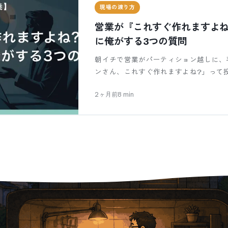
現場の渡り方
営業が『これすぐ作れますよね
に俺がする3つの質問
朝イチで営業がパーティション越しに、
ンさん、これすぐ作れますよね?」って投
2ヶ月前
8
min