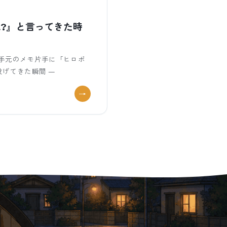
?』と言ってきた時
手元のメモ片手に「ヒロポ
げてきた瞬間 —