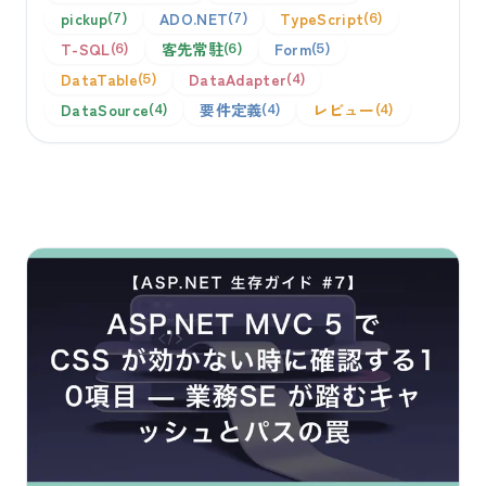
pickup
ADO.NET
TypeScript
7
7
6
T-SQL
客先常駐
Form
6
6
5
DataTable
DataAdapter
5
4
DataSource
要件定義
レビュー
4
4
4