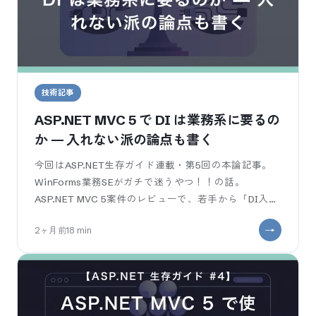
技術記事
ASP.NET MVC 5 で DI は業務系に要るの
か — 入れない派の論点も書く
今回はASP.NET生存ガイド連載・第5回の本論記事。
WinForms業務SEがガチで迷うやつ！！の話。
ASP.NET MVC 5案件のレビューで、若手から「DI入れ
てないんですか
2ヶ月前
18
min