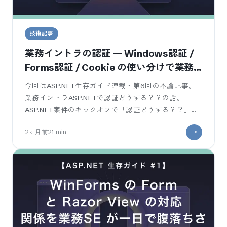
技術記事
業務イントラの認証 — Windows認証 /
Forms認証 / Cookie の使い分けで業務
SE が踏む選択
今回はASP.NET生存ガイド連載・第6回の本論記事。
業務イントラASP.NETで認証どうする？？の話。
ASP.NET案件のキックオフで「認証どうする？？」と
聞かれて、WinFor
2ヶ月前
21
min