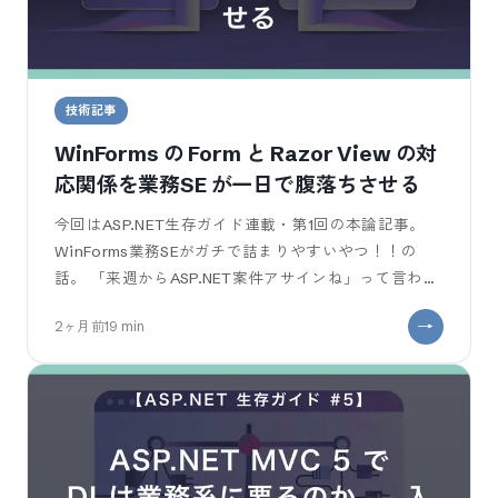
技術記事
WinForms の Form と Razor View の対
応関係を業務SE が一日で腹落ちさせる
今回はASP.NET生存ガイド連載・第1回の本論記事。
WinForms業務SEがガチで詰まりやすいやつ！！の
話。 「来週からASP.NET案件アサインね」って言われ
た瞬間に、Razo
2ヶ月前
19
min