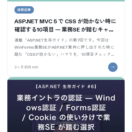
技術記事
ASP.NET MVC 5 で CSS が効かない時に
確認する10項目 — 業務SE が踏むキャッ
シュとパスの罠
連載「ASP.NET生存ガイド」の第7回です。今回は
WinForms業務SEがASP.NET案件に押し出された時に
踏む「CSSが効かない」ハマりを、10項目チェックリ
ストで整理します。
2ヶ月前
18
min