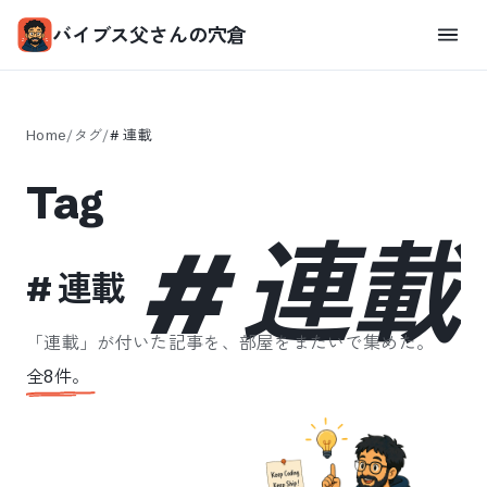
バイブス父さんの穴倉
Home
/
タグ
/
#
連載
Tag
#
連載
#
連載
「
連載
」が付いた記事を、部屋をまたいで集めた。
全
8
件。