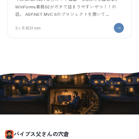
WinForms業務SEがガチで詰まりやすいやつ！！の
話。 ASP.NET MVC 5のプロジェクトを開いて
Controller
2ヶ月前
21
min
バイブス父さんの穴倉