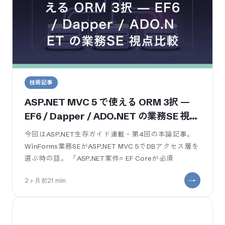
技術記事
ASP.NET MVC 5 で使える ORM 3択 —
EF6 / Dapper / ADO.NET の業務SE 視点
比較
今回はASP.NET生存ガイド連載・第4回の本論記事。
WinForms業務SEがASP.NET MVC 5でDBアクセス層を
選ぶ時の話。 「ASP.NET案件= EF Coreが必須
2ヶ月前
21
min
¶