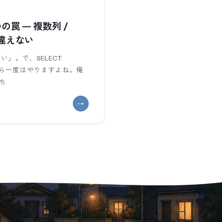
3つの罠 — 複数列 /
間違えない
い」。で、SELECT
Eなら一度はやりますよね。俺
持ち