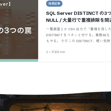
技術記事
SQL Server DISTINCT の
NULL / 大量行で重複排除を
一覧画面とか CSV 出力で「重複を消した
DISTINCT をペタッと付ける。業務S
もやる。 ただこの DISTINCT、軽い気
2ヶ月前
9
min