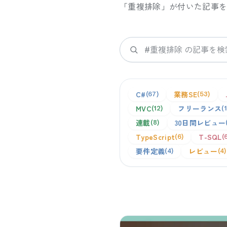
「
重複排除
」が付いた記事
検索
C#
業務SE
67
53
MVC
フリーランス
12
連載
30日間レビュー
8
TypeScript
T-SQL
6
要件定義
レビュー
4
4