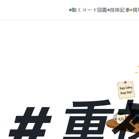
動くコード図鑑
技術記事
現
#
重