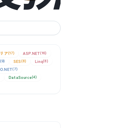
リア
ASP.NET
17
16
SES
Linq
9
8
8
O.NET
7
DataSource
4