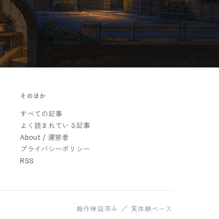
そのほか
すべての記事
よく読まれている記事
About / 運営者
プライバシーポリシー
RSS
動作検証済み ／ 実体験ベース