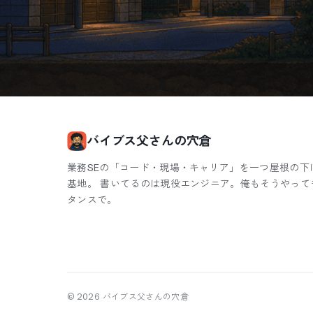
バイブス父さんの穴倉
業務SEの「コード・現場・キャリア」を一つ屋根の下
基地。 書いてるのは現役エンジニア。俺もそうやって
タンスで。
©
2026
バイブス父さんの穴倉