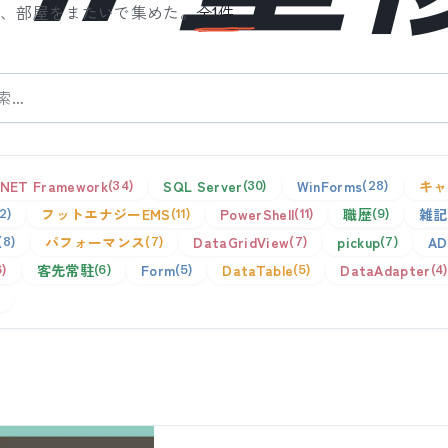
を、部屋をまたいで集めた。
全
1
件。
.NET Framework
SQL Server
WinForms
キャ
34
30
28
フットエナジーEMS
PowerShell
職歴
雑記
12
11
11
9
パフォーマンス
DataGridView
pickup
AD
8
7
7
7
客先常駐
Form
DataTable
DataAdapter
6
6
5
5
4