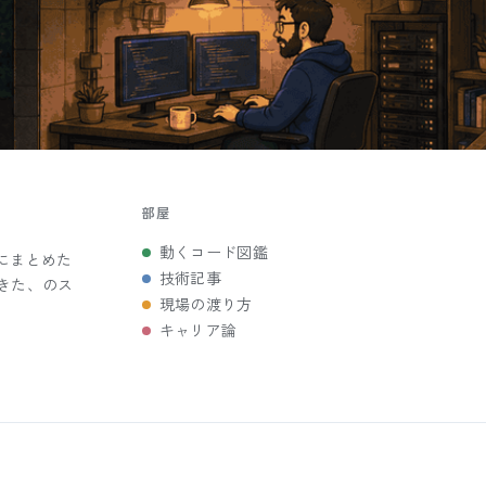
部屋
動くコード図鑑
にまとめた
技術記事
きた、のス
現場の渡り方
キャリア論