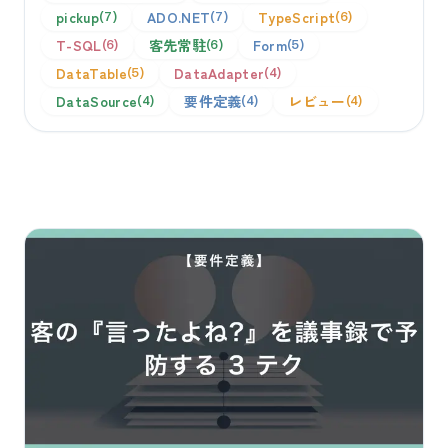
pickup
ADO.NET
TypeScript
7
7
6
T-SQL
客先常駐
Form
6
6
5
DataTable
DataAdapter
5
4
DataSource
要件定義
レビュー
4
4
4