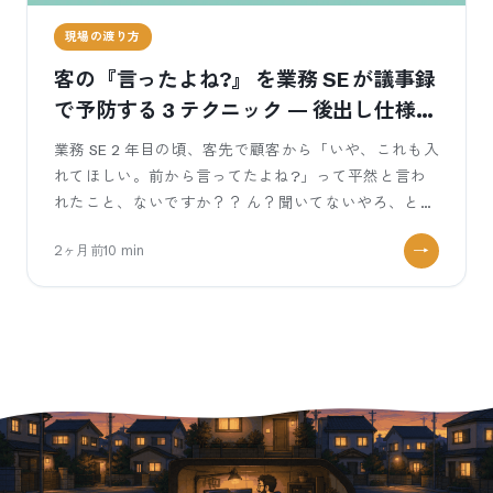
現場の渡り方
客の『言ったよね?』 を業務 SE が議事録
で予防する 3 テクニック — 後出し仕様変
更を物理的に止める朝の議事録術
業務 SE 2 年目の頃、客先で顧客から「いや、これも入
れてほしい。前から言ってたよね?」って平然と言わ
れたこと、ないですか？？ ん？聞いてないやろ、と頭
の中で叫びたい瞬間。議事録を
2ヶ月前
10
min