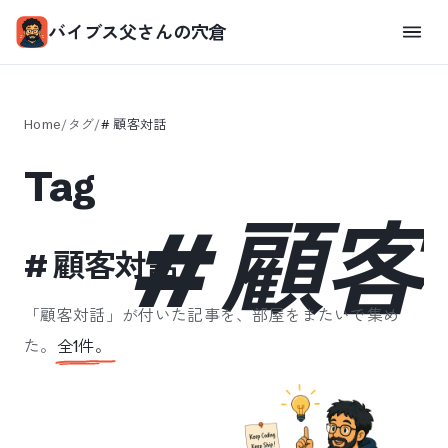
バイブス父さんの穴倉
Home
/
タグ
/
#
顧客対話
Tag
#
顧客
#
顧客対話
「
顧客対話
」が付いた記事を、部屋をまたいで集め
た。
全
1
件。