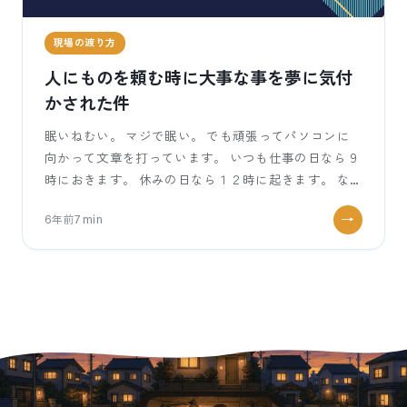
現場の渡り方
人にものを頼む時に大事な事を夢に気付
かされた件
眠いねむい。 マジで眠い。 でも頑張ってパソコンに
向かって文章を打っています。 いつも仕事の日なら９
時におきます。 休みの日なら１２時に起きます。 な
のに何で今日は６時なのか
6年前
7
min