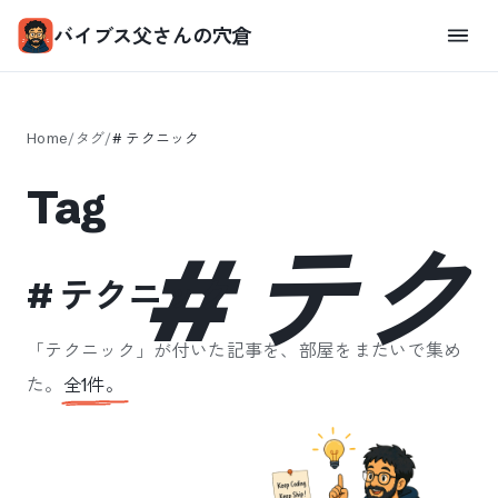
バイブス父さんの穴倉
Home
/
タグ
/
#
テクニック
Tag
#
テク
#
テクニック
「
テクニック
」が付いた記事を、部屋をまたいで集め
た。
全
1
件。