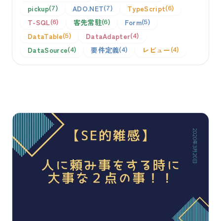
pickup
ADO.NET
TypeScript
7
7
6
T-SQL
客先常駐
Form
6
6
5
DataTable
DataAdapter
5
4
DataSource
要件定義
レビュー
4
4
4