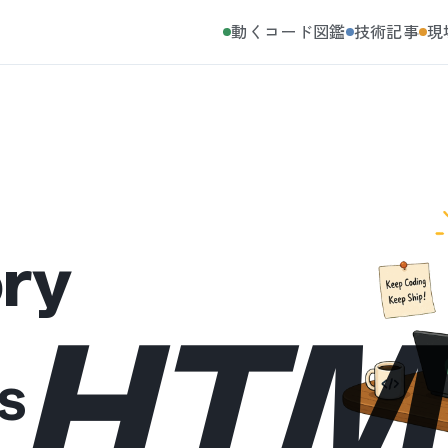
動くコード図鑑
技術記事
現
ory
HTM
S