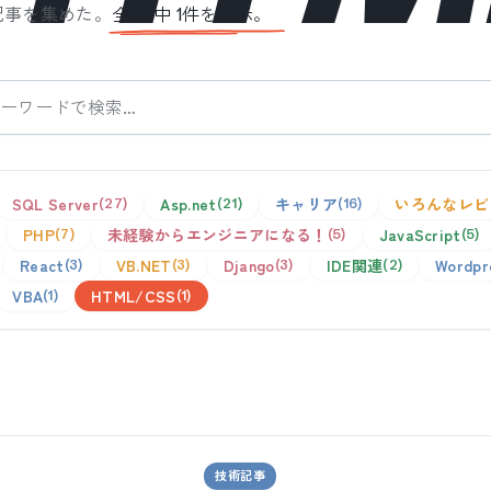
記事を集めた。
全
1
件中
1
件を表示。
SQL Server
Asp.net
キャリア
いろんなレビ
27
21
16
PHP
未経験からエンジニアになる！
JavaScript
7
5
5
React
VB.NET
Django
IDE関連
Wordpr
3
3
3
2
VBA
HTML/CSS
1
1
技術記事