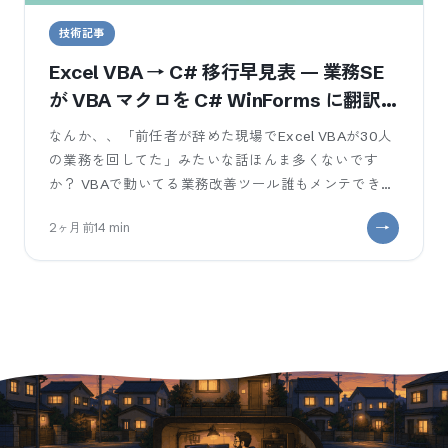
技術記事
Excel VBA → C# 移行早見表 — 業務SE
が VBA マクロを C# WinForms に翻訳
する10対応
なんか、、「前任者が辞めた現場でExcel VBAが30人
の業務を回してた」みたいな話ほんま多くないです
か？ VBAで動いてる業務改善ツール誰もメンテできな
い状態でぶら下がっててある日
2ヶ月前
14
min