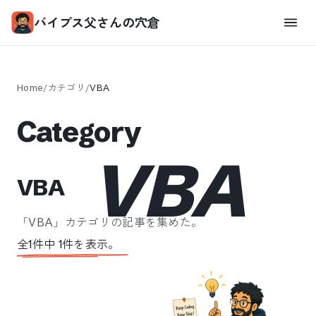
バイブス父さんの穴倉
Home
/
カテゴリ
/
VBA
Category
VBA
VBA
「
VBA
」カテゴリの記事を集めた。
全
1
件中
1
件を表示。