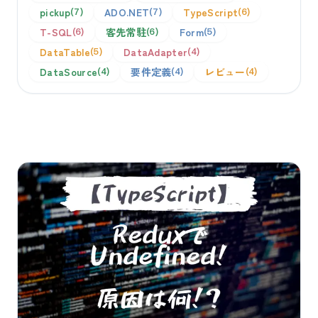
pickup
ADO.NET
TypeScript
7
7
6
T-SQL
客先常駐
Form
6
6
5
DataTable
DataAdapter
5
4
DataSource
要件定義
レビュー
4
4
4