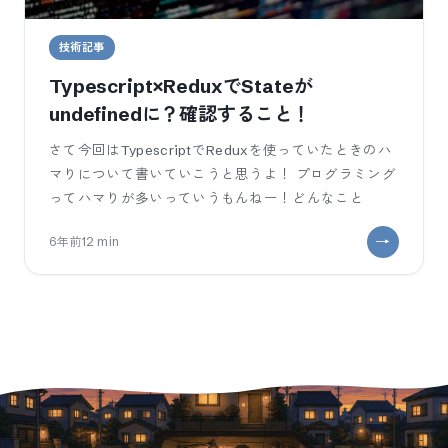
技術記事
Typescript×ReduxでStateが
undefinedに？確認すること！
さて今回はTypescriptでReduxを使っていたときのハ
マりについて書いていこうと思うよ！ プログラミング
ってハマりが多いっていうもんねー！どんなこと
6年前
12
min