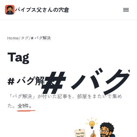
バイブス父さんの穴倉
Home
/
タグ
/
#
バグ解決
Tag
#
バグ
#
バグ解決
「
バグ解決
」が付いた記事を、部屋をまたいで集め
た。
全
1
件。