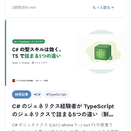
WHERE で右列を条件にして
3週間前
10
min
もっと読む
技術記事
C#
TypeScript
C# のジェネリクス経験者が TypeScript
のジェネリクスで詰まる5つの違い（制
約・型推論・共変性）
C# のジェネリクス (List / where T : / out T) の感覚で