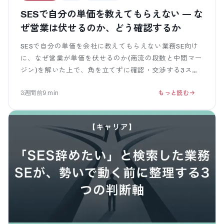
SESで自分の単価を教えてもらえない — な
ぜ営業は伏せるのか、どう確認するか
SESで自分の単価を会社に教えてもらえない業務SE向け
に、なぜ営業が単価を伏せるのか(商流の段数と中間マー
ジン)を解いた上で、角を立てずに確認・交渉する3ステ
ップを示します。聞き方の OK / NG 例つき。締めは単価
3週間前
9
min
もっと読む
が見えるフリーランスへ