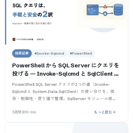
技術記事
Invoke-Sqlcmd
PowerShell
PowerShell から SQL Server にクエリを
投げる — Invoke-Sqlcmd と SqlClient の
使い分けと業務SEが踏む罠
PowerShell SQL Server クエリの2つの道（Invoke-
Sqlcmd と System.Data.SqlClient）の使い分けを、依
存・制御性・戻り値で整理。SqlServer モジュール依
存、接続の閉じ忘れでプール枯
3週間前
10
min
もっと読む