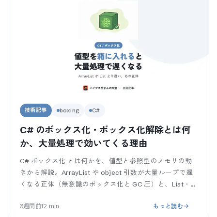
技術記事
boxing
C#
C# のボックス化・ボックス化解除とは何
か、大量処理で効いてくる理由
C# ボックス化 とは何かを、値型と参照型のメモリの動
きから解説。ArrayList や object 引数が大量ループで遅
くなる正体（無意識のボックス化と GC 圧）と、List・
ジェネリックで避ける書き換え3つを、コピペで動くコ
3週間前
12
min
もっと読む
ードで整