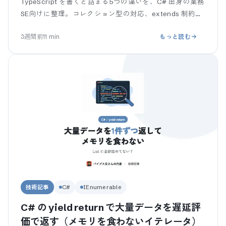
TypeScript を書くと詰まる5つの違いを、C# 出身の業務
SE向けに整理。コレクション型の対応、extends 制約が
構造的型付けで緩いこと、ne
3週間前
11
min
もっと読む
技術記事
C#
IEnumerable
C# の yield return で大量データを遅延評
価で返す（メモリを食わないイテレータ）