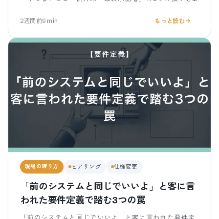
先に潰す確認の仕方を、客の心理から解説します。
2週間前
9
min
もっと読む
現場の渡り方
ヒアリング
仕様変更
「前のシステムと同じでいいよ」と客に言
われた要件定義で踏む3つの罠
「前のシステムと同じでいいよ」と客に言われた要件定