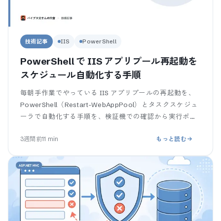
技術記事
IIS
PowerShell
PowerShell で IIS アプリプール再起動を
スケジュール自動化する手順
毎朝手作業でやっている IIS アプリプールの再起動を、
PowerShell（Restart-WebAppPool）とタスクスケジュ
ーラで自動化する手順を、検証機での確認から実行ポリ
シーのハマりまで段階的に解説します。コピペで動く
3週間前
11
min
もっと読む
.ps1