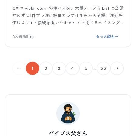
C# の yield return の使い方を、大量データを List に全部
詰めずに1件ずつ遅延評価で返す仕組みから解説。遅延評
価ゆえに DB 接続を開いたまま回すと閉じるタイミング
がずれる落とし穴、ToList() での使い分けまで、コ
3週間前
8
min
もっと読む
←
1
2
3
4
5
…
22
→
バイブス父さん