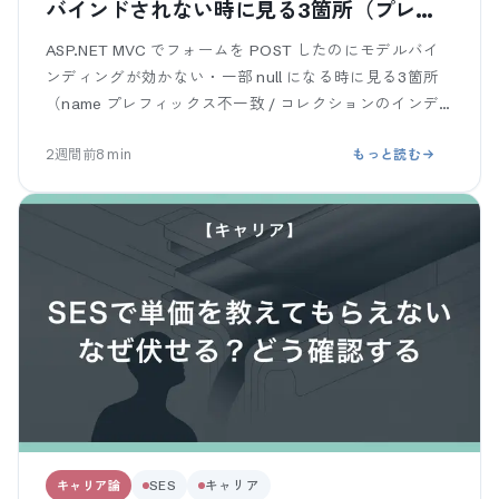
バインドされない時に見る3箇所（プレフ
ィックス / コレクション / Bind）
ASP.NET MVC でフォームを POST したのにモデルバイ
ンディングが効かない・一部 null になる時に見る3箇所
（name プレフィックス不一致 / コレクションのインデ
ックス記法 / [Bind] と過剰バインディング）を、仕
2週間前
8
min
もっと読む
キャリア論
SES
キャリア