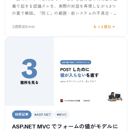
義で起きる認識ズレを、実際の対話を再現しながら3つ
の罠で解説。「同じ」の範囲・前システムの不具合・誰
も仕様を覚えていない問題を、客を責めず聞き直す質問
2週間前
9
min
もっと読む
テンプレ付きで。
技術記事
ASP.NET
MVC
ASP.NET MVC でフォームの値がモデルに