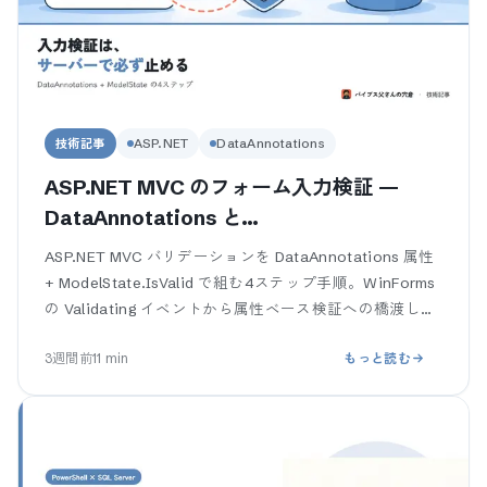
技術記事
ASP.NET
DataAnnotations
ASP.NET MVC のフォーム入力検証 —
DataAnnotations と
ModelState.IsValid を業務SEが4ステッ
ASP.NET MVC バリデーションを DataAnnotations 属性
プで組む
+ ModelState.IsValid で組む4ステップ手順。WinForms
の Validating イベントから属性ベース検証への橋渡しつ
き。クライアン
3週間前
11
min
もっと読む