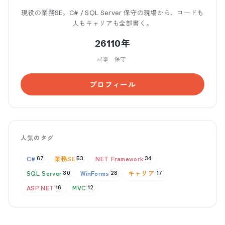
現役の業務SE。C# / SQL Server 保守の現場から、コードも
人もキャリアも全部書く。
261
10年
記事
保守
プロフィール
人気のタグ
C#
業務SE
.NET Framework
67
53
34
SQL Server
WinForms
キャリア
30
28
17
ASP.NET
MVC
16
12