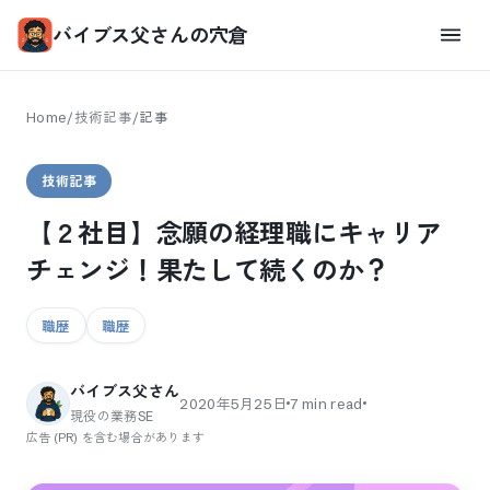
バイブス父さんの穴倉
Home
/
技術記事
/
記事
技術記事
【２社目】念願の経理職にキャリア
チェンジ！果たして続くのか？
職歴
職歴
バイブス父さん
2020年5月25日
7
min read
現役の業務SE
広告 (PR) を含む場合があります