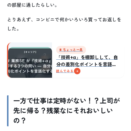
の部屋に通したらしい。
とりあえず、コンビニで何かいろいろ買ってお返しを
した。
⏸ ちょっと一息
「技術+α」を棚卸しして、自
分の差別化ポイントを言語化
した話
読んでみる
一方で仕事は定時がない！？上司が
先に帰る？残業なにそれおいしい
の？