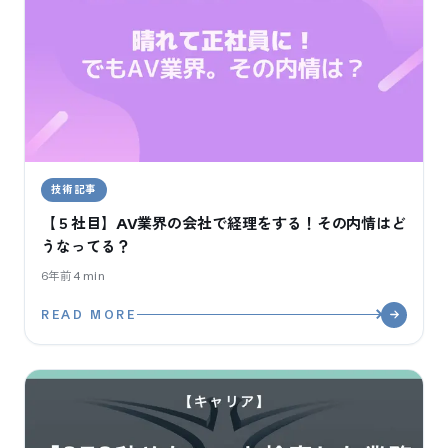
技術記事
【５社目】AV業界の会社で経理をする！その内情はど
うなってる？
6年前
4
min
READ MORE