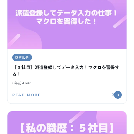
技術記事
【３社目】派遣登録してデータ入力！マクロを習得す
る！
6年前
4
min
READ MORE