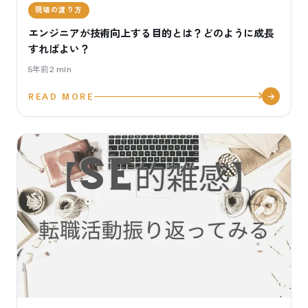
現場の渡り方
エンジニアが技術向上する目的とは？どのように成長
すればよい？
5年前
2
min
READ MORE