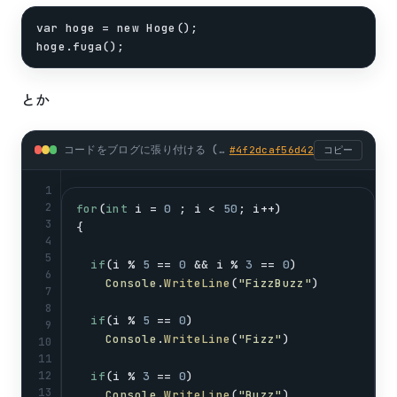
var hoge = new Hoge();

hoge.fuga();
とか
コードをブログに張り付ける (csharp)
#
4f2dcaf56d42
コピー
1
2
for
(
int
i
 = 
0
 ; 
i
 < 
50
; 
i
++)
3
{
4
5
if
(
i
 % 
5
 == 
0
 && 
i
 % 
3
 == 
0
)
6
Console
.
WriteLine
(
"FizzBuzz"
)
7
8
if
(
i
 % 
5
 == 
0
)
9
Console
.
WriteLine
(
"Fizz"
)
10
11
12
if
(
i
 % 
3
 == 
0
)
13
Console
.
WriteLine
(
"Buzz"
)