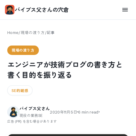
バイブス父さんの穴倉
Home
/
現場の渡り方
/
記事
現場の渡り方
エンジニアが技術ブログの書き方と
書く目的を振り返る
SE的雑感
バイブス父さん
2020年11月5日
6
min read
現役の業務SE
広告 (PR) を含む場合があります