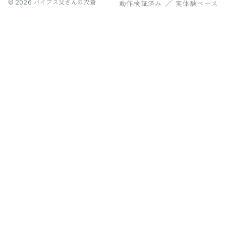
動作検証済み ／ 実体験ベース
©
2026
バイブス父さんの穴倉