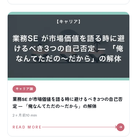
キャリア論
業務SE が市場価値を語る時に避けるべき3つの自己否
定 — 「俺なんてただの〜だから」の解体
2ヶ月前
10
min
READ MORE