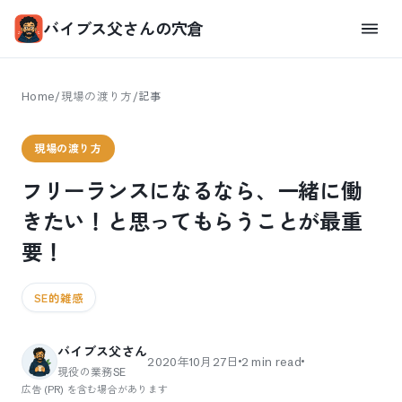
バイブス父さんの穴倉
Home
/
現場の渡り方
/
記事
現場の渡り方
フリーランスになるなら、一緒に働
きたい！と思ってもらうことが最重
要！
SE的雑感
バイブス父さん
2020年10月27日
2
min read
現役の業務SE
広告 (PR) を含む場合があります