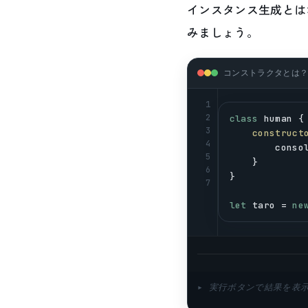
インスタンス生成とは
みましょう。
コンストラクタとは？ (
1
2
class
human
 {
3
construct
4
conso
5
    }
6
}
7
let
taro
 = 
ne
▸ 実行ボタンで結果を表