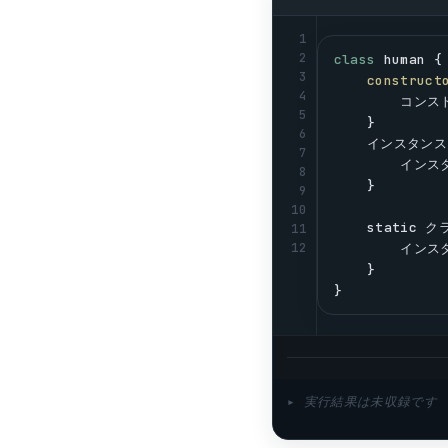
1
2
class
human
 {
3
construct
4
        コン
5
    }
6
    インスタンス
7
        イ
8
    }
9
10
static
 ク
11
12
        イ
    }
}
▸ 実行結果は未収録です