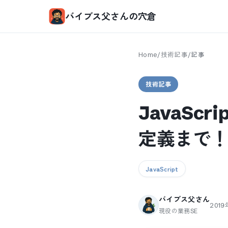
バイブス父さんの穴倉
Home
/
技術記事
/
記事
技術記事
JavaS
定義まで
JavaScript
バイブス父さん
2019
現役の業務SE