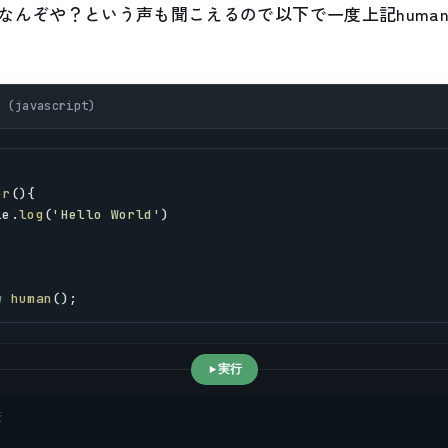
なんぞや？という声も聞こえるので以下で一度上記huma
javascript)
or
(){
le
.
log
(
'Hello World'
)
w
human
();
実行
示