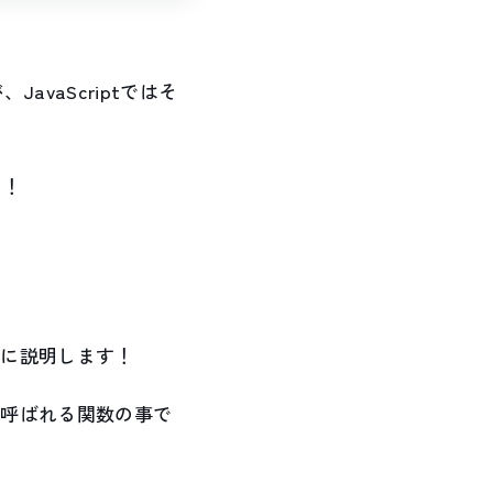
vaScriptではそ
た！
単に説明します！
に呼ばれる関数の事で