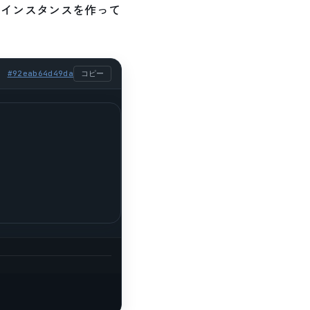
nインスタンスを作って
#
92eab64d49da
コピー