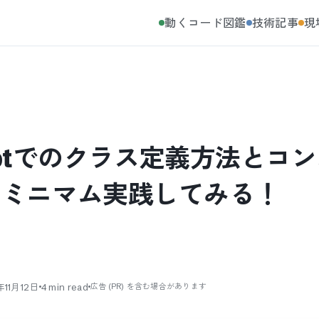
動くコード図鑑
技術記事
現
criptでのクラス定義方法とコ
！ミニマム実践してみる！
年11月12日
4
min read
広告 (PR) を含む場合があります