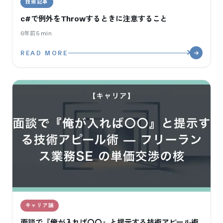
技術記事
c#で例外をThrowするときに注意すること
6年前
5
min
READ MORE
キャリア論
面談で『俺が入れば〇〇』と提示する技術アピール術