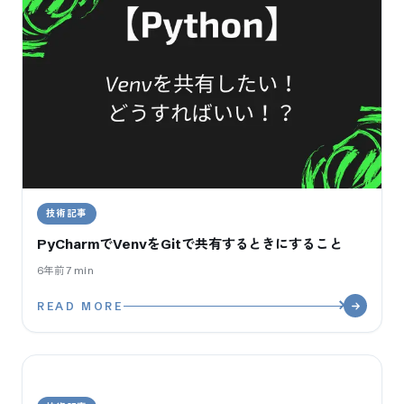
技術記事
PyCharmでVenvをGitで共有するときにすること
6年前
7
min
READ MORE
¶