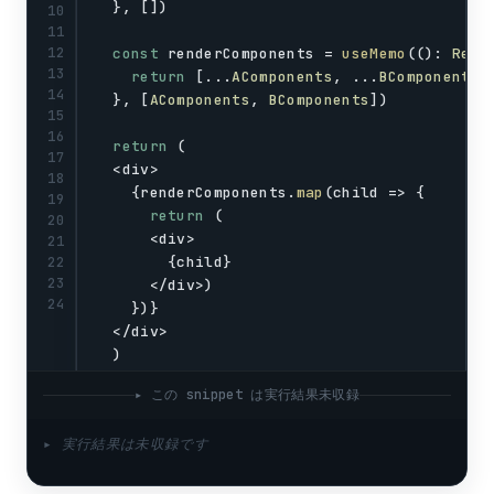
  }, [])
10
11
12
const
renderComponents
 = 
useMemo
((): 
Reac
13
return
 [...
AComponents
, ...
BComponents
]
14
  }, [
AComponents
, 
BComponents
])
15
16
return
 (
17
  <
div
>
18
    {
renderComponents
.
map
(
child
 => {
19
return
 (
20
      <
div
>
21
        {
child
}
22
23
      </
div
>)
24
    })}
  </
div
>
  )
}
▸ この snippet は実行結果未収録
▸ 実行結果は未収録です