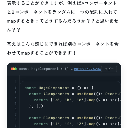
表示することができますが、例えばAコンポーネント
とBコンポーネントをランダムに一つの配列に入れて
mapするときってどうするんだろうか？？と思いませ
ん？？
答えはこんな感じにできれば別のコンポーネントを合
わせてmapすることができます！
const HogeComponent = () => { (typescript)
#
0f591a276206
コピー
1
2
const
HogeComponent
 = () => {
3
const
AComponents
 = 
useMemo
((): 
React
.
Rea
4
return
 [
'a'
, 
'b'
, 
'c'
].
map
(
v
 => <
p
>{
v
}<
5
  }, [])
6
7
const
BComponents
 = 
useMemo
((): 
React
.
Rea
8
return
 [
'1'
, 
'2'
, 
'3'
].
map
(
v
 => <
p
>{
v
}<
9