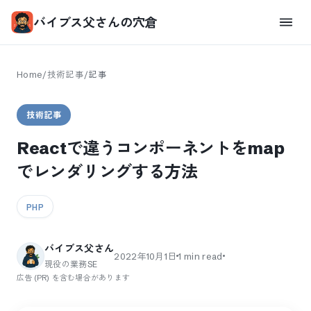
バイブス父さんの穴倉
Home
/
技術記事
/
記事
技術記事
Reactで違うコンポーネントをmap
でレンダリングする方法
PHP
バイブス父さん
2022年10月1日
1
min read
現役の業務SE
広告 (PR) を含む場合があります