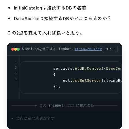
InitialCatalogは接続するDBの名前
DataSourceは接続するDBがどこにあるのか？
この2点を覚えて入れば良いと思う。
Start.csを修正する (csharp)
#
16ca3ab0fab2
コピー
1
2
services
.
AddDbContext
<
DemoConte
3
            {
4
opt
.
UseSqlServer
(
stringBuil
            });
▸ この snippet は実行結果未収録
▸ 実行結果は未収録です