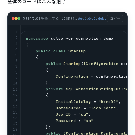
全体のコードはこんな感じ
Start.csを修正する (csharp)
#
ec0b6d60debc
コピー
1
2
namespace
sqlserver_connection_demo
3
{
4
public
class
Startup
5
    {
6
public
Startup
(
IConfiguration
confi
7
        {
8
Configuration
 = 
configuration
;
9
        }
10
private
SqlConnectionStringBuilder
11
12
        {
13
InitialCatalog
 = 
"DemoDB"
,
14
DataSource
 = 
"localhost"
,
15
UserID
 = 
"sa"
,
16
Password
 = 
"sa"
17
        };
18
public
IConfiguration
Configuration