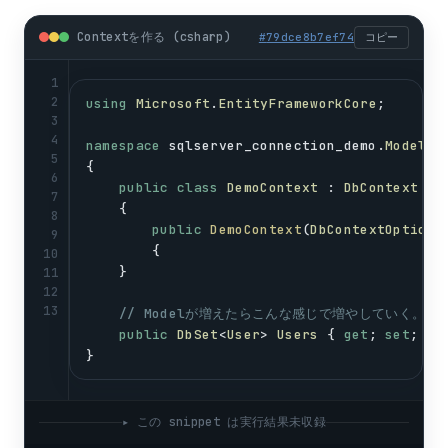
Contextを作る (csharp)
#
79dce8b7ef74
コピー
1
2
using
Microsoft
.
EntityFrameworkCore
;
3
4
namespace
sqlserver_connection_demo
.
Models
5
{
6
public
class
DemoContext
 : 
DbContext
7
    {
8
public
DemoContext
(
DbContextOptions
9
        {
10
    }
11
12
13
// Modelが増えたらこんな感じで増やしていく。
public
DbSet
<
User
> 
Users
 { 
get
; 
set
; }
}
▸ この snippet は実行結果未収録