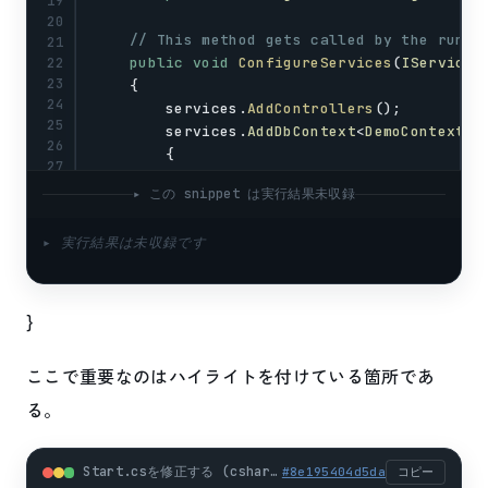
19
20
// This method gets called by the runti
21
public
void
ConfigureServices
(
IServiceC
22
23
    {
24
services
.
AddControllers
();
25
services
.
AddDbContext
<
DemoContext
>(
26
        {
27
opt
.
UseSqlServer
(
stringBuilder
.
28
▸ この snippet は実行結果未収録
        })
29
    }
30
▸ 実行結果は未収録です
31
// This method gets called by the runti
32
33
public
void
Configure
(
IApplicationBuild
34
    {
}
35
if
 (
env
.
IsDevelopment
())
36
        {
ここで重要なのはハイライトを付けている箇所であ
37
app
.
UseDeveloperExceptionPage
()
38
る。
        }
39
40
app
.
UseHttpsRedirection
();
41
Start.csを修正する (csharp)
#
8e195404d5da
コピー
42