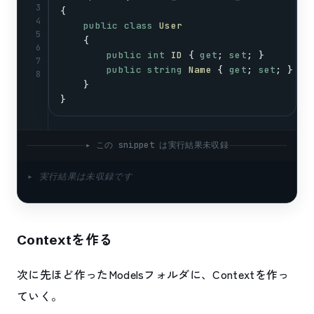
3
{
4
public
class
User
5
    {
6
public
int
ID
 { 
get
; 
set
; }
7
public
string
Name
 { 
get
; 
set
; }
8
    }
}
▸ この snippet は実行結果未収録
▸ 実行結果は未収録です
Contextを作る
次に先ほど作ったModelsフォルダに、Contextを作っ
ていく。