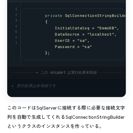
app
.
UseRouting
();
43
44
1
45
app
.
UseAuthorization
();
2
private
SqlConnectionStringBuilder
46
3
        {
47
4
app
.
UseEndpoints
(
endpoints
 =>
InitialCatalog
 = 
"DemoDB"
,
5
        {
DataSource
 = 
"localhost"
,
6
endpoints
.
MapControllers
();
UserID
 = 
"sa"
,
7
        });
Password
 = 
"sa"
    }
        };
}
▸ この snippet は実行結果未収録
▸ 実行結果は未収録です
このコードはSqlServerに接続する際に必要な接続文字
列を自動で生成してくれるSqlConnectionStringBuilder
というクラスのインスタンスを作っている。