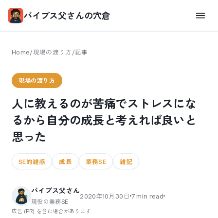
バイブス父さんの穴倉
Home
/
現場の渡り方
/
記事
現場の渡り方
人に教えるのが苦痛でストレスにな
るから自分の成長と考えれば良いと
思った
SE的雑感
成長
業務SE
雑記
バイブス父さん
2020年10月30日
7
min read
現役の業務SE
広告 (PR) を含む場合があります