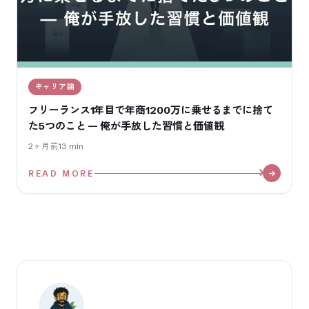
キャリア論
フリーランス1年目で年商1200万に乗せるまでに捨て
た5つのこと — 俺が手放した習慣と価値観
2ヶ月前
13
min
READ MORE