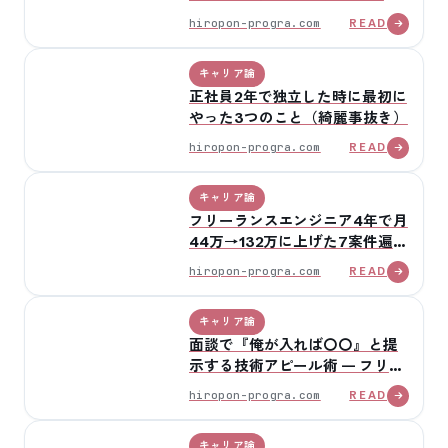
ポイントを言語化する
hiropon-progra.com
READ
キャリア論
正社員2年で独立した時に最初に
やった3つのこと（綺麗事抜き）
hiropon-progra.com
READ
キャリア論
フリーランスエンジニア4年で月
44万→132万に上げた7案件遍歴
と単価アップ4パターン
hiropon-progra.com
READ
キャリア論
面談で『俺が入れば〇〇』と提
示する技術アピール術 — フリー
ランス業務SE の単価交渉の核
hiropon-progra.com
READ
キャリア論