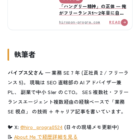
「ハングリー精神」の正体 — 俺
がフリーランス1〜2年目に自分
に課した3つのこと
hiropon-progra.com
READ
執筆者
バイブス父さん
— 業務 SE 7 年 (正社員 2 / フリーラ
ンス 5)。 現職は SEO 直轄部の AI アドバイザー兼
PL、 副業で中小 SIer の CTO。 SES 複数社・フリー
ランスエージェント複数経由の経験ベースで「業務
SE 視点」 の技術 + キャリア記事を書いています。
🐦 X:
@hiro_progra0524
(日々の現場メモ更新中)
📝
About Me で経歴詳細を見る