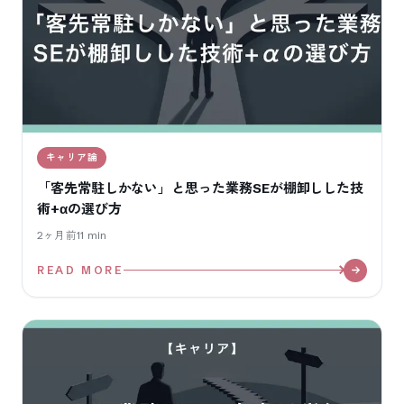
キャリア論
「客先常駐しかない」と思った業務SEが棚卸しした技
術+αの選び方
2ヶ月前
11
min
READ MORE