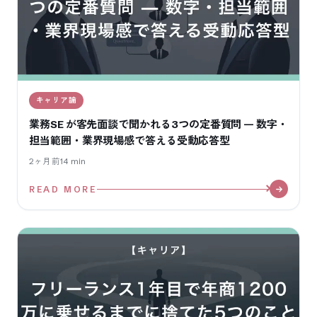
キャリア論
業務SE が客先面談で聞かれる3つの定番質問 — 数字・
担当範囲・業界現場感で答える受動応答型
2ヶ月前
14
min
READ MORE