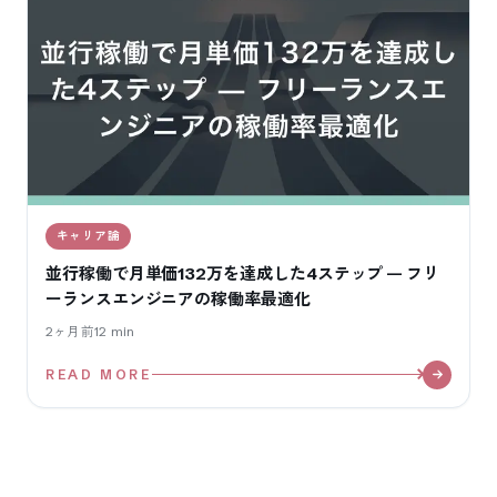
キャリア論
並行稼働で月単価132万を達成した4ステップ — フリ
ーランスエンジニアの稼働率最適化
2ヶ月前
12
min
READ MORE