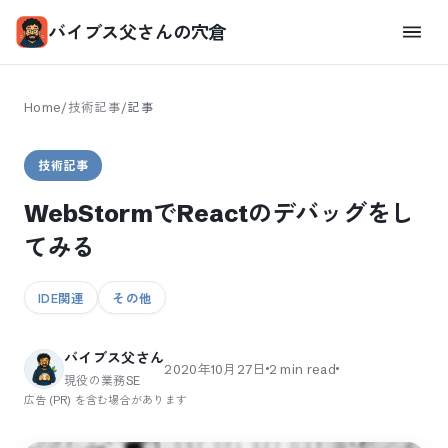
バイブス父さんの穴倉
Home
/
技術記事
/
記事
技術記事
WebStormでReactのデバッグをし
てみる
IDE関連
その他
バイブス父さん
2020年10月27日
2
min read
現役の業務SE
広告 (PR) を含む場合があります