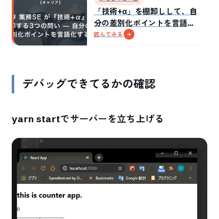
「技術+α」を棚卸しして、自
分の差別化ポイントを言語化
した話
読んでみる
デバッグできてるかの確認
yarn startでサーバーを立ち上げる