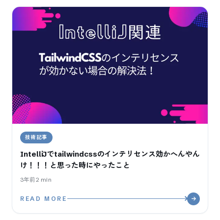
技術記事
IntelliJでtailwindcssのインテリセンス効かへんやん
け！！！と思った時にやったこと
3年前
2
min
READ MORE