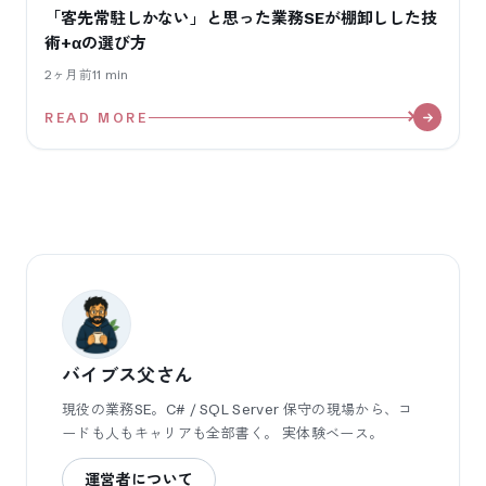
「客先常駐しかない」と思った業務SEが棚卸しした技
術+αの選び方
2ヶ月前
11
min
READ MORE
バイブス父さん
現役の業務SE。C# / SQL Server 保守の現場から、コ
ードも人もキャリアも全部書く。 実体験ベース。
運営者について