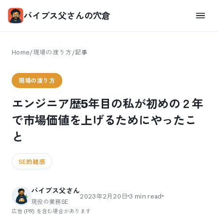
バイブス父さんの穴倉
Home
/
現場の渡り方
/
記事
現場の渡り方
エンジニア歴5年目の私が初めの２年
で市場価値を上げるためにやったこ
と
SE的雑感
バイブス父さん
2023年2月20日
3
min read
現役の業務SE
広告 (PR) を含む場合があります