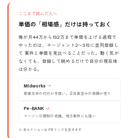
ここまで読んだ人へ
単価の「相場感」だけは持っておく
俺が月44万から132万まで単価を上げる過程で
やったのは、エージェント2〜3社に並列登録し
て 案件と単価を見比べることだった。動く気が
なくても、登録して眺めるだけで自分の現在地
は分かる。
Midworks
単価交渉の代行が手厚い。正社員並みの保障が売り
Pe-BANK
マージン公開制の老舗。地方案件にも強い
※ 本セクションは PR リンクを含みます