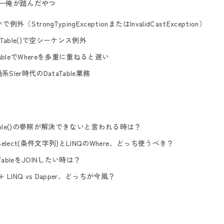
つ—俺が踏んだやつ
で例外（StrongTypingExceptionまたはInvalidCastException）
taTable()で空シーケンス例外
ableでWhereを多重に重ねると遅い
Ier時代のDataTable業務
merable()の参照が解決できないと言われる時は？
ble.Select(条件文字列)とLINQのWhere、どっち使うべき？
TableをJOINしたい時は？
le + LINQ vs Dapper、どっちが今風？