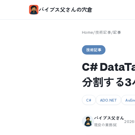
バイブス父さんの穴倉
Home
/
技術記事
/
記事
技術記事
C# Data
分割する3
C#
ADO.NET
AsEn
バイブス父さん
202
現役の業務SE