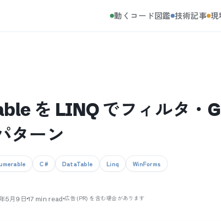
動くコード図鑑
技術記事
現
Table を LINQ でフィルタ・
パターン
umerable
C#
DataTable
Linq
WinForms
6年5月9日
17
min read
広告 (PR) を含む場合があります