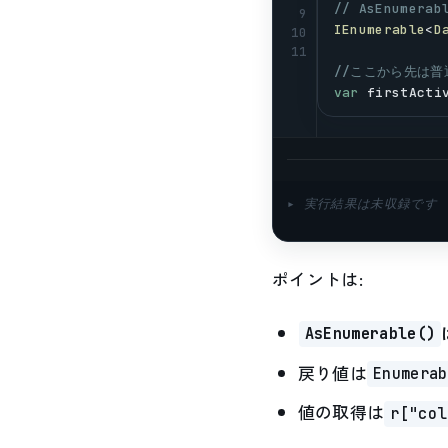
// AsEnumerab
9
IEnumerable
<
D
10
11
//ここから先は普通
var
firstActi
▸ 実行結果は未収録です
ポイントは:
AsEnumerable()
戻り値は
Enumerab
値の取得は
r["col