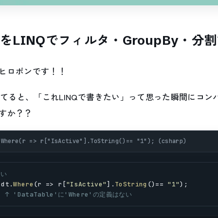
ableをLINQでフィルタ・GroupBy・
ヒロポンです！！
eいじってると、「これLINQで書きたい」って思った瞬間にコ
すか？？
.Where(r => r["IsActive"].ToString()== "1"); (csharp)
ない
 
dt
.
Where
(
r
 => 
r
[
"IsActive"
].
ToString
()== 
"1"
);
   ↑ 'DataTable'に'Where'の定義はない