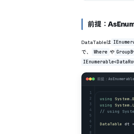
前提：AsEnume
DataTableは
IEnumer
で、
や
Where
GroupB
IEnumerable<DataRo
前提：AsEnumerable
1
2
using
System
.
3
using
System
.
4
// using Sys
5
6
DataTable
dt
 
7
8