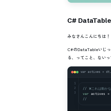
C# DataT
みなさんこんにちは！
C#のDataTabl
る、ってこと、ないっ
var actives = dt
1
2
// ❌これは動か
3
var
actives
 =
//          