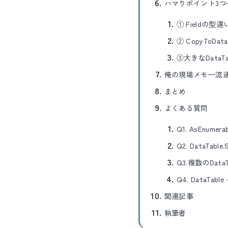
ハマりポイント3
① Fieldの型違い
② CopyToDa
③大きなDataT
俺の現場メモ—流通系S
まとめ
よくある質問
Q1. AsEnu
Q2. DataTa
Q3.複数のData
Q4. DataTab
関連記事
執筆者