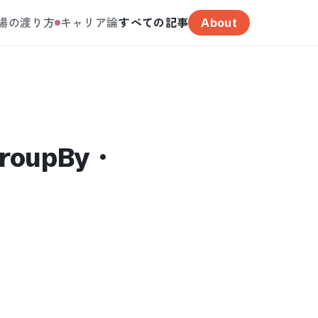
場の渡り方
キャリア論
すべての記事
About
GroupBy・