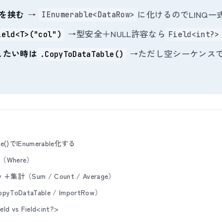
()を挟む
→
に化けるのでLINQ一
IEnumerable<DataRow>
→型安全＋NULL許容なら
ield<T>("col")
Field<int?>
戻したい時は
→ただし空シーケンス
.CopyToDataTable()
e()でIEnumerable化する
Where）
 +集計（Sum / Count / Average）
oDataTable / ImportRow）
d vs Field<int?>