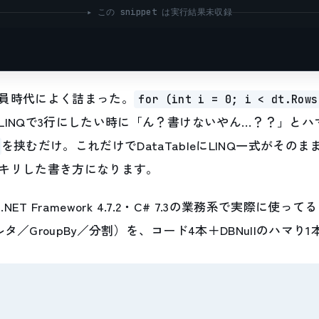
▸ この snippet は実行結果未収録
員時代によく詰まった。
for (int i = 0; i < dt.Rows
LINQで3行にしたい時に「ん？書けないやん…？？」とハ
を挟むだけ。これだけでDataTableにLINQ一式がその
キリした書き方になります。
NET Framework 4.7.2・C# 7.3の業務系で実際に使ってる
タ／GroupBy／分割）を、コード4本＋DBNullのハマり