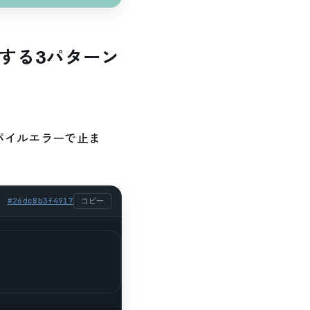
分割する3パターン
ンパイルエラーで止ま
#
26dc8b3f4917
コピー