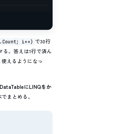
で30行
.Count; i++)
マる。答えは1行で済ん
まま使えるようになっ
DataTableにLINQをか
1本でまとめる。