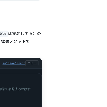
は実装してる）の
ble
う拡張メソッドで
#
a9874e6cceab
コピー
0以降は標準で参照済みのはず