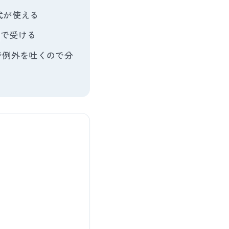
式が使える
で受ける
で例外を吐くので分