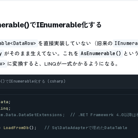
rable()でIEnumerable
化する
を直接実装していない（旧来の
able<DataRow>
IEnumera
がそのまま生えてない。これを
とい
y
AsEnumerable()
に変換すると、LINQが一式かかるようになる。
w>
()でIEnumerable化する (csharp)
Data
;
Linq
;
tem.Data.DataSetExtensions;  // .NET Framework 4.
= 
LoadFromDb
();   
// SqlDataAdapterで埋めたDataTable