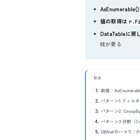
AsEnumerable
値の取得は
r.F
DataTableに
岐が要る
目次
前提：AsEnumerabl
パターン1:フィルタ（
パターン2: GroupBy
パターン3:分割（CopyT
DBNullのハマり：Fiel