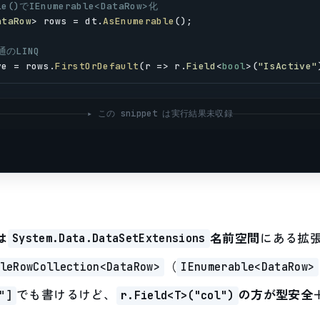
le()でIEnumerable<DataRow>化
ataRow
> 
rows
 = 
dt
.
AsEnumerable
();
のLINQ
ve
 = 
rows
.
FirstOrDefault
(
r
 => 
r
.
Field
<
bool
>(
"IsActive"
▸ この snippet は実行結果未収録
は
名前空間
にある拡
System.Data.DataSetExtensions
（
leRowCollection<DataRow>
IEnumerable<DataRow>
でも書けるけど、
の方が型安全＋
"]
r.Field<T>("col")