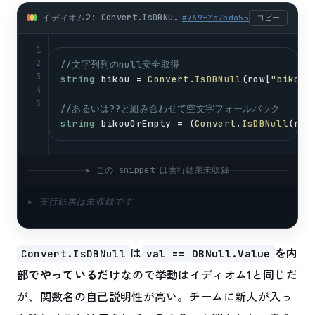
イディオム2: Convert.IsDBNull + ??演算子のシンプルパターン (csharp)
#
769f7a7bda55
コピー
1
2
//文字列列のnull安全取得
3
string
bikou
 = 
Convert
.
IsDBNull
(
row
[
"bikou"
4
5
//あるいは??と組み合わせて空文字フォールバック
string
bikouOrEmpty
 = (
Convert
.
IsDBNull
(
row
▸ この snippet は実行結果未収録
▸ 実行結果は未収録です
は
を内
Convert.IsDBNull
val == DBNull.Value
部でやっているだけ
なので挙動はイディオム1と同じだ
が、関数名の自己説明性が高い。チームに新人が入っ