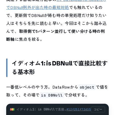
でDBNull例外が出た時の最短対処
でも触れているの
で、更新側でDBNullが絡む時の単発処理だけ知りたい
人はそちらを先に読むと早い。今回はそこから踏み込
んで、
取得側で5パターン並行して使い分ける時の判
断軸
に焦点を絞る。
イディオム1: is DBNullで直接比較す
る基本形
一番低レベルのやり方。DataRowから
で値を
object
取って、その場で
で分岐する。
is DBNull
イディオム1: is DBNullで直接比較する基本形 (csharp)
#
12f251f72d35
コピー