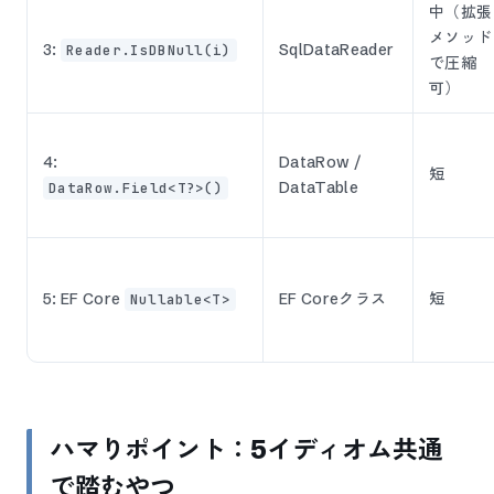
中（拡張
メソッド
3:
SqlDataReader
Reader.IsDBNull(i)
で圧縮
可）
4:
DataRow /
短
DataTable
DataRow.Field<T?>()
5: EF Core
EF Coreクラス
短
Nullable<T>
ハマりポイント：5イディオム共通
で踏むやつ