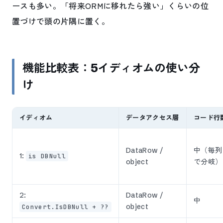
ースも多い。「将来ORMに移れたら強い」くらいの位
置づけで頭の片隅に置く。
機能比較表：5イディオムの使い分
け
イディオム
データアクセス層
コード行
DataRow /
中（毎列
1:
is DBNull
object
で分岐）
2:
DataRow /
中
object
Convert.IsDBNull + ??