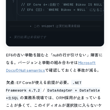
7
// EF Core 6+:自動で `WHERE Bikou IS NUL
// EF6 (旧): `WHERE Bikou = NULL` になる
▸ この snippet は実行結果未収録
▸ 実行結果は未収録です
EF6の古い挙動を踏むと「nullの行が引けない」障害に
なる。バージョンと挙動の組み合わせは
Microsoft
DocsのNull semantics
で確認しておくと事故が減る。
欠点
: EF Coreが使える前提が必要。
.NET
/
Framework 4.7.2
DataAdapter + DataTable
の業務系現場では、ORM採用が止まっている
+生SQL
ことが多くて、このイディオムが選択肢に入らないケ