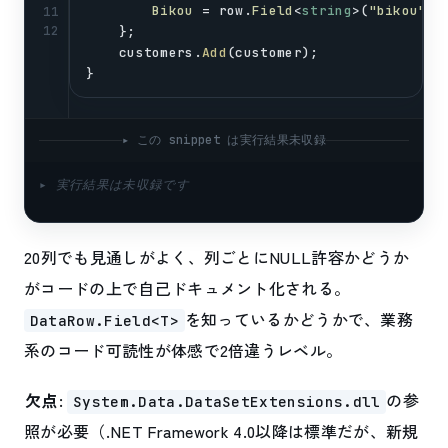
Bikou
 = 
row
.
Field
<
string
>(
"bikou"
),
11
12
    };
customers
.
Add
(
customer
);
}
▸ この snippet は実行結果未収録
▸ 実行結果は未収録です
20列でも見通しがよく、列ごとにNULL許容かどうか
がコードの上で自己ドキュメント化される。
を知っているかどうかで、業務
DataRow.Field<T>
系のコード可読性が体感で2倍違うレベル。
欠点
:
の参
System.Data.DataSetExtensions.dll
照が必要（.NET Framework 4.0以降は標準だが、新規