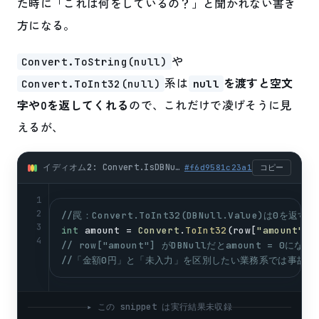
た時に「これは何をしているの？」と聞かれない書き
方になる。
や
Convert.ToString(null)
系は
を渡すと空文
Convert.ToInt32(null)
null
字や0を返してくれる
ので、これだけで凌げそうに見
えるが、
イディオム2: Convert.IsDBNull + ??演算子のシンプルパターン (csharp)
#
f6d9581c23a1
コピー
1
2
//罠：Convert.ToInt32(DBNull.Value)は0を返す
3
int
amount
 = 
Convert
.
ToInt32
(
row
[
"amount"
])
4
// row["amount"] がDBNullだとamount = 0になる
//「金額0円」と「未入力」を区別したい業務系では事故の
▸ この snippet は実行結果未収録