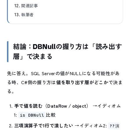
関連記事
執筆者
結論：DBNullの握り方は「読み出す
層」で決まる
先に答え。SQL Serverの値がNULLになる可能性があ
る時、C#側の握り方は
値を取り出す層がどこか
で決ま
る。
手で値を読む（DataRow / object）
→イディオム
1:
比較
is DBNull
三項演算子で1行で潰したい
→イディオム2:
??演