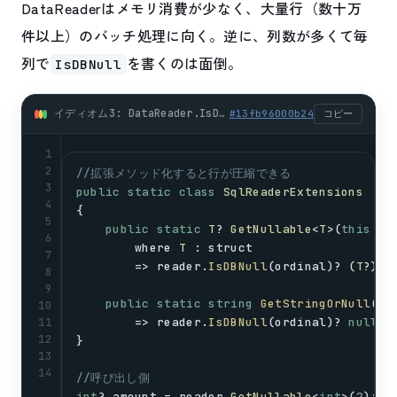
DataReaderはメモリ消費が少なく、大量行（数十万
件以上）のバッチ処理に向く。逆に、列数が多くて毎
列で
を書くのは面倒。
IsDBNull
イディオム3: DataReader.IsDBNull(i)で読み取り時に分岐 (csharp)
#
13fb96000b24
コピー
1
2
//拡張メソッド化すると行が圧縮できる
3
public
static
class
SqlReaderExtensions
4
{
5
public
static
T
? 
GetNullable
<
T
>(
this
Sq
6
where
T
 : 
struct
7
        => 
reader
.
IsDBNull
(
ordinal
)? (
T
?)
nu
8
9
public
static
string
GetStringOrNull
(
th
10
        => 
reader
.
IsDBNull
(
ordinal
)? 
null
 :
11
12
}
13
14
//呼び出し側
int
? 
amount
 = 
reader
.
GetNullable
<
int
>(
2
);