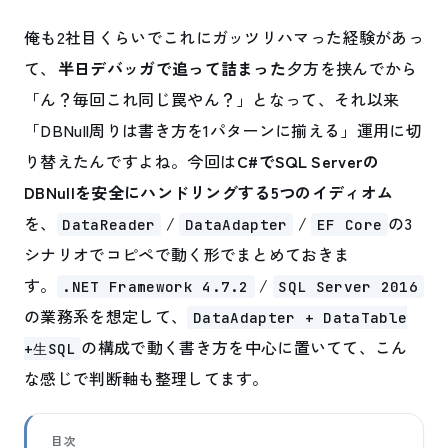
俺も2社目くらいでこれにガッツリハマった経験があっ
て、
半日デバッガで追って詰まった
夕方を挟んでから
「ん？毎回これ同じ罠やん？」となって、それ以来
「DBNull周りは書き方を1パターンに揃える」運用に切
り替えたんですよね。今回は
C#でSQL Serverの
DBNullを安全にハンドリングする5つのイディオム
を、
/
/
の3
DataReader
DataAdapter
EF Core
シナリオでコピペで動く形でまとめておきま
す。
/
.NET Framework 4.7.2
SQL Server 2016
の業務系を想定して、
DataAdapter + DataTable
の構成で動く書き方を中心に置いてて、こん
+生SQL
な感じで判断軸も整理してます。
目次