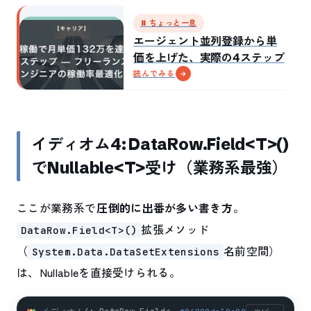
⏸ ちょっと一息
エージェント並列登録から単
価を上げた、実際の4ステップ
読んでみる
イディオム4: DataRow.Field<T>()
でNullable<T>受け（業務系最強）
ここが業務系で
圧倒的に出番が多い書き方
。
拡張メソッド
DataRow.Field<T>()
（
名前空間）
System.Data.DataSetExtensions
は、Nullable
を直接受けられる。