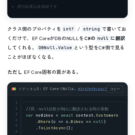
▸ 実行結果は未収録です
クラス側のプロパティを
/
で書いてお
int?
string
くだけで、EF CoreがDBのNULLを
C#の
に翻訳
null
してくれる。
という型をC#側で見る
DBNull.Value
ことがほぼなくなる。
ただし
EF Core固有の罠がある。
イディオム5: EF CoreでNullable<T>プロパティに自然マップ (csharp)
#
2f47b99c64c7
コピー
1
2
//罠：null比較がSQLに翻訳される時の挙動
3
var
noBikou
 = 
await
context
.
Customers
4
    .
Where
(
c
 => 
c
.
Bikou
 == 
null
)
5
    .
ToListAsync
();
6