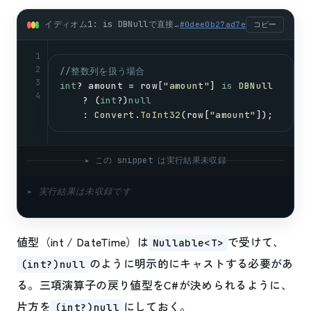
イディオム1: is DBNullで直接比較する基本形 (csharp)
#
0dee0b27ad7e
コピー
1
2
//整数列を扱う場合
3
int
? 
amount
 = 
row
[
"amount"
] 
is
DBNull
4
    ? (
int
?)
null
    : 
Convert
.
ToInt32
(
row
[
"amount"
]);
▸ この snippet は実行結果未収録
▸ 実行結果は未収録です
値型（int / DateTime）は
で受けて、
Nullable<T>
のように明示的にキャストする必要があ
(int?)null
る。三項演算子の戻り値型をC#が決められるように、
片方を
にしておく。
(int?)null