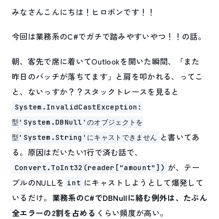
みなさんこんにちは！ヒロポンです！！
今回は業務系のC#でガチで踏みやすいやつ！！の話。
朝、客先で席に着いてOutlookを開いた瞬間、「また
昨日のバッチが落ちてます」と肩を叩かれる、ってこ
と、ないっすか？？スタックトレースを見ると
System.InvalidCastException:
型'System.DBNull'のオブジェクトを
と書いてあ
型'System.String'にキャストできません
る。原因はだいたい1行で済む話で、
が、テー
Convert.ToInt32(reader["amount"])
ブルのNULLを
にキャストしようとして爆発して
int
いるだけ。
業務系のC#でDBNullに絡む例外は、たぶん
全エラーの2割を占める
くらい頻度が高い。