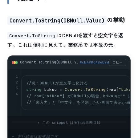
の挙動
Convert.ToString(DBNull.Value)
は
DBNullを渡すと空文字を返
Convert.ToString
す
。これは便利に見えて、業務系では事故の元。
Convert.ToString(DBNull.Value)の挙動 (csharp)
#
cb498d48eb9d
コピー
1
2
//罠：DBNullが空文字に化ける
3
string
bikou
 = 
Convert
.
ToString
(
row
[
"bikou"
4
// row["bikou"] がDBNullの場合、bikouは""（
//「未入力」と「空文字」を区別したい画面で表示が崩れ
▸ この snippet は実行結果未収録
▸ 実行結果は未収録です