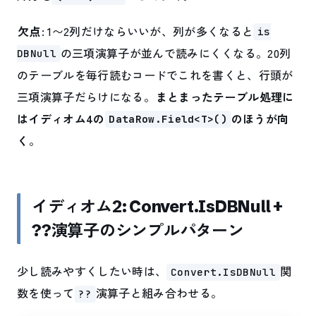
欠点
: 1〜2列だけならいいが、列が多くなると
is
の三項演算子が並んで読みにくくなる。20列
DBNull
のテーブルを毎行読むコードでこれを書くと、行頭が
三項演算子だらけになる。
まとまったテーブル処理に
はイディオム4の
のほうが向
DataRow.Field<T>()
く
。
イディオム2: Convert.IsDBNull +
??演算子のシンプルパターン
少し読みやすくしたい時は、
関
Convert.IsDBNull
数を使って
演算子と組み合わせる。
??