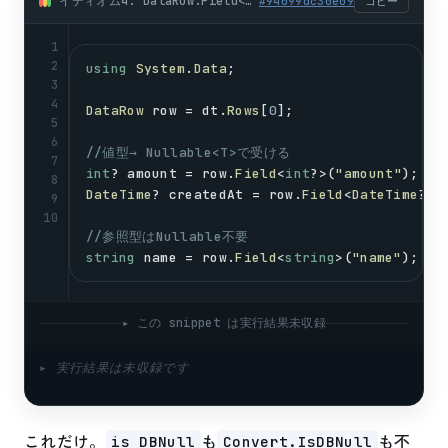
イディオム4: DataRow.Field<T>()でNullable<T>受け（業務系最強） (csharp)
#
94099dc30e09
コピー
1
2
using
System
.
Data
;
3
4
DataRow
row
 = 
dt
.
Rows
[
0
];
5
6
//値型→ Nullable<T>で受ける
7
int
? 
amount
 = 
row
.
Field
<
int
?>(
"amount"
);   
8
DateTime
? 
createdAt
 = 
row
.
Field
<
DateTime
?>(
9
10
//参照型はNullable不要
string
name
 = 
row
.
Field
<
string
>(
"name"
);   
▸ この snippet は実行結果未収録
▸ 実行結果は未収録です
これだけ。
も
も不
is DBNull
Convert.IsDBNull