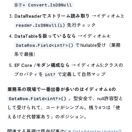
算子+ Convert.IsDBNull
DataReaderでストリーム読み取り
→イディオム3:
先行チェック
reader.IsDBNull(i)
DataTableを扱っているなら
→イディオム4:
でNullable
受け（業務
DataRow.Field<int?>()
系で最強）
EF Core /モダン構成なら
→イディオム5:クラスの
プロパティを
で定義して自然マップ
int?
業務系の現場で一番出番が多いのはイディオム4の
。型安全で、null許容型と
DataRow.Field<int?>()
して受けられて、コードがシンプル。残り4つは「使
えるけど代替案あり」のポジション。
関連する基礎は既存記事の
C# DataAdapter.Update()