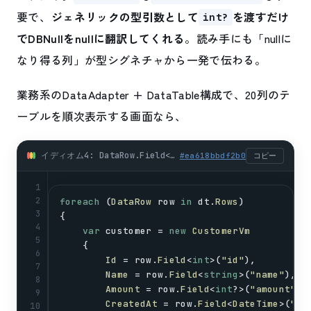
要で、
ジェネリックの型引数として
を渡すだけ
int?
でDBNullをnullに翻訳してくれる
。読み手にも「nullに
なり得る列」が型シグネチャから一発で伝わる。
業務系のDataAdapter + DataTable構成で、20列のテ
ーブルを順次表示する画面なら、
イディオム4: DataRow.Field<T>()でNullable<T>受け（業務系最強） (csharp)
#
ea618bbdf2b0
コピー
1
2
foreach
 (
DataRow
row
in
dt
.
Rows
)
3
{
4
var
customer
 = 
new
CustomerVm
5
    {
6
Id
 = 
row
.
Field
<
int
>(
"id"
),         
7
Name
 = 
row
.
Field
<
string
>(
"name"
),  
8
Amount
 = 
row
.
Field
<
int
?>(
"amount"
),
9
CreatedAt
 = 
row
.
Field
<
DateTime
>(
"cr
10