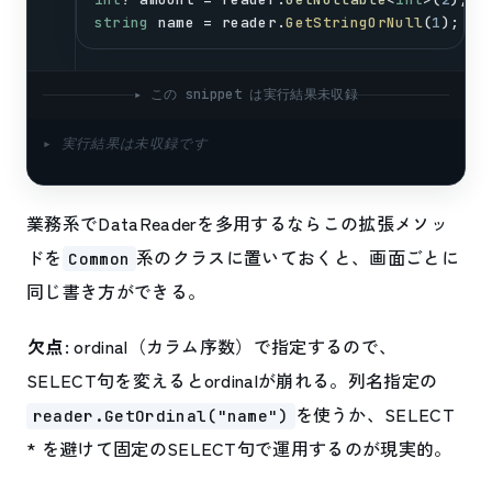
string
name
 = 
reader
.
GetStringOrNull
(
1
);
▸ この snippet は実行結果未収録
▸ 実行結果は未収録です
業務系でDataReaderを多用するならこの拡張メソッ
ドを
系のクラスに置いておくと、画面ごとに
Common
同じ書き方ができる。
欠点
: ordinal（カラム序数）で指定するので、
SELECT句を変えるとordinalが崩れる。列名指定の
を使うか、SELECT
reader.GetOrdinal("name")
* を避けて固定のSELECT句で運用するのが現実的。