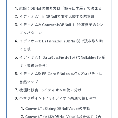
結論：DBNullの握り方は「読み出す層」で決まる
イディオム1: is DBNullで直接比較する基本形
イディオム2: Convert.IsDBNull + ??演算子のシン
プルパターン
イディオム3: DataReader.IsDBNull(i)で読み取り時
に分岐
イディオム4: DataRow.Field<T>()でNullable<T>受
け（業務系最強）
イディオム5: EF CoreでNullable<T>プロパティに
自然マップ
機能比較表：5イディオムの使い分け
ハマりポイント：5イディオム共通で踏むやつ
Convert.ToString(DBNull.Value)の挙動
Convert.ToInt32(DBNull.Value)は0を返す（再