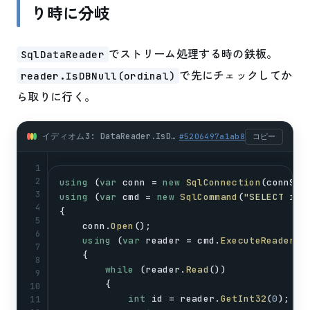
り時に分岐
でストリーム処理する時の鉄板。
SqlDataReader
で先にチェックしてか
reader.IsDBNull(ordinal)
ら取りに行く。
イディオム3: DataReader.IsDBNull(i)で読み取り時に分岐 (csharp)
#
5206497a1ab8
コピー
1
2
using
 (
var
conn
 = 
new
SqlConnection
(
connStr
3
using
 (
var
cmd
 = 
new
SqlCommand
(
"SELECT id,
4
{
5
conn
.
Open
();
6
using
 (
var
reader
 = 
cmd
.
ExecuteReader
()
7
    {
8
while
 (
reader
.
Read
())
9
        {
10
int
id
 = 
reader
.
GetInt32
(
0
);
11