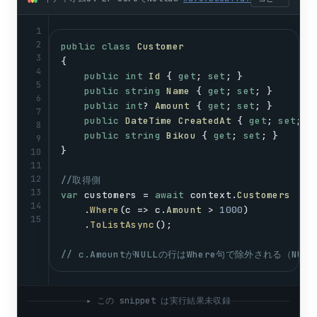
1
2
public
class
Customer
3
{
4
public
int
Id
 { 
get
; 
set
; }            
5
public
string
Name
 { 
get
; 
set
; }       
6
public
int
? 
Amount
 { 
get
; 
set
; }       
7
public
DateTime
CreatedAt
 { 
get
; 
set
; }
8
public
string
Bikou
 { 
get
; 
set
; }      
9
}
10
11
12
//取得側
13
var
customers
 = 
await
context
.
Customers
14
    .
Where
(
c
 => 
c
.
Amount
 > 
1000
)
15
    .
ToListAsync
();
// c.AmountがNULLの行はWhere句で除外される（NUL
▸ この snippet は実行結果未収録