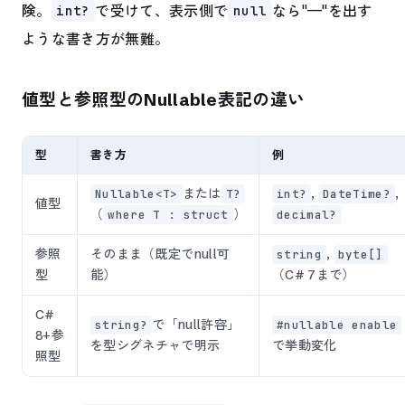
険。
で受けて、表示側で
なら"—"を出す
int?
null
ような書き方が無難。
値型と参照型のNullable表記の違い
型
書き方
例
または
,
,
Nullable<T>
T?
int?
DateTime?
値型
（
）
where T : struct
decimal?
参照
そのまま（既定でnull可
,
string
byte[]
型
能）
（C# 7まで）
C#
で「null許容」
string?
#nullable enable
8+参
を型シグネチャで明示
で挙動変化
照型