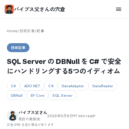
バイブス父さんの穴倉
Home
/
技術記事
/
記事
技術記事
SQL Server の DBNull を C# で安全
にハンドリングする5つのイディオム
C#
ADO.NET
C#
DataAdapter
DataReader
DBNull
EF Core
SQL Server
バイブス父さん
2026年5月9日
17
min read
現役の業務SE
広告 (PR) を含む場合があります