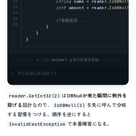
12
string
name
 = 
reader
.
IsDBNull
(
1
13
int
? 
amount
 = 
reader
.
IsDBNull
(
2
14
15
//業務処理...
16
        }
    }
}
▸ この snippet は実行結果未収録
▸ 実行結果は未収録です
は
DBNullが来た瞬間に例外を
reader.GetInt32(2)
投げる
設計なので、
を先に呼んで分岐
IsDBNull(2)
する習慣をつける。順序を逆にすると
で本番障害になる。
InvalidCastException