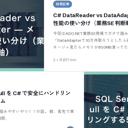
技術記事
C# DataReader vs DataA
性能の使い分け（業務SE 判断
今回はADO.NET業務SE現場でガチで
「DataAdapterで10万件取ろうと
ネージャ見たらメモリが800MB食って
2ヶ月前
17
min
BNull を C# で安全にハンドリン
オム
踏みやすいやつ！！の話。 朝、客先で席
瞬間、