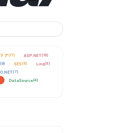
リア
ASP.NET
17
16
SES
Linq
9
8
8
O.NET
7
DataSource
4