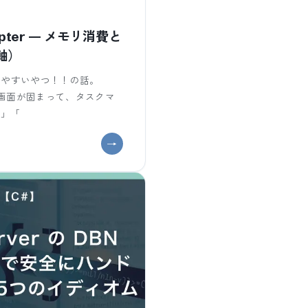
dapter — メモリ消費と
軸）
踏みやすいやつ！！の話。
したら画面が固まって、タスクマ
た」「