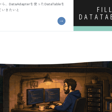
ataAdapterを使ったDataTableを
ていきたいと