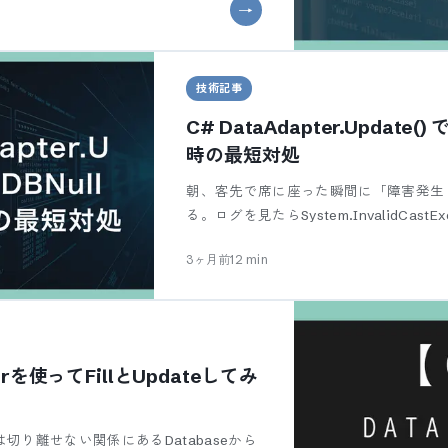
技術記事
C# DataAdapter.Update()
時の最短対処
朝、客先で席に座った瞬間に「障害発生
る。ログを見たらSystem.InvalidCastE
3ヶ月前
12
min
erを使ってFillとUpdateしてみ
切り離せない関係にあるDatabaseから