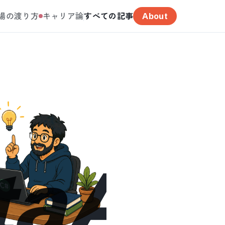
場の渡り方
キャリア論
すべての記事
About
taAda