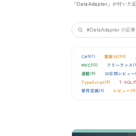
「
DataAdapter
」が付いた
検索
C#
業務SE
67
53
MVC
フリーランス
12
連載
30日間レビュー
8
TypeScript
T-SQL
6
要件定義
レビュー
4
4