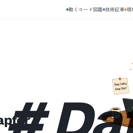
動くコード図鑑
技術記事
現
#
Da
apter