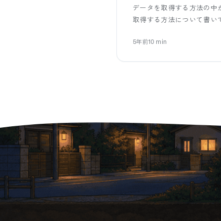
データを取得する方法の中から、D
取得する方法について書い
5年前
10
min