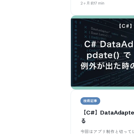
2ヶ月前
17
min
技術記事
【C#】DataAdapt
る
今回はアプリ制作と切っては