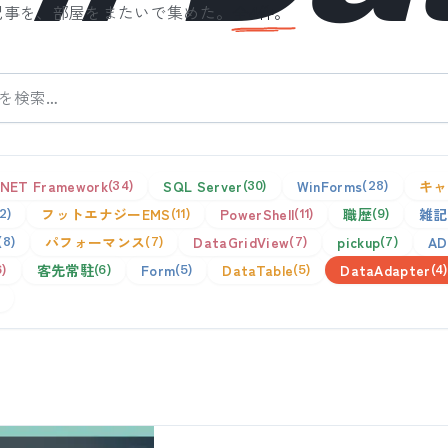
記事を、部屋をまたいで集めた。
全
4
件。
.NET Framework
SQL Server
WinForms
キャ
34
30
28
フットエナジーEMS
PowerShell
職歴
雑記
12
11
11
9
パフォーマンス
DataGridView
pickup
AD
8
7
7
7
客先常駐
Form
DataTable
DataAdapter
6
6
5
5
4