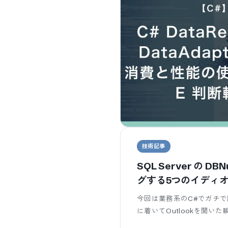
技術記事
SQL Server の D
グする5つのイディ
今回は業務系のC#でガチで
に着いてOutlookを開いた