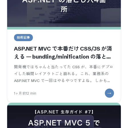
技術記事
ASP.NET MVC で本番だけ CSS/JS が消
える — bundling/minification の落とし
穴4箇所
開発機ではちゃんと当たってた CSS が、本番にデプロ
イした瞬間レイアウトごと崩れる。 これ、業務系の
ASP.NET MVC で一回はやるやつですよね。 しかも厄
介なのが、開発機で
1ヶ月前
12
min