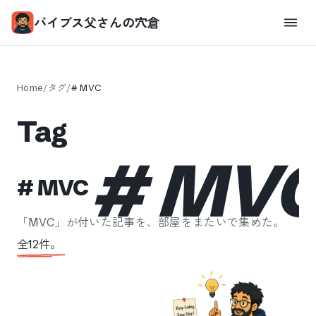
バイブス父さんの穴倉
Home
/
タグ
/
#
MVC
Tag
#
MV
#
MVC
「
MVC
」が付いた記事を、部屋をまたいで集めた。
全
12
件。