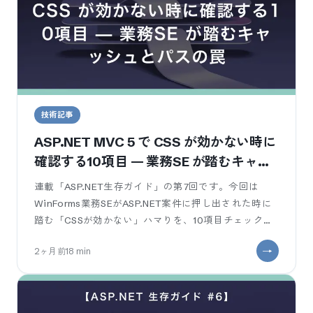
技術記事
ASP.NET MVC 5 で CSS が効かない時に
確認する10項目 — 業務SE が踏むキャッ
シュとパスの罠
連載「ASP.NET生存ガイド」の第7回です。今回は
WinForms業務SEがASP.NET案件に押し出された時に
踏む「CSSが効かない」ハマりを、10項目チェックリ
ストで整理します。
2ヶ月前
18
min