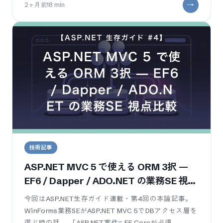
2ヶ月前
18
min
技術記事
ASP.NET MVC 5 で使える ORM 3択 —
EF6 / Dapper / ADO.NET の業務SE 視点
比較
今回はASP.NET生存ガイド連載・第4回の本論記事。
WinForms業務SEがASP.NET MVC 5でDBアクセス層を
選ぶ時の話。 「ASP.NET案件= EF Coreが必須