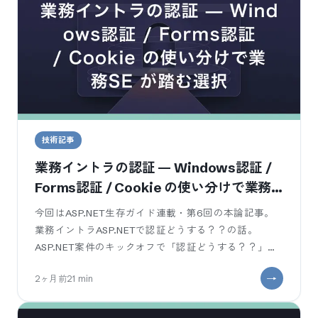
技術記事
業務イントラの認証 — Windows認証 /
Forms認証 / Cookie の使い分けで業務
SE が踏む選択
今回はASP.NET生存ガイド連載・第6回の本論記事。
業務イントラASP.NETで認証どうする？？の話。
ASP.NET案件のキックオフで「認証どうする？？」と
聞かれて、WinFor
2ヶ月前
21
min