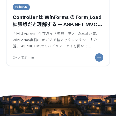
技術記事
Controller は WinForms の Form_Load
拡張版だと理解する — ASP.NET MVC 5
業務SE 入門
今回はASP.NET生存ガイド連載・第2回の本論記事。
WinForms業務SEがガチで詰まりやすいやつ！！の
話。 ASP.NET MVC 5のプロジェクトを開いて
Controller
2ヶ月前
21
min