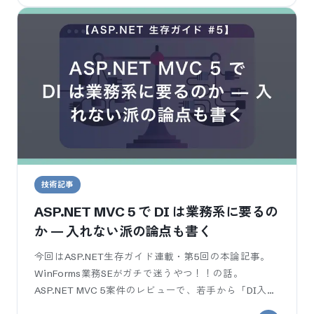
技術記事
ASP.NET MVC 5 で DI は業務系に要るの
か — 入れない派の論点も書く
今回はASP.NET生存ガイド連載・第5回の本論記事。
WinForms業務SEがガチで迷うやつ！！の話。
ASP.NET MVC 5案件のレビューで、若手から「DI入れ
てないんですか