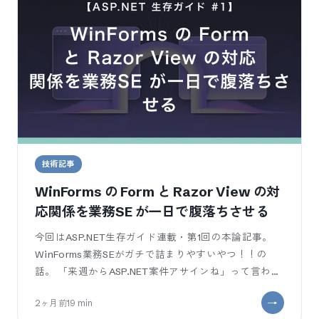
技術記事
WinForms の Form と Razor View の対
応関係を業務SE が一日で腹落ちさせる
今回はASP.NET生存ガイド連載・第1回の本論記事。
WinForms業務SEがガチで詰まりやすいやつ！！の
話。 「来週からASP.NET案件アサインね」って言われ
た瞬間に、Razo
2ヶ月前
19
min