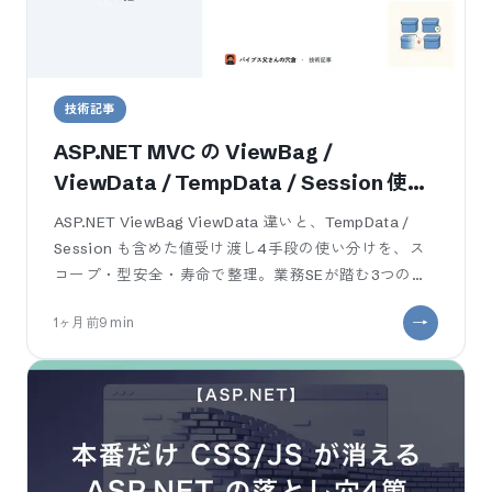
技術記事
ASP.NET MVC の ViewBag /
ViewData / TempData / Session 使い
分け — 業務SEが踏む寿命と型安全の3つ
ASP.NET ViewBag ViewData 違いと、TempData /
の罠
Session も含めた値受け渡し4手段の使い分けを、ス
コープ・型安全・寿命で整理。業務SEが踏む3つの罠
（TempData は読むと消える / ViewBag
1ヶ月前
9
min