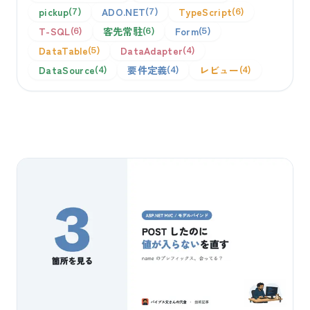
pickup
ADO.NET
TypeScript
7
7
6
T-SQL
客先常駐
Form
6
6
5
DataTable
DataAdapter
5
4
DataSource
要件定義
レビュー
4
4
4