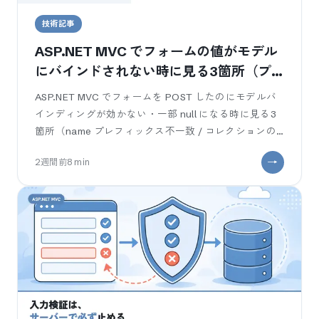
技術記事
ASP.NET MVC でフォームの値がモデル
にバインドされない時に見る3箇所（プ
レフィックス / コレクション / Bind）
ASP.NET MVC でフォームを POST したのにモデルバ
インディングが効かない・一部 null になる時に見る3
箇所（name プレフィックス不一致 / コレクションの
インデックス記法 / [Bind] と過剰バインディング）
2週間前
8
min
を、仕