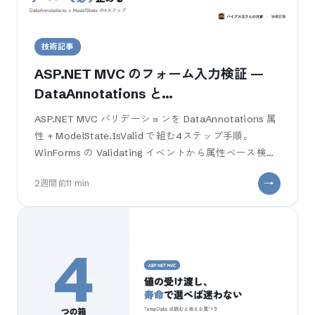
技術記事
ASP.NET MVC のフォーム入力検証 —
DataAnnotations と
ModelState.IsValid を業務SEが4ステ
ASP.NET MVC バリデーションを DataAnnotations 属
ップで組む
性 + ModelState.IsValid で組む4ステップ手順。
WinForms の Validating イベントから属性ベース検証
への橋渡しつき。クライアン
2週間前
11
min