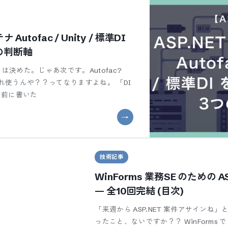
 Autofac / Unity / 標準DI
の判断軸
とは決めた。じゃあ次です。Autofac?
? どれ使うんや？？ってなりますよね。 「DI
は前に書いた
技術記事
WinForms 業務SE のための 
— 全10回完結 (目次)
「来週から ASP.NET 案件アサインね
ったこと、ないですか？？ WinForms で