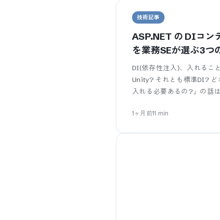
技術記事
ASP.NET の DIコンテナ
を業務SEが選ぶ3つ
DI(依存性注入)、入れるこ
Unity? それとも標準DI
入れる必要あるの?」の話
1ヶ月前
11
min
¶