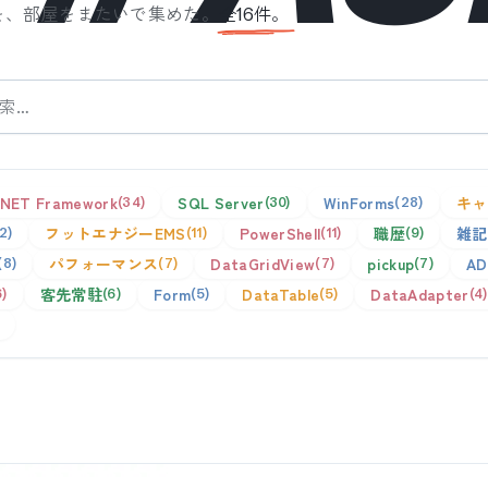
を、部屋をまたいで集めた。
全
16
件。
.NET Framework
SQL Server
WinForms
キャ
34
30
28
フットエナジーEMS
PowerShell
職歴
雑記
12
11
11
9
パフォーマンス
DataGridView
pickup
AD
8
7
7
7
客先常駐
Form
DataTable
DataAdapter
6
6
5
5
4