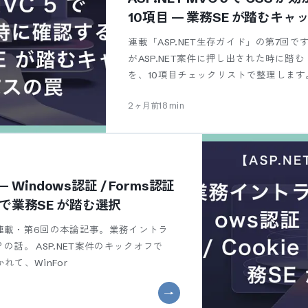
10項目 — 業務SE が踏むキ
連載「ASP.NET生存ガイド」の第7回です
がASP.NET案件に押し出された時に踏
を、10項目チェックリストで整理します
2ヶ月前
18
min
Windows認証 / Forms認証
分けで業務SE が踏む選択
イド連載・第6回の本論記事。業務イントラ
？の話。 ASP.NET案件のキックオフで
て、WinFor