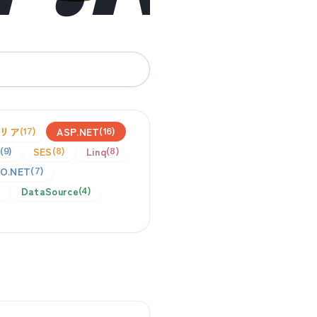
リア
ASP.NET
17
16
SES
Linq
9
8
8
O.NET
7
DataSource
4