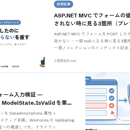
技術記事
ASP.NET MVC でフォー
されない時に見る3箇所（プレフ
ション / Bind）
ASP.NET MVC でフォームを POST
効かない・一部 null になる時に見る3箇
一致 / コレクションのインデックス記法 / 
グ）を、仕
2週間前
8
min
のフォーム入力検証 —
と ModelState.IsValid を業務
む
を DataAnnotations 属性 +
組む4ステップ手順。WinForms の Validating
証への橋渡しつき。クライアン