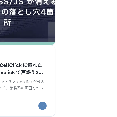
 CellClick に慣れた
 onclick で戸惑う3つ
ックすると CellClick が飛ん
が取れる。業務系の画面を作っ