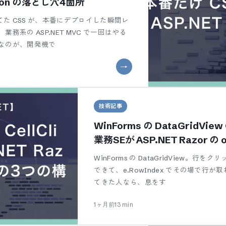
cation の落とし穴4箇所
た CSS が、本番にデプロイした瞬間レ
務系の ASP.NET MVC で一回はやる
介なのが、開発機で
技術記事
WinForms の DataGridView
業務SEが ASP.NET Razor の
の構造差
WinForms の DataGridView。行をクリ
できて、e.RowIndex でその場で行
てきた人なら、息をす
1ヶ月前
13
min