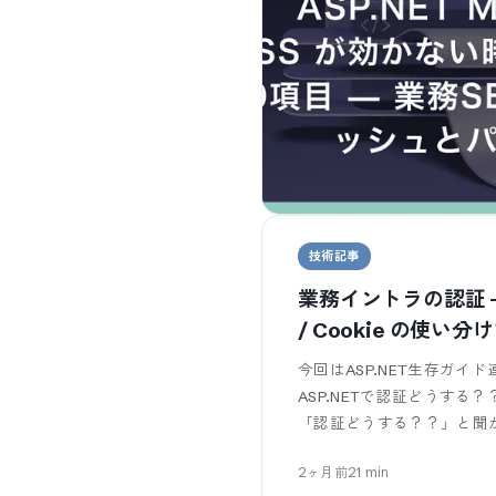
技術記事
業務イントラの認証 — 
/ Cookie の使い
今回はASP.NET生存ガ
ASP.NETで認証どうする？
「認証どうする？？」と聞かれ
2ヶ月前
21
min