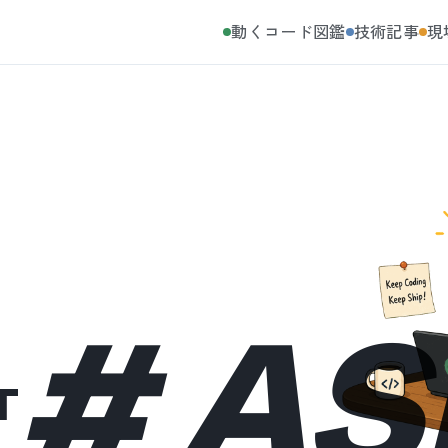
動くコード図鑑
技術記事
現
#
AS
T