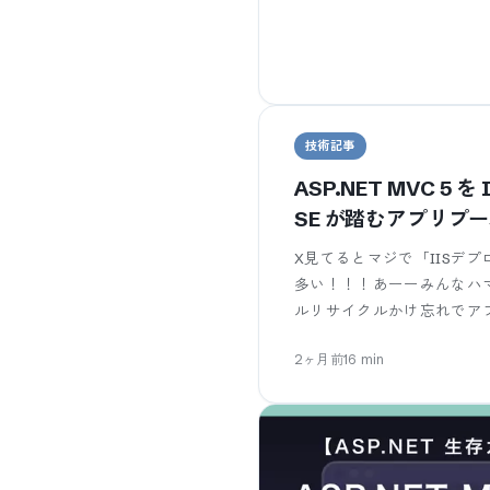
技術記事
ASP.NET MVC 5
SE が踏むアプリプ
X見てるとマジで「IISデ
多い！！！あーーみんなハマっ
ルリサイクルかけ忘れでア
2ヶ月前
16
min