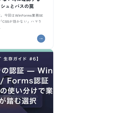
ャッシュとパスの罠
。今回はWinForms業務SE
む「CSSが効かない」ハマり
。