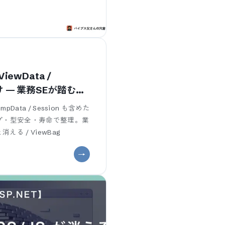
ViewData /
い分け — 業務SEが踏む寿
empData / Session も含めた
プ・型安全・寿命で整理。業
える / ViewBag