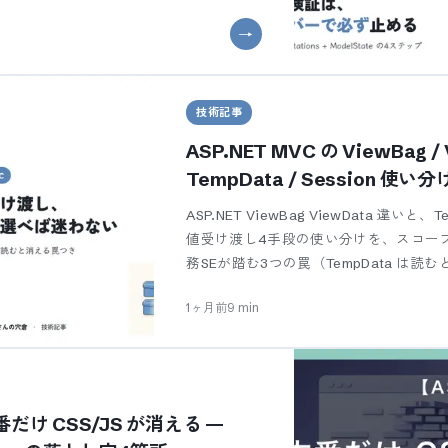
技術記事
ASP.NET MVC の ViewBag / 
TempData / Session 使
命と型安全の3つの罠
ASP.NET ViewBag ViewData 違いと、T
値受け渡し4手段の使い分けを、スコー
務SEが踏む3つの罠（TempData は読むと消
1ヶ月前
9
min
本番だけ CSS/JS が消える —