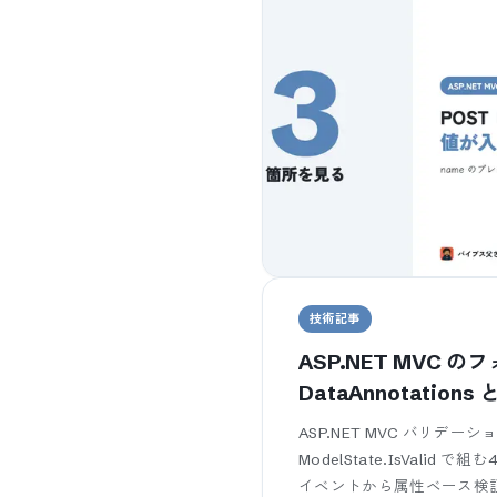
技術記事
ASP.NET MVC 
DataAnnotations 
SEが4ステップで組
ASP.NET MVC バリデーション
ModelState.IsValid で
イベントから属性ベース検