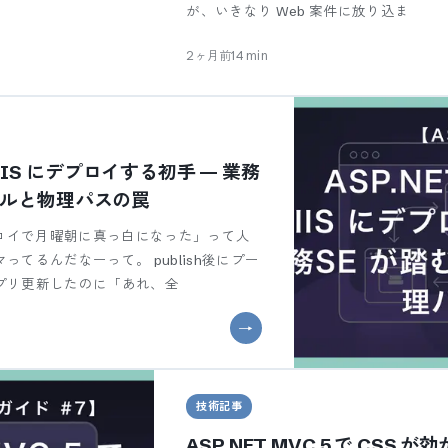
が、いきなり Web 案件に放り込ま
2ヶ月前
14
min
 を IIS にデプロイする初手 — 業務
ールと物理パスの罠
プロイで月曜朝に真っ白になった」って人
てるんだなーって。 publish後にプー
プリ更新したのに「あれ、全
技術記事
ASP.NET MVC 5 で CSS