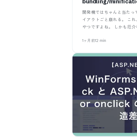
bundling/minifi
開発機ではちゃんと当たって
イアウトごと崩れる。 これ、業
やつですよね。 しかも厄
1ヶ月前
12
min