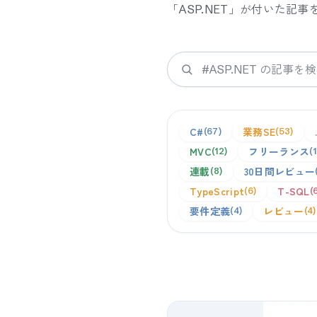
「
ASP.NET
」が付いた記事
検索
C#
業務SE
67
53
MVC
フリーランス
12
連載
30日間レビュー
8
TypeScript
T-SQL
6
要件定義
レビュー
4
4