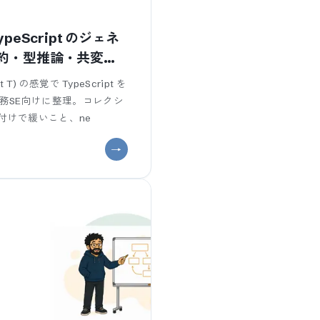
eScript のジェネ
約・型推論・共変
ut T) の感覚で TypeScript を
業務SE向けに整理。コレクシ
型付けで緩いこと、ne