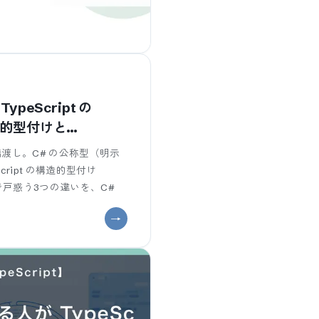
TypeScript の
構造的型付けと
者向けの橋渡し。C# の公称型（明示
Script の構造的型付け
）で戸惑う3つの違いを、C#