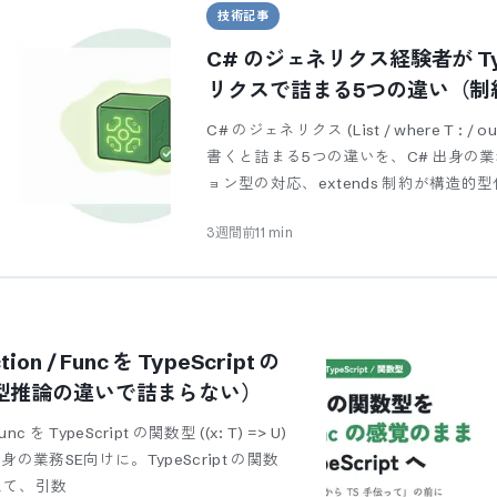
技術記事
C# のジェネリクス経験者が Typ
リクスで詰まる5つの違い（制
性）
C# のジェネリクス (List / where T : / o
書くと詰まる5つの違いを、C# 出身の
ョン型の対応、extends 制約が構造的
3週間前
11
min
tion / Func を TypeScript の
型推論の違いで詰まらない）
 Func を TypeScript の関数型 ((x: T) => U)
の業務SE向けに。TypeScript の関数
見えて、引数