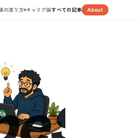
場の渡り方
キャリア論
すべての記事
About
peScr