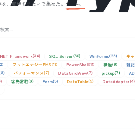
事を、部屋をまたいで集めた。
全
6
件。
.NET Framework
SQL Server
WinForms
キャ
34
30
28
フットエナジーEMS
PowerShell
職歴
雑記
12
11
11
9
パフォーマンス
DataGridView
pickup
AD
8
7
7
7
客先常駐
Form
DataTable
DataAdapter
6
6
5
5
4