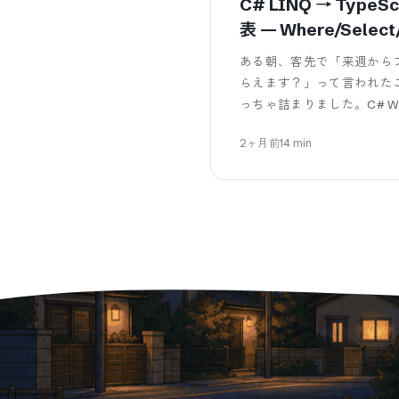
C# LINQ → TypeSc
表 — Where/Select
filter/map/redu
ある朝、客先で「来週からフロン
らえます？」って言われた
っちゃ詰まりました。C# Win
2ヶ月前
14
min