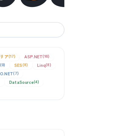
リア
ASP.NET
17
16
SES
Linq
9
8
8
O.NET
7
DataSource
4