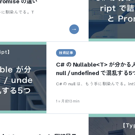
Promise の違い
はもう手に馴染んでる。T
技術記事
C# の Nullable<T> が分かる人
null / undefined で混乱する5
C# の null は、もう手に馴染んでる。int?
1ヶ月前
13
min