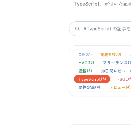
「
TypeScript
」が付いた記
検索
C#
業務SE
67
53
MVC
フリーランス
12
連載
30日間レビュー
8
TypeScript
T-SQL
6
要件定義
レビュー
4
4