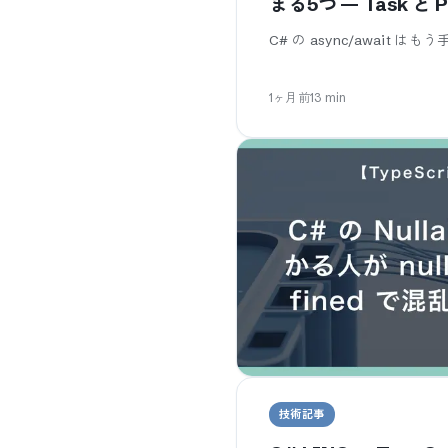
まる5つ — Task と 
C# の async/await 
1ヶ月前
13
min
技術記事