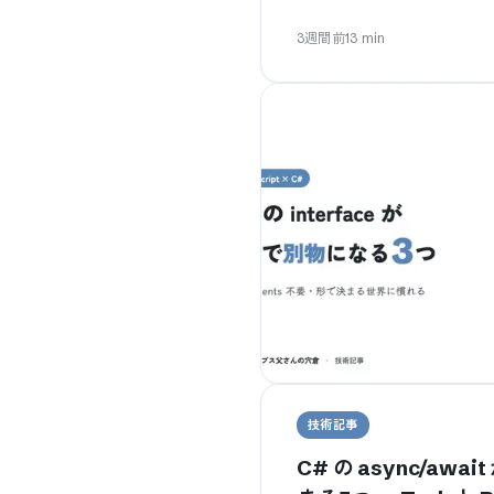
3週間前
13
min
技術記事
C# の async/awai