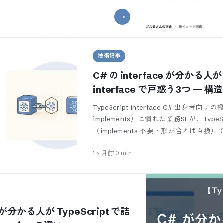
技術記事
C# の interface が分かる人が 
interface で戸惑う3つ — 
implements 不要の世界
TypeScript interface C# 出身
implements）に慣れた業務SEが、Type
（implements 不要・形が合えば互換
1ヶ月前
10
min
t が分かる人が TypeScript で詰