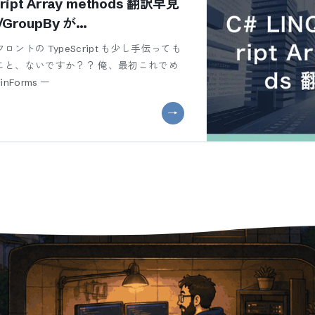
ript Array methods 翻訳早見
/GroupBy が
ce にどう写るか
トの TypeScript も少し手伝っても
こと、ないですか？？ 俺、最初これでめ
Forms 一