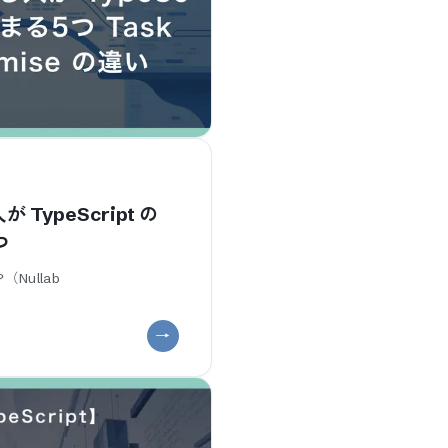
が TypeScript の
つ
（Nullab