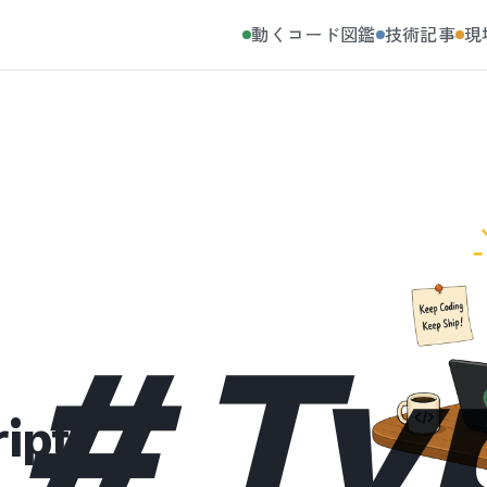
動くコード図鑑
技術記事
現
#
Ty
ipt