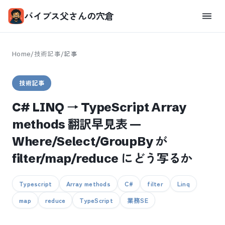
バイブス父さんの穴倉
Home
/
技術記事
/
記事
技術記事
C# LINQ → TypeScript Array
methods 翻訳早見表 —
Where/Select/GroupBy が
filter/map/reduce にどう写るか
Typescript
Array methods
C#
filter
Linq
map
reduce
TypeScript
業務SE