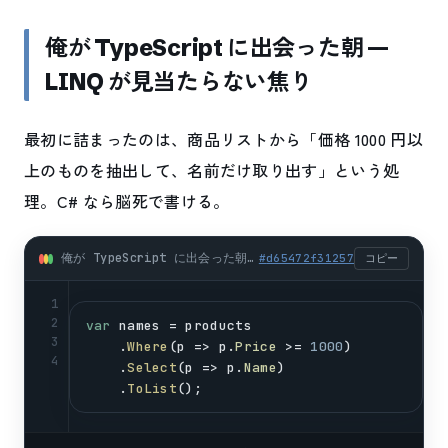
俺が TypeScript に出会った朝 —
LINQ が見当たらない焦り
最初に詰まったのは、商品リストから「価格 1000 円以
上のものを抽出して、名前だけ取り出す」という処
理。C# なら脳死で書ける。
俺が TypeScript に出会った朝 — LINQ が見当たらない焦り (csharp)
#
d65472f31257
コピー
1
2
var
names
 = 
products
3
    .
Where
(
p
 => 
p
.
Price
 >= 
1000
)
4
    .
Select
(
p
 => 
p
.
Name
)
    .
ToList
();