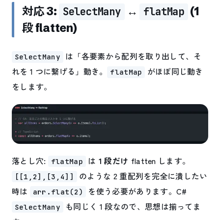
対応 3:
↔
(1
SelectMany
flatMap
段 flatten)
は「各要素から配列を取り出して、そ
SelectMany
れを 1 つに繋げる」動き。
がほぼ同じ動き
flatMap
をします。
落とし穴:
は
1 段だけ
flatten します。
flatMap
のような 2 重配列を完全に潰したい
[[1,2],[3,4]]
時は
を使う必要があります。C#
arr.flat(2)
も同じく 1 段なので、思想は揃ってま
SelectMany