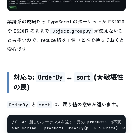
業務系の現場だと TypeScript のターゲットが ES2020
や ES2017 のままで
が使えないこ
Object.groupBy
とも多いので、reduce 版を 1 個コピペで持っておくと
安心です。
対応 5:
↔
(★破壊性
OrderBy
sort
の罠)
と
は、戻り値の意味が違います。
OrderBy
sort
// C#: 新しいシーケンスを返す・元の products は不変
