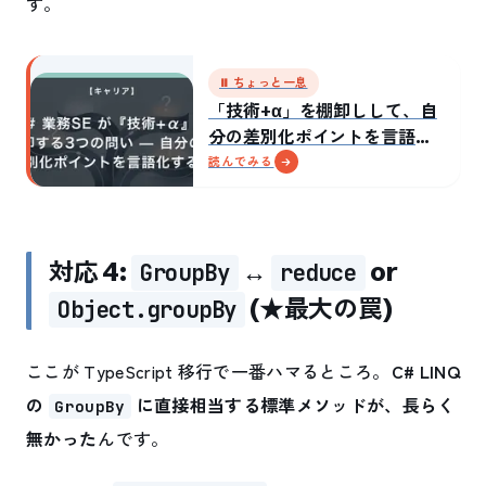
す。
⏸ ちょっと一息
「技術+α」を棚卸しして、自
分の差別化ポイントを言語化
した話
読んでみる
対応 4:
↔
or
GroupBy
reduce
(★最大の罠)
Object.groupBy
ここが TypeScript 移行で一番ハマるところ。
C# LINQ
の
に直接相当する標準メソッドが、長らく
GroupBy
無かった
んです。