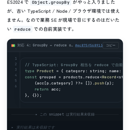
ES2024 で
がやっと入りました
Object.groupBy
が、古い TypeScript / Node / ブラウザ環境では使え
ません。なので業務 SE が現場で目にするのはだいた
い
での自前実装です。
reduce
対応 4: GroupBy ↔ reduce or Object.groupBy (★最大の罠) (typescript)
#
ec875f568913
コピー
1
2
// TypeScript: GroupBy 相当を reduce で自前実
3
type
Product
 = { 
category
: 
string
; 
name
: 
st
4
const
grouped
 = 
products
.
reduce
<
Record
<
stri
5
    (
acc
[
p
.
category
] ??= []).
push
(
p
);
6
return
acc
;
}, {});
▸ この snippet は実行結果未収録
▸ 実行結果は未収録です