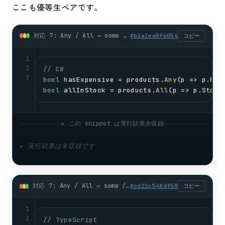
ここも優等生ペアです。
対応 7: Any / All ↔ some / every (csharp)
#
b3a1ea8fb054
コピー
1
2
// C#
3
bool
hasExpensive
 = 
products
.
Any
(
p
 => 
p
.
Pri
bool
allInStock
 = 
products
.
All
(
p
 => 
p
.
Stock
▸ この snippet は実行結果未収録
▸ 実行結果は未収録です
対応 7: Any / All ↔ some / every (typescript)
#
cd23c548df50
コピー
1
2
// TypeScript