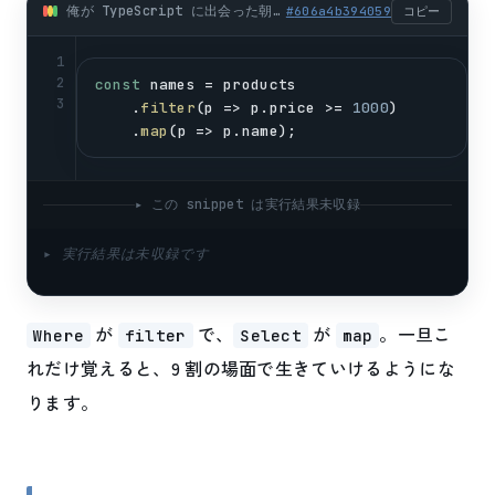
俺が TypeScript に出会った朝 — LINQ が見当たらない焦り (typescript)
#
606a4b394059
コピー
1
2
const
names
 = 
products
3
    .
filter
(
p
 => 
p
.
price
 >= 
1000
)
    .
map
(
p
 => 
p
.
name
);
▸ この snippet は実行結果未収録
▸ 実行結果は未収録です
が
で、
が
。一旦こ
Where
filter
Select
map
れだけ覚えると、9 割の場面で生きていけるようにな
ります。