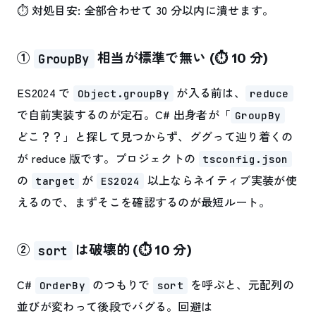
⏱ 対処目安: 全部合わせて 30 分以内に潰せます。
①
相当が標準で無い (⏱ 10 分)
GroupBy
ES2024 で
が入る前は、
Object.groupBy
reduce
で自前実装するのが定石。C# 出身者が「
GroupBy
どこ？？」と探して見つからず、ググって辿り着くの
が reduce 版です。プロジェクトの
tsconfig.json
の
が
以上ならネイティブ実装が使
target
ES2024
えるので、まずそこを確認するのが最短ルート。
②
は破壊的 (⏱ 10 分)
sort
C#
のつもりで
を呼ぶと、元配列の
OrderBy
sort
並びが変わって後段でバグる。回避は