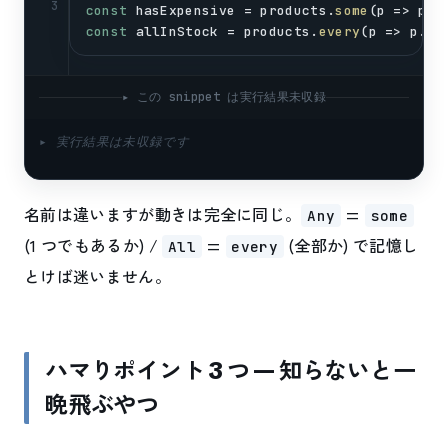
3
const
hasExpensive
 = 
products
.
some
(
p
 => 
p
.
p
const
allInStock
 = 
products
.
every
(
p
 => 
p
.
st
▸ この snippet は実行結果未収録
▸ 実行結果は未収録です
名前は違いますが動きは完全に同じ。
=
Any
some
(1 つでもあるか) /
=
(全部か) で記憶し
All
every
とけば迷いません。
ハマりポイント 3 つ — 知らないと一
晩飛ぶやつ