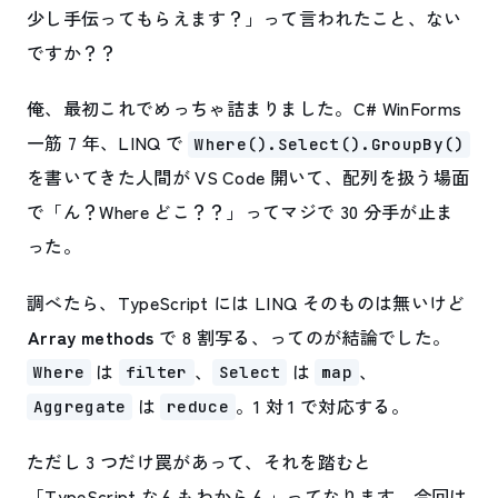
少し手伝ってもらえます？」って言われたこと、ない
ですか？？
俺、最初これでめっちゃ詰まりました。C# WinForms
一筋 7 年、LINQ で
Where().Select().GroupBy()
を書いてきた人間が VS Code 開いて、配列を扱う場面
で「ん？Where どこ？？」ってマジで 30 分手が止ま
った。
調べたら、TypeScript には LINQ そのものは無いけど
Array methods
で 8 割写る、ってのが結論でした。
は
、
は
、
Where
filter
Select
map
は
。1 対 1 で対応する。
Aggregate
reduce
ただし 3 つだけ罠があって、それを踏むと
「TypeScript なんもわからん」ってなります。今回は