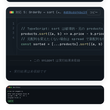
対応 5: OrderBy ↔ sort (★破壊性の罠) (typescript)
#
d08cd6f4bc39
コピー
1
2
// TypeScript: sort は破壊的・元の products
3
products
.
sort
((
a
, 
b
) => 
a
.
price
 - 
b
.
price
);
4
// 元配列を変えたくない場合は spread で新配列を作る
const
sorted
 = [...
products
].
sort
((
a
, 
b
) =>
▸ この snippet は実行結果未収録
▸ 実行結果は未収録です