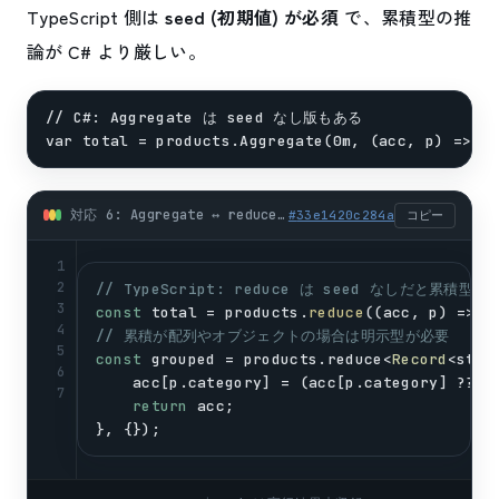
TypeScript 側は
seed (初期値) が必須
で、累積型の推
論が C# より厳しい。
// C#: Aggregate は seed なし版もある

対応 6: Aggregate ↔ reduce (型推論の罠) (typescript)
#
33e1420c284a
コピー
1
2
// TypeScript: reduce は seed なしだと累積型
3
const
total
 = 
products
.
reduce
((
acc
, 
p
) => 
a
4
// 累積が配列やオブジェクトの場合は明示型が必要
5
const
grouped
 = 
products
.
reduce
<
Record
<
stri
6
acc
[
p
.
category
] = (
acc
[
p
.
category
] ?? 
0
7
return
acc
;
}, {});