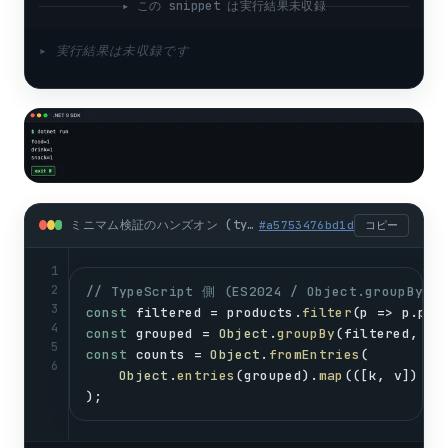
▸ この snippet は実行結果未収録
▸ 実行結果は未収録です
ミニマム検証のハンズオン (typescript)
#
a5753476bd1d
コピー
1
2
// TypeScript 側 (ES2024 / Object.groupBy 
3
const
filtered
 = 
products
.
filter
(
p
 => 
p
.
pri
4
const
grouped
 = 
Object
.
groupBy
(
filtered
, 
p
 
5
const
counts
 = 
Object
.
fromEntries
(
6
Object
.
entries
(
grouped
).
map
(([
k
, 
v
]) =>
);