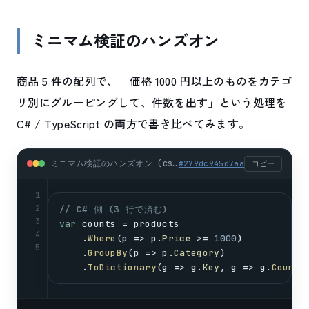
ミニマム検証のハンズオン
商品 5 件の配列で、「価格 1000 円以上のものをカテゴ
リ別にグルーピングして、件数を出す」という処理を
C# / TypeScript の両方で書き比べてみます。
ミニマム検証のハンズオン (csharp)
#
279dc945d7aa
コピー
1
2
// C# 側 (3 行で済む)
3
var
counts
 = 
products
4
    .
Where
(
p
 => 
p
.
Price
 >= 
1000
)
5
    .
GroupBy
(
p
 => 
p
.
Category
)
    .
ToDictionary
(
g
 => 
g
.
Key
, 
g
 => 
g
.
Count
(