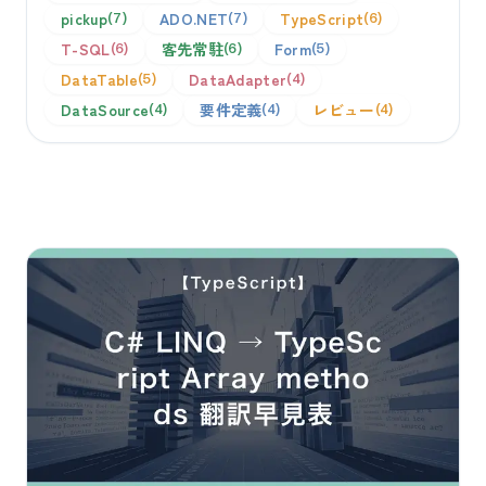
pickup
ADO.NET
TypeScript
7
7
6
T-SQL
客先常駐
Form
6
6
5
DataTable
DataAdapter
5
4
DataSource
要件定義
レビュー
4
4
4