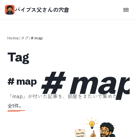
バイブス父さんの穴倉
Home
/
タグ
/
#
map
Tag
#
map
#
map
「
map
」が付いた記事を、部屋をまたいで集めた。
全
1
件。