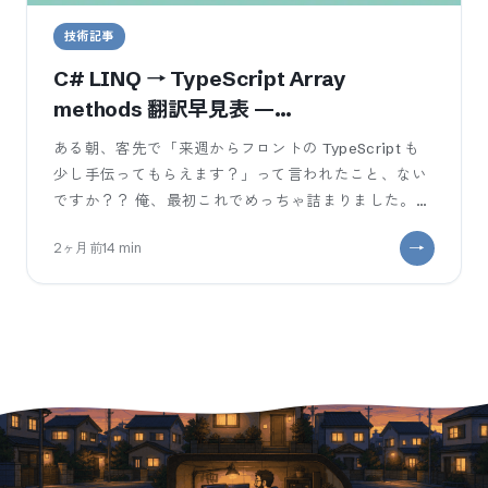
技術記事
C# LINQ → TypeScript Array
methods 翻訳早見表 —
Where/Select/GroupBy が
ある朝、客先で「来週からフロントの TypeScript も
filter/map/reduce にどう写るか
少し手伝ってもらえます？」って言われたこと、ない
ですか？？ 俺、最初これでめっちゃ詰まりました。
C# WinForms 一
2ヶ月前
14
min