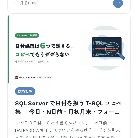
1ヶ月前
17
min
技術記事
SQL Server で日付を扱う T-SQL コピペ
集 — 今日・N日前・月初月末・フォーマ
ット
「今日の日付ってどう書くんだっけ」 「N日前は…
DATEADD のマイナスでいいんやっけ？」 「てか月末
ってどう取るの？？」 SQL Server で日付を触るた