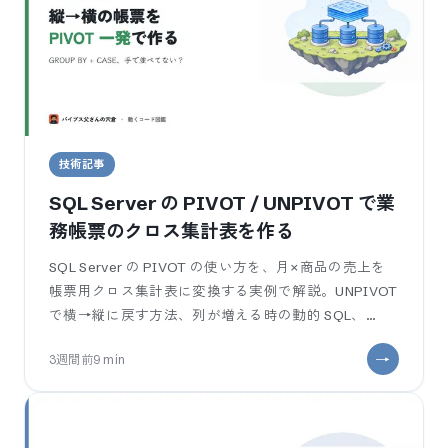
技術記事
SQL Server の PIVOT / UNPIVOT で業
務帳票のクロス集計表を作る
SQL Server の PIVOT の使い方を、月×商品の売上を
帳票用クロス集計表に変換する実例で解説。UNPIVOT
で横→縦に戻す方法、列が増える時の動的 SQL、
GROUP BY + CASE との比較まで、コピペで動く T-
3週間前
9
min
SQL