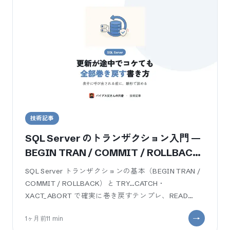
技術記事
SQL Server のトランザクション入門 —
BEGIN TRAN / COMMIT / ROLLBACK
と分離レベルを業務SEが本番事故なしで
SQL Server トランザクションの基本（BEGIN TRAN /
使う
COMMIT / ROLLBACK）と TRY…CATCH・
XACT_ABORT で確実に巻き戻すテンプレ、READ
COMMITTED / REPEATABLE RE
1ヶ月前
11
min