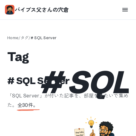
バイブス父さんの穴倉
Home
/
タグ
/
#
SQL Server
Tag
#
SQL 
#
SQL Server
「
SQL Server
」が付いた記事を、部屋をまたいで集め
た。
全
30
件。