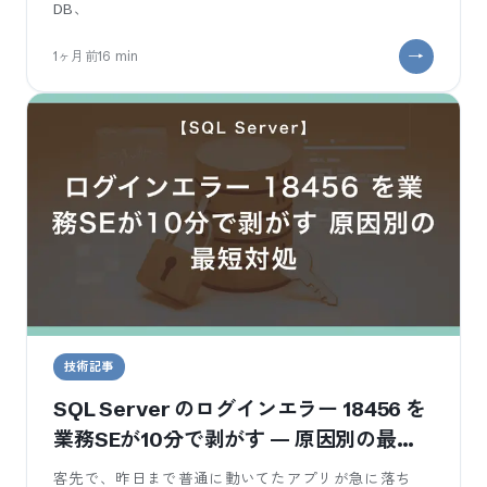
DB、
1ヶ月前
16
min
技術記事
SQL Server のログインエラー 18456 を
業務SEが10分で剥がす — 原因別の最短
対処
客先で、昨日まで普通に動いてたアプリが急に落ち