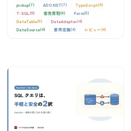
pickup
ADO.NET
TypeScript
7
7
6
T-SQL
客先常駐
Form
6
6
5
DataTable
DataAdapter
5
4
DataSource
要件定義
レビュー
4
4
4