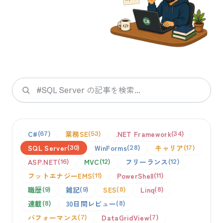
検索
C#
業務SE
.NET Framework
67
53
34
SQL Server
WinForms
キャリア
30
28
17
ASP.NET
MVC
フリーランス
16
12
12
フットエナジーEMS
PowerShell
11
11
職歴
雑記
SES
Linq
9
9
8
8
連載
30日間レビュー
8
8
パフォーマンス
DataGridView
7
7