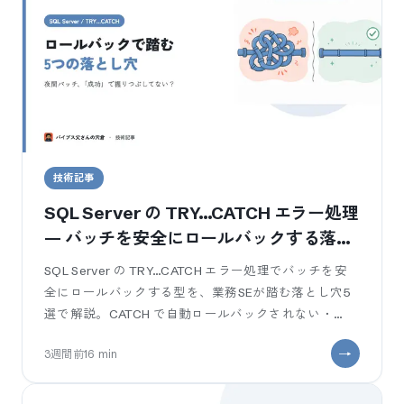
技術記事
SQL Server の TRY…CATCH エラー処理
— バッチを安全にロールバックする落と
し穴5選
SQL Server の TRY…CATCH エラー処理でバッチを安
全にロールバックする型を、業務SEが踏む落とし穴5
選で解説。CATCH で自動ロールバックされない・
XACT_STATE(-1) の doomed 判定・THROW 再スロ
3週間前
16
min