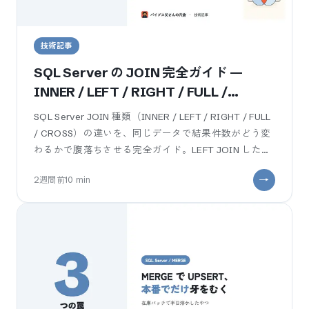
技術記事
SQL Server の JOIN 完全ガイド —
INNER / LEFT / RIGHT / FULL /
CROSS を業務SEが件数で腹落ちさせる
SQL Server JOIN 種類（INNER / LEFT / RIGHT / FULL
/ CROSS）の違いを、同じデータで結果件数がどう変
わるかで腹落ちさせる完全ガイド。LEFT JOIN したの
に WHERE で右列を条件にして
2週間前
10
min