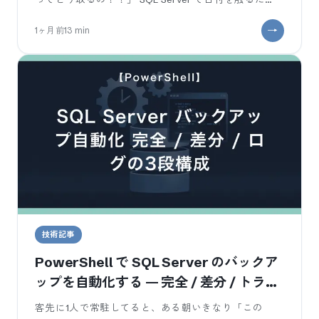
び、これを毎回ググって
1ヶ月前
13
min
技術記事
PowerShell で SQL Server のバックア
ップを自動化する — 完全 / 差分 / トラン
ザクションログの3段構成
客先に1人で常駐してると、ある朝いきなり「この