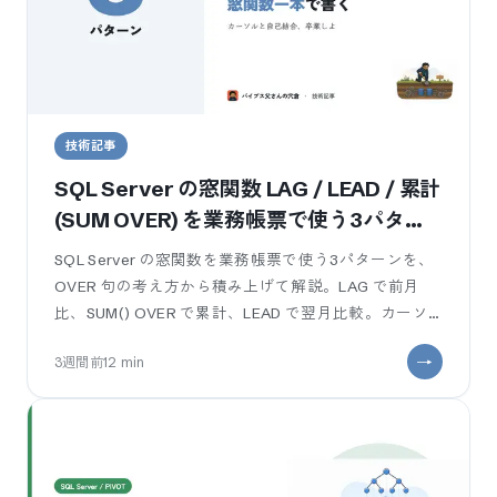
技術記事
SQL Server の窓関数 LAG / LEAD / 累計
(SUM OVER) を業務帳票で使う3パター
ン
SQL Server の窓関数を業務帳票で使う3パターンを、
OVER 句の考え方から積み上げて解説。LAG で前月
比、SUM() OVER で累計、LEAD で翌月比較。カーソ
ルや自己結合で書いていた前月比・累計を窓関数一本
3週間前
12
min
で。ROWS B