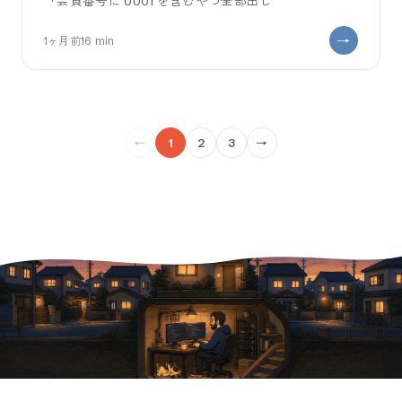
「会員番号に 0001 を含むやつ全部出し
1ヶ月前
16
min
←
1
2
3
→