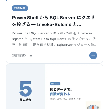
技術記事
PowerShell から SQL Server にクエリ
を投げる — Invoke-Sqlcmd と
SqlClient の使い分けと業務SEが踏む罠
PowerShell SQL Server クエリの2つの道（Invoke-
Sqlcmd と System.Data.SqlClient）の使い分けを、依
存・制御性・戻り値で整理。SqlServer モジュール依
存、接続の閉じ忘れでプール枯
2週間前
10
min