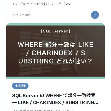
る。「ログインに失敗しました（Mic
1ヶ月前
11
min
技術記事
SQL Server の WHERE で部分一致検索
— LIKE / CHARINDEX / SUBSTRING
のどれが速いか3パターン