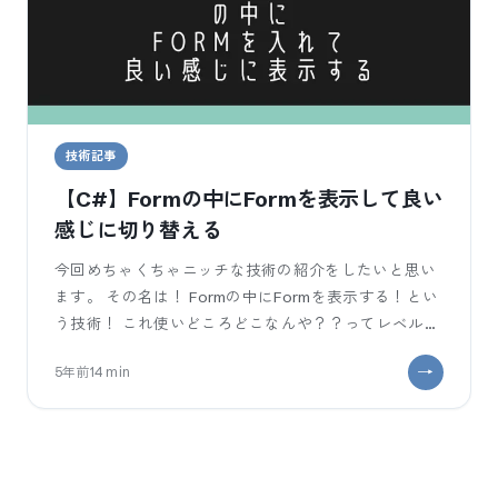
技術記事
【C#】Formの中にFormを表示して良い
感じに切り替える
今回めちゃくちゃニッチな技術の紹介をしたいと思い
ます。 その名は！ Formの中にFormを表示する！とい
う技術！ これ使いどころどこなんや？？ってレベル
で、ニッチなのですが、この技術が平気で使えると1画
5年前
14
min
面の中でいろいろ