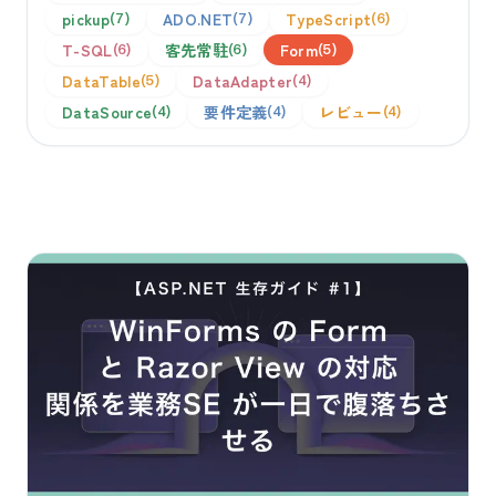
pickup
ADO.NET
TypeScript
7
7
6
T-SQL
客先常駐
Form
6
6
5
DataTable
DataAdapter
5
4
DataSource
要件定義
レビュー
4
4
4