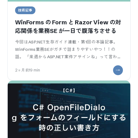
技術記事
WinForms の Form と Razor View の対
応関係を業務SE が一日で腹落ちさせる
今回はASP.NET生存ガイド連載・第1回の本論記事。
WinForms業務SEがガチで詰まりやすいやつ！！の
話。 「来週からASP.NET案件アサインね」って言われ
た瞬間に、Razo
2ヶ月前
19
min