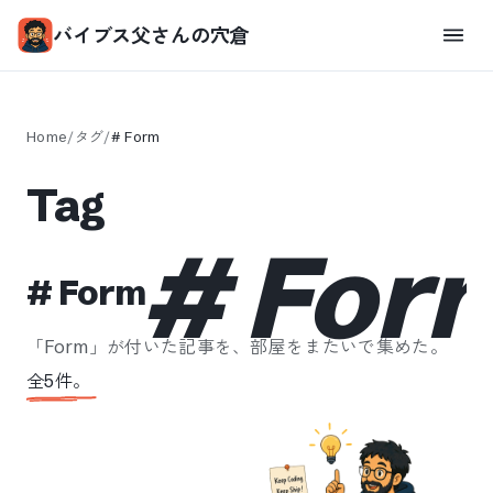
バイブス父さんの穴倉
Home
/
タグ
/
#
Form
Tag
#
For
#
Form
「
Form
」が付いた記事を、部屋をまたいで集めた。
全
5
件。