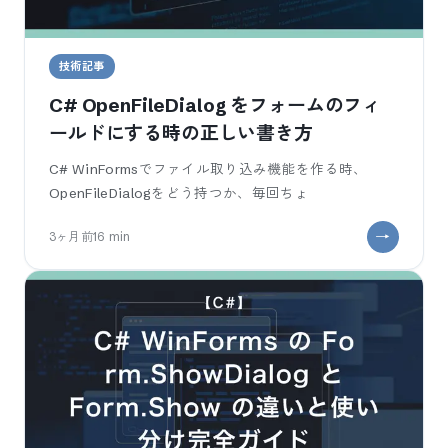
技術記事
C# OpenFileDialog をフォームのフィ
ールドにする時の正しい書き方
C# WinFormsでファイル取り込み機能を作る時、
OpenFileDialogをどう持つか、毎回ちょ
3ヶ月前
16
min