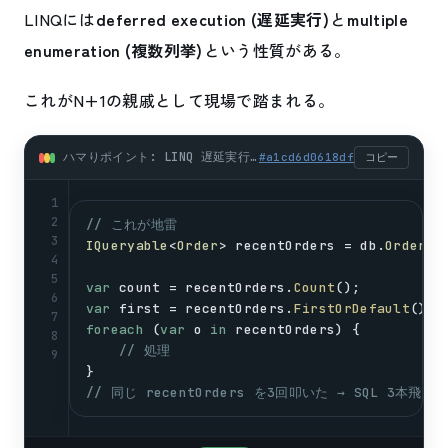
LINQには
deferred execution (遅延実行)
と
multiple
enumeration (複数列挙)
という性質がある。
これがN+1の親戚として現場で踏まれる。
ハマりポイント: LINQ 遅延実行と「複数列挙」の罠 (csharp)
#
a1cd6d0618df
コピー
1
2
// これが地雷
3
IQueryable
<
Order
> 
recentOrders
 = 
db
.
Orders
.
4
5
var
count
 = 
recentOrders
.
Count
();          
6
var
first
 = 
recentOrders
.
FirstOrDefault
(); 
7
foreach
 (
var
o
in
recentOrders
) {          
8
// 処理
9
}
// 同じ recentOrders を3回叩いた → SQL 3本飛ん