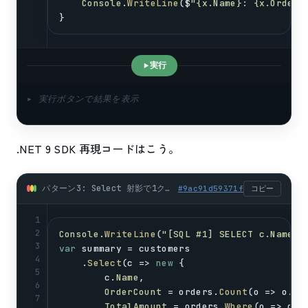
Console
.
WriteLine
($
"{x.Name}: {x.Order
}
実行
▸ 実行ボタンで結果を表示
.NET 9 SDK 再現コードはこう。
パターン3: Select 射影で1クエリ集計 (画面に出す列だけ) (csharp)
#
9ac91d59371f
コピー
1
2
Console
.
WriteLine
(
"[SQL #1] SELECT c.Name, 
3
var
summary
 = 
customers
4
    .
Select
(
c
 => 
new
 {
5
c
.
Name
,
6
OrderCount
 = 
orders
.
Count
(
o
 => 
o
.
Cu
7
TotalAmount
 = 
orders
.
Where
(
o
 => 
o
.
C