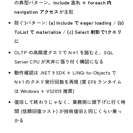
の典型パターン。
Include 忘れ + foreach 内
navigation アクセス
が主犯
防ぐ3パターン:
(a) Include で eager loading
/
(b)
ToList で materialize
/
(c) Select 射影で1クエリ
に
OLTP の高頻度クエリで N+1 を踏むと、SQL
Server CPU が天井に張り付く構図になる
動作確認は .NET 9 SDK + LINQ-to-Objects で
N+1 のクエリ発行回数を再現 (実 EF6 ランタイム
は Windows + VS2019 推奨)
復旧して終わりじゃなく、業務側に頭下げに行く時
間 (信頼回復コスト) が技術復旧と同じくらい乗っ
かる