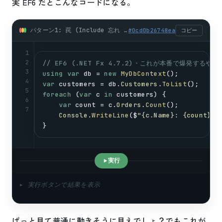
実 EF6 だとこんなコードになる。
パターン1: 罠 (Include 忘れ + foreach 内 navigation) (csharp)
#
0cd0b26748ea
コピー
1
2
// EF6 (.NET Fx 4.7.2)・これが本番で爆発するやつ
3
using
var
db
 = 
new
MyDbContext
();
4
var
customers
 = 
db
.
Customers
.
ToList
();   
//
5
foreach
 (
var
c
in
customers
) {
6
var
count
 = 
c
.
Orders
.
Count
();        
/
7
Console
.
WriteLine
($
"{c.Name}: {count}件
}
実行
▸ 実行ボタンで結果を表示
ぱっと見て普通に動きそうに見えでしょ？でもこれが