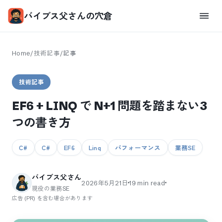
バイブス父さんの穴倉
Home
/
技術記事
/
記事
技術記事
EF6 + LINQ で N+1 問題を踏まない3
つの書き方
C#
C#
EF6
Linq
パフォーマンス
業務SE
バイブス父さん
2026年5月21日
19
min read
現役の業務SE
広告 (PR) を含む場合があります