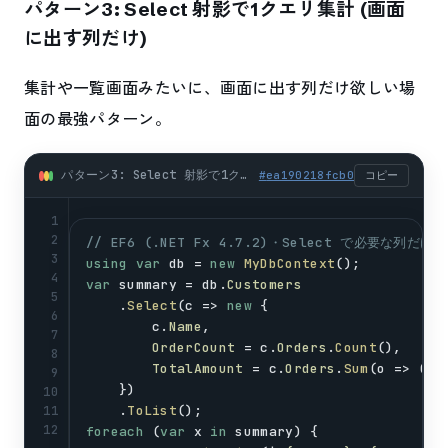
パターン3: Select 射影で1クエリ集計 (画面
に出す列だけ)
集計や一覧画面みたいに、画面に出す列だけ欲しい場
面の最強パターン。
パターン3: Select 射影で1クエリ集計 (画面に出す列だけ) (csharp)
#
ea190218fcb0
コピー
1
2
// EF6 (.NET Fx 4.7.2)・Select で必要な列だけ
3
using
var
db
 = 
new
MyDbContext
();
4
var
summary
 = 
db
.
Customers
5
    .
Select
(
c
 => 
new
 {
6
c
.
Name
,
7
OrderCount
 = 
c
.
Orders
.
Count
(),     
8
TotalAmount
 = 
c
.
Orders
.
Sum
(
o
 => (
in
9
    })
10
    .
ToList
();                             
11
12
foreach
 (
var
x
in
summary
) {