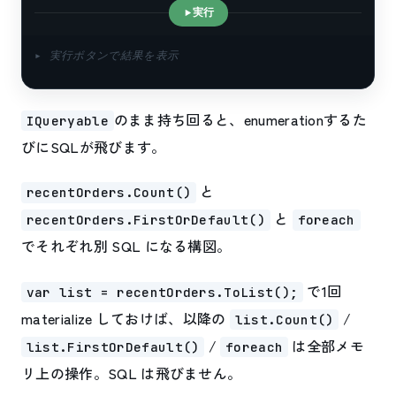
実行
▸ 実行ボタンで結果を表示
のまま持ち回ると、enumerationするた
IQueryable
びにSQLが飛びます。
と
recentOrders.Count()
と
recentOrders.FirstOrDefault()
foreach
でそれぞれ別 SQL になる構図。
で1回
var list = recentOrders.ToList();
materialize しておけば、以降の
/
list.Count()
/
は全部メモ
list.FirstOrDefault()
foreach
リ上の操作。SQL は飛びません。