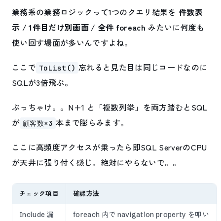
業務系の業務ロジックって1つのクエリ結果を
件数表
示 / 1件目だけ別画面 / 全件 foreach
みたいに何度も
使い回す場面が多いんですよね。
ここで
忘れると見た目は同じコードなのに
ToList()
SQLが3倍飛ぶ。
ぶっちゃけ。。N+1 と「複数列挙」を両方踏むとSQL
が
本まで膨らみます。
顧客数×3
ここに高頻度アクセスが乗ったら即SQL ServerのCPU
が天井に張り付く感じ。絶対にやらないで。。
チェック項目
確認方法
Include 漏
foreach 内で navigation property を叩い