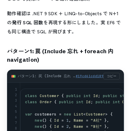
動作確認は .NET 9 SDK + LINQ-to-Objects で N+1
の
発行 SQL 回数
を再現する形にしました。実 EF6 で
も同じ構造で SQL が飛びます。
パターン1: 罠 (Include 忘れ + foreach 内
navigation)
パターン1: 罠 (Include 忘れ + foreach 内 navigation) (csharp)
#
19cd61cdd189
コピー
1
2
class
Customer
 { 
public
int
Id
; 
public
stri
3
class
Order
 { 
public
int
Id
; 
public
int
Cus
4
5
var
customers
 = 
new
List
<
Customer
> {
6
new
() { 
Id
 = 
1
, 
Name
 = 
"A社"
 },
7
new
() { 
Id
 = 
2
, 
Name
 = 
"B社"
 },
8