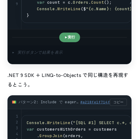
var
count
 = 
c
.
Orders
.
Count
();       
//
9
Console
.
WriteLine
($
"{c.Name}: {count}件
}
実行
▸ 実行ボタンで結果を表示
.NET 9 SDK + LINQ-to-Objects で同じ構造を再現す
るとこう。
パターン2: Include で eager loading (1クエリで関連ごと取得) (csharp)
#
a218fe1f714f
コピー
1
2
Console
.
WriteLine
(
"[SQL #1] SELECT c.*, o.*
3
var
customersWithOrders
 = 
customers
4
    .
GroupJoin
(
orders
,