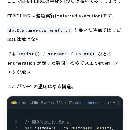
ここでEF6+LINQの中身を1段だけ覗いてみましょう。
EF6のLINQは
遅延実行(deferred execution)
です。
と書いた時点ではまだ
db.Customers.Where(...)
SQLは飛ばない。
でも
/
/
などの
ToList()
foreach
Count()
enumeration
が走った瞬間に初めてSQL Serverにク
エリが飛ぶ。
ここが N+1 の温床になる構造。
なぜ「LINQ 書いたら SQL が爆発する」のか (csharp)
#
044de404ad21
コピー
1
2
// 開発時はこれで動いた
3
var
customers
 = 
db
.
Customers
.
ToList
();