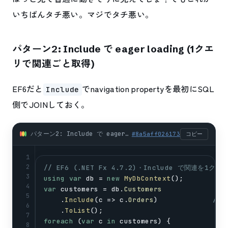
いちばんタチ悪い。マジでタチ悪い。
パターン2: Include で eager loading (1クエ
リで関連ごと取得)
EF6だと
でnavigation propertyを最初にSQL
Include
側でJOINしておく。
パターン2: Include で eager loading (1クエリで関連ごと取得) (csharp)
#
8a5aff026173
コピー
1
2
// EF6 (.NET Fx 4.7.2)・Include で関連を1
3
using
var
db
 = 
new
MyDbContext
();
4
var
customers
 = 
db
.
Customers
5
    .
Include
(
c
 => 
c
.
Orders
)             
// 
6
    .
ToList
();                           
//
7
foreach
 (
var
c
in
customers
) {
8