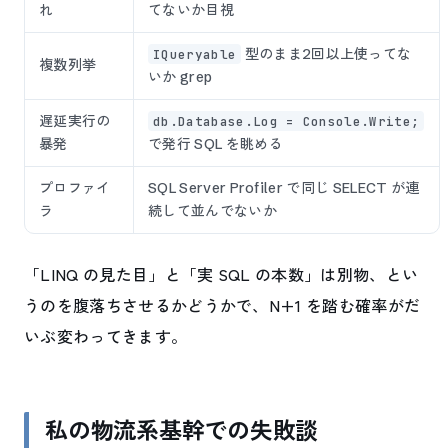
れ
てないか目視
型のまま2回以上使ってな
IQueryable
複数列挙
いか grep
遅延実行の
db.Database.Log = Console.Write;
暴発
で発行 SQL を眺める
プロファイ
SQL Server Profiler で同じ SELECT が連
ラ
続して並んでないか
「LINQ の見た目」と「実 SQL の本数」は別物、とい
うのを腹落ちさせるかどうかで、N+1 を踏む確率がだ
いぶ変わってきます。
私の物流系基幹での失敗談