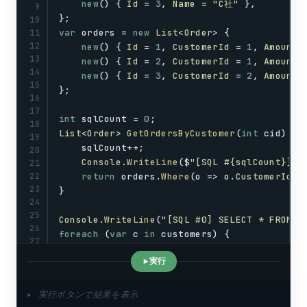
new
() { 
Id
 = 
3
, 
Name
 = 
"C社"
 },
9
};
10
var
orders
 = 
new
List
<
Order
> {
11
12
new
() { 
Id
 = 
1
, 
CustomerId
 = 
1
, 
Amount
 
13
new
() { 
Id
 = 
2
, 
CustomerId
 = 
1
, 
Amount
 
14
new
() { 
Id
 = 
3
, 
CustomerId
 = 
2
, 
Amount
 
15
};
16
17
int
sqlCount
 = 
0
;
18
List
<
Order
> 
GetOrdersByCustomer
(
int
cid
) {
19
sqlCount
++;
20
Console
.
WriteLine
($
"[SQL #{sqlCount}] S
21
return
orders
.
Where
(
o
 => 
o
.
CustomerId
 =
22
23
}
24
25
Console
.
WriteLine
(
"[SQL #0] SELECT * FROM C
26
foreach
 (
var
c
in
customers
) {
27
var
cOrders
 = 
GetOrdersByCustomer
(
c
.
Id
)
実行
Console
.
WriteLine
($
"  {c.Name}: 注文 {cO
}
Console
.
WriteLine
($
"発行 SQL 合計: {sqlCount 
▸ 実行ボタンで結果を表示