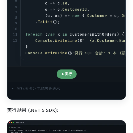
5
c
 => 
c
.
Id
,
6
o
 => 
o
.
CustomerId
,
7
        (
c
, 
os
) => 
new
 { 
Customer
 = 
c
, 
Orde
8
    .
ToList
();
9
10
foreach
 (
var
x
in
customersWithOrders
) {
11
12
Console
.
WriteLine
($
"  {x.Customer.Name
}
Console
.
WriteLine
($
"発行 SQL 合計: 1 本 (顧
実行
▸ 実行ボタンで結果を表示
実行結果 (.NET 9 SDK):