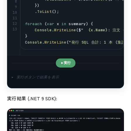
8
    })
9
    .
ToList
();
10
11
12
foreach
 (
var
x
in
summary
) {
13
Console
.
WriteLine
($
"  {x.Name}: 注文 {x.
}
Console
.
WriteLine
(
"発行 SQL 合計: 1 本 (集計
実行
▸ 実行ボタンで結果を表示
実行結果 (.NET 9 SDK):