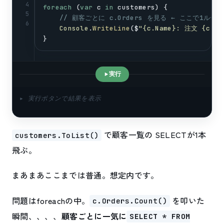
4
foreach
 (
var
c
in
customers
) {
5
// 顧客ごとに c.Orders を見る ← ここで1ループ
6
Console
.
WriteLine
($
"{c.Name}: 注文 {c.Or
}
実行
▸ 実行ボタンで結果を表示
で顧客一覧の SELECTが1本
customers.ToList()
飛ぶ。
まあまあここまでは普通。想定内です。
問題はforeachの中。
を叩いた
c.Orders.Count()
瞬間、、、、
顧客ごとに一気に
SELECT * FROM