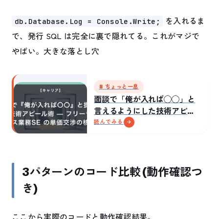
を入れるま
db.Database.Log = Console.Write;
で、発行 SQL は完全に裏で隠れてる。これがマジで
やばい。大きな落とし穴
⏸ ちょっと一息
面談で「俺が入れば◯◯」と
言えるようにした技術アピー
ルの組み方
読んでみる
3パターンのコード比較 (動作確認つ
き)
ここから実際のコードと動作確認結果。