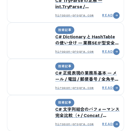
C# TryParse の正解 —
int.TryParse /
DateTime.TryParse /
hiropon-progra.com
READ
Enum.TryParse で業務SE が踏
む3つのハマり
技術記事
C# Dictionary と HashTable
の使い分け — 業務SEが型安全に
書く3つの判断軸
hiropon-progra.com
READ
技術記事
C# 正規表現の業務系基本 — メ
ール / 電話 / 郵便番号 / 全角半角
の入力検証5パターン
hiropon-progra.com
READ
技術記事
C# 文字列結合のパフォーマンス
完全比較（+ / Concat /
StringBuilder / Format / 補
hiropon-progra.com
READ
間）