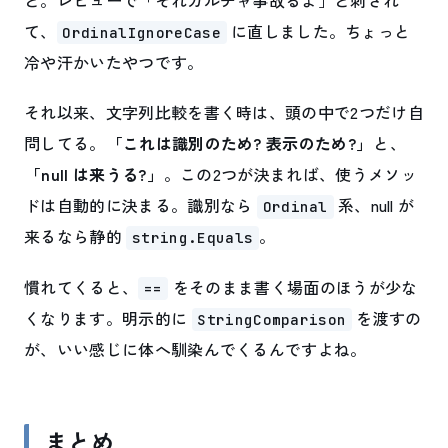
と。レビューで「それカルチャ事故るよ」と刺され
て、
に直しました。ちょっと
OrdinalIgnoreCase
冷や汗かいたやつです。
それ以来、文字列比較を書く時は、頭の中で2つだけ自
問してる。
「これは識別のため? 表示のため?」
と、
「null は来うる?」
。この2つが決まれば、使うメソッ
ドは自動的に決まる。識別なら
系、null が
Ordinal
来るなら静的
。
string.Equals
慣れてくると、
をそのまま書く場面のほうが少な
==
くなります。明示的に
を渡すの
StringComparison
が、いい感じに体へ馴染んでくるんですよね。
まとめ