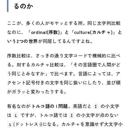
るのか
ここが、多くの人がモヤッとする所。同じ文字列比較
なのに、
「ordinal(序数)」と「culture(カルチャ)」と
いう2つの世界
が同居してるんですよね。
序数比較は、さっきの通り文字コードで機械的に比べ
る。対するカルチャ比較は、「その言語圏で人間がど
う同じとみなすか」で比べます。言語によっては、ア
クセント記号付きの文字を同じ扱いにしたり、並び順
がガラッと変わったりする。
有名なのが
トルコ語の I 問題
。英語だと
の小文字
I
は
ですが、トルコ語では
の小文字が点のない
i
I
(ドットレス i)になる。カルチャを意識せず大文字小
ı