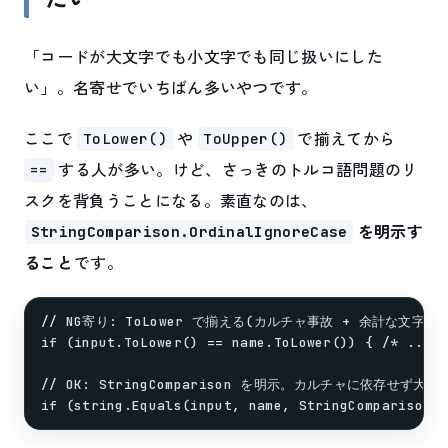
「コードが大文字でも小文字でも同じ扱いにした
い」。名寄せでいちばん多いやつです。
ここで
や
で揃えてから
ToLower()
ToUpper()
する人が多い。けど、さっきのトルコ語問題のリ
==
スクを背負うことになる。素直なのは、
を明示す
StringComparison.OrdinalIgnoreCase
ること
です。
// NG寄り: ToLower で揃える(カルチャ事故 + 余計な文字列生
if (input.ToLower() == name.ToLower()) { /* ... *
// OK: StringComparison を明示。カルチャに依存せず大