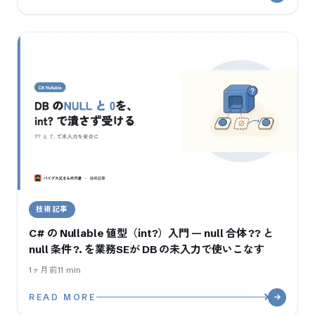
技術記事
C# の Nullable 値型（int?）入門 — null 合体 ?? と
null 条件 ?. を業務SEが DB の未入力で使いこなす
1ヶ月前
11
min
READ MORE