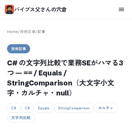
バイブス父さんの穴倉
Home
/
技術記事
/
記事
技術記事
C# の文字列比較で業務SEがハマる3
つ — == / Equals /
StringComparison（大文字小文
字・カルチャ・null）
C#
C#
Equals
StringComparison
カルチャ
文字列比較