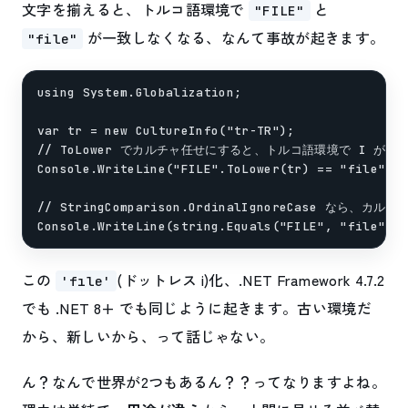
文字を揃えると、トルコ語環境で
と
"FILE"
が一致しなくなる、なんて事故が起きます。
"file"
using System.Globalization;

var tr = new CultureInfo("tr-TR");

// ToLower でカルチャ任せにすると、トルコ語環境で I が ı
Console.WriteLine("FILE".ToLower(tr) == "file");
// StringComparison.OrdinalIgnoreCase なら、カ
この
(ドットレス i)化、.NET Framework 4.7.2
'fıle'
でも .NET 8+ でも同じように起きます。古い環境だ
から、新しいから、って話じゃない。
ん？なんで世界が2つもあるん？？ってなりますよね。