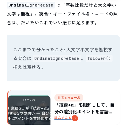
は「序数比較だけど大文字小
OrdinalIgnoreCase
文字は無視」。突合・キー・ファイル名・コードの照
合は、だいたいこれでいい感じに足ります。
ここまでで分かったこと: 大文字小文字を無視す
る突合は
。
OrdinalIgnoreCase
ToLower()
揃えは避ける。
⏸ ちょっと一息
「技術+α」を棚卸しして、自
分の差別化ポイントを言語化
した話
読んでみる