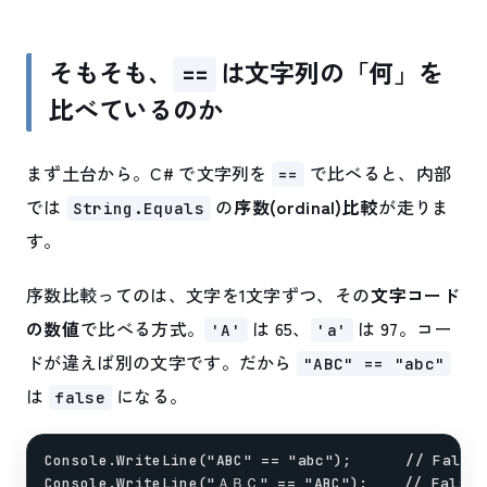
そもそも、
は文字列の「何」を
==
比べているのか
まず土台から。C# で文字列を
で比べると、内部
==
では
の
序数(ordinal)比較
が走りま
String.Equals
す。
序数比較ってのは、文字を1文字ずつ、その
文字コード
の数値
で比べる方式。
は 65、
は 97。コー
'A'
'a'
ドが違えば別の文字です。だから
"ABC" == "abc"
は
になる。
false
Console.WriteLine("ABC" == "abc");      // F