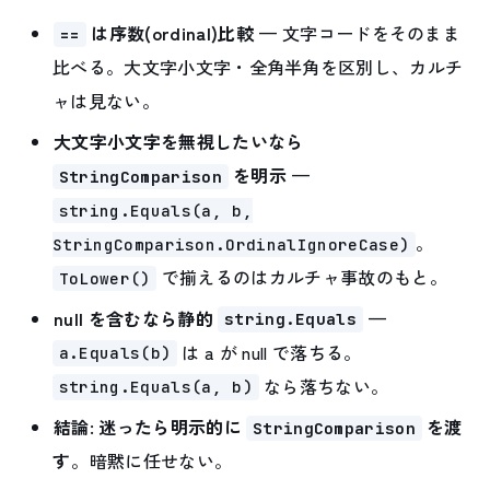
は序数(ordinal)比較
— 文字コードをそのまま
==
比べる。大文字小文字・全角半角を区別し、カルチ
ャは見ない。
大文字小文字を無視したいなら
を明示
—
StringComparison
string.Equals(a, b,
。
StringComparison.OrdinalIgnoreCase)
で揃えるのはカルチャ事故のもと。
ToLower()
null を含むなら静的
—
string.Equals
は a が null で落ちる。
a.Equals(b)
なら落ちない。
string.Equals(a, b)
結論: 迷ったら明示的に
を渡
StringComparison
す
。暗黙に任せない。