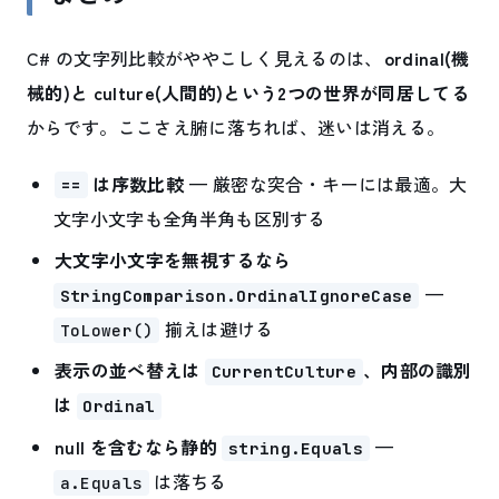
C# の文字列比較がややこしく見えるのは、
ordinal(機
械的)と culture(人間的)という2つの世界が同居してる
からです。ここさえ腑に落ちれば、迷いは消える。
は序数比較
— 厳密な突合・キーには最適。大
==
文字小文字も全角半角も区別する
大文字小文字を無視するなら
—
StringComparison.OrdinalIgnoreCase
揃えは避ける
ToLower()
表示の並べ替えは
、内部の識別
CurrentCulture
は
Ordinal
null を含むなら静的
—
string.Equals
は落ちる
a.Equals