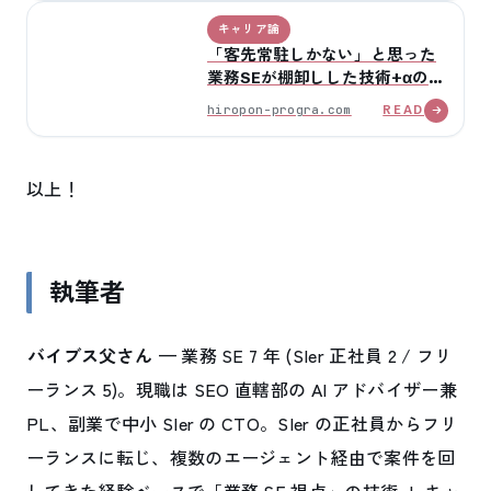
キャリア論
「客先常駐しかない」と思った
業務SEが棚卸しした技術+αの選
び方
hiropon-progra.com
READ
以上！
執筆者
バイブス父さん
— 業務 SE 7 年 (SIer 正社員 2 / フリ
ーランス 5)。現職は SEO 直轄部の AI アドバイザー兼
PL、副業で中小 SIer の CTO。SIer の正社員からフリ
ーランスに転じ、複数のエージェント経由で案件を回
してきた経験ベースで「業務 SE 視点」の技術 + キャ