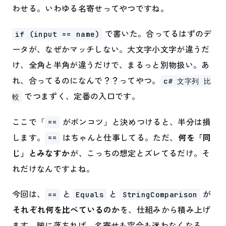
わせる。いわゆる名寄せってやつですね。
で書いた。合ってるはずのデ
if (input == name)
ータが、なぜかマッチしない。大文字小文字が違うだ
け、全角と半角が違うだけで、まるっと別物扱い。あ
れ、合ってるのになんで？？ってやつ。
c# 文字列 比
でつまずく、定番の入口です。
較
ここで「
がポンコツ」と決めつけると、半分は損
==
します。
はちゃんと仕事してる。ただ、
何を「同
==
じ」とみなすか
が、こっちの想定とズレてるだけ。そ
れだけなんですよね。
今回は、
と
と
が
==
Equals
StringComparison
それぞれ何を比べているのか
を、仕組みから積み上げ
ます。腑に落ちれば、名寄せも突合も迷わなくなる。