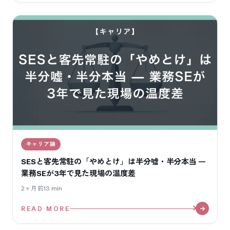
キャリア論
SESと客先常駐の「やめとけ」は半分嘘・半分本当 —
業務SEが3年で見た現場の温度差
2ヶ月前
13
min
READ MORE