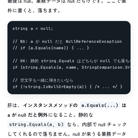
最後は null。業務データは null だらけです。ここで素
朴に書くと、落ちます。
string a = null;

// NG: a が null だと NullReferenceException

// if (a.Equals(name)) { ... }

// OK: 静的 string.Equals はどちらが null でも落ちない

if (string.Equals(a, name, StringComparison.Ordin
// 空文字も一緒に弾きたいなら

肝は、
インスタンスメソッドの
は
a.Equals(...)
a が null だと例外
になること。静的な
なら、内部で null チェック
string.Equals(a, b)
してくれるので落ちません。null が来うる業務データ