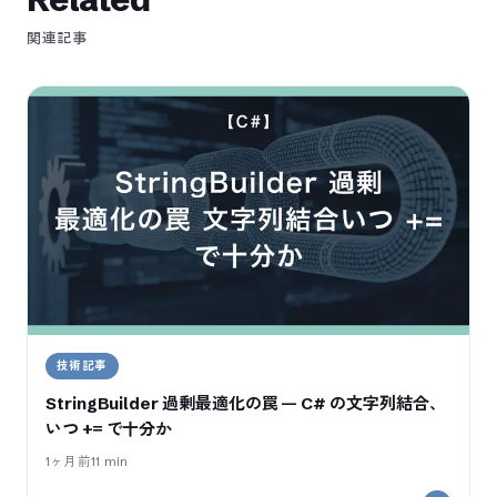
関連記事
技術記事
StringBuilder 過剰最適化の罠 — C# の文字列結合、
いつ += で十分か
1ヶ月前
11
min