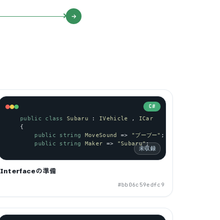
C#
public
class
Subaru
 : 
IVehicle
 , 
ICar
    {
public
string
MoveSound
 => 
"ブーブー"
;
public
string
Maker
 => 
"Subaru"
;
未収録
Interfaceの準備
#
bb06c59edfc9