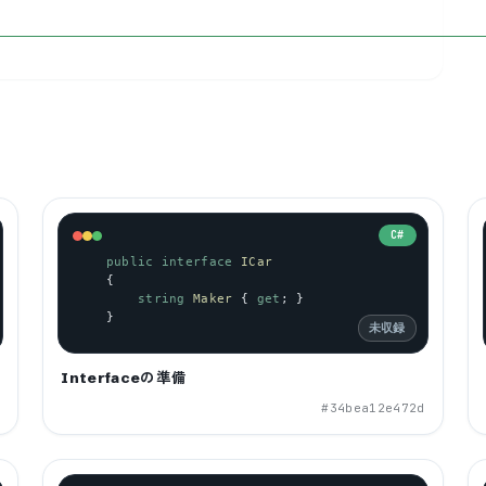
C#
public
interface
ICar
    {
string
Maker
 { 
get
; }
    }
未収録
Interfaceの準備
2
#
34bea12e472d