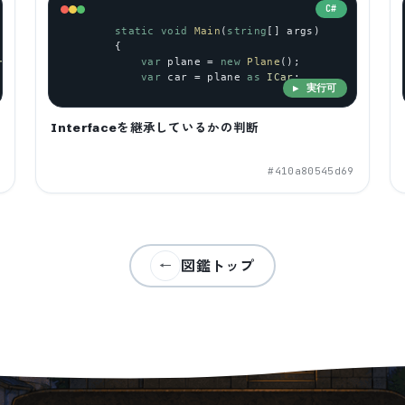
C#
static
void
Main
(
string
[] 
args
)
        {
ーーー"
;
var
plane
 = 
new
Plane
();
var
car
 = 
plane
as
ICar
;
▶ 実行可
Interfaceを継承しているかの判断
d
#
410a80545d69
図鑑トップ
←