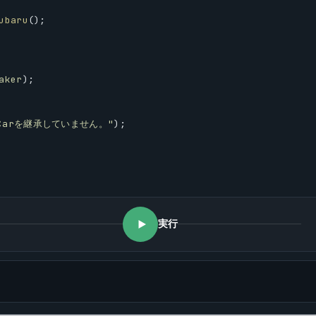
ubaru
();
aker
);
ICarを継承していません。"
);
実行