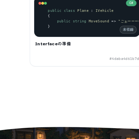
C#
public
class
Plane
 : 
IVehicle
    {
public
string
MoveSound
 => 
"ごぉーーー
    }
未収録
Interfaceの準備
#
4daba4d61b7