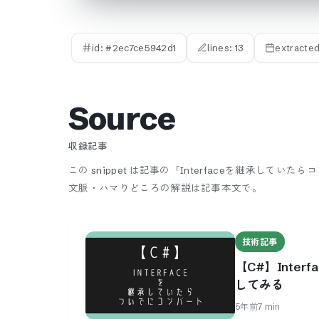
id: #
2ec7ce5942d1
lines:
13
extracte
Source
収録記事
この snippet は記事の「Interfaceを継承して
文脈・ハマりどころの解説は記事本文で。
技術記事
【C#】Inte
してみる
5年前
7
min