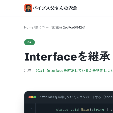
バイブス父さんの穴倉
Home
/
動くコード図鑑
/
#
2ec7ce5942d1
C#
Interface
出典:
【C#】Interfaceを継承しているかを判断し
Interfaceを継承していたらコンバートする (csha
1
static
void
Main
(
string
[] 
a