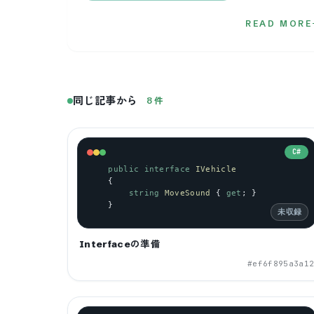
READ MORE
同じ記事から
8
件
C#
public
interface
IVehicle
    {
string
MoveSound
 { 
get
; }
    }
未収録
Interfaceの準備
#
ef6f895a3a1