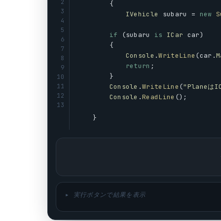
2
        {
3
IVehicle
subaru
 = 
new
S
4
5
if
 (
subaru
is
ICar
car
)
6
        {
7
Console
.
WriteLine
(
car
.
M
8
return
;
9
        }
10
11
Console
.
WriteLine
(
"Planeは
12
Console
.
ReadLine
();
13
    }
▸ 実行ボタンで結果を表示