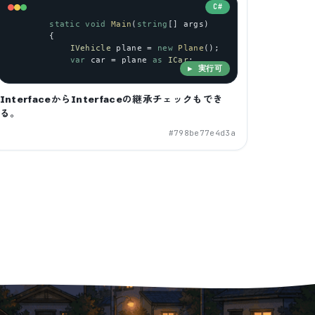
C#
static
void
Main
(
string
[] 
args
)
        {
IVehicle
plane
 = 
new
Plane
();
var
car
 = 
plane
as
ICar
;
▶ 実行可
InterfaceからInterfaceの継承チェックもでき
る。
#
798be77e4d3a