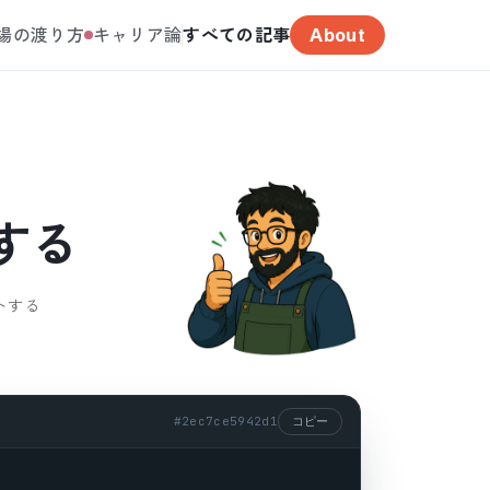
場の渡り方
キャリア論
すべての記事
About
する
ートする
#
2ec7ce5942d1
コピー