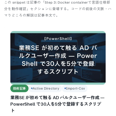
この snippet は記事の「Step 3: Docker containerで言語仕様部
分を動作確認」セクションに登場する。
コードの前後の文脈・ハ
マりどころの解説は記事本文で。
技術記事
Active Directory
Import-Csv
業務SE が初めて触る AD バルクユーザー作成 —
PowerShell で30人を5分で登録するスクリプ
ト