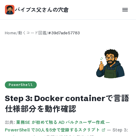
バイブス父さんの穴倉
Home
/
動くコード図鑑
/
#
39d7ade57783
PowerShell
Step 3: Docker containerで言語
仕様部分を動作確認
出典:
業務SE が初めて触る AD バルクユーザー作成 —
PowerShell で30人を5分で登録するスクリプト
—
Step 3: