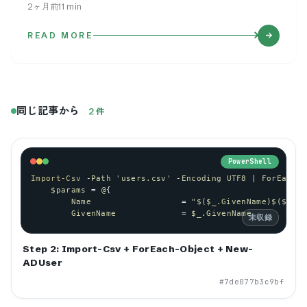
2ヶ月前
11
min
READ MORE
同じ記事から
2
件
PowerShell
Import-Csv
 -
Path
'users.csv'
 -
Encoding
UTF8
 | 
ForEach-O
$params
 = 
@
{
Name
                  = 
"$($_.GivenName)$($_.Su
GivenName
             = 
$_
.
GivenName
未収録
Step 2: Import-Csv + ForEach-Object + New-
ADUser
#
7de077b3c9bf