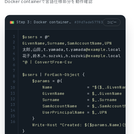
Docker containerで言語仕様部分を動作確認
Step 3: Docker containerで言語仕様部分を動作確認 (powershell)
#
39d7ade57783
コピー
1
$users
 = @
"
2
GivenName
,
Surname
,
SamAccountName
,
UPN
3
太郎,山田,
t
.
yamada
,
t
.
yamada
@example
.
local
4
花子,鈴木,
h
.
suzuki
,
h
.
suzuki
@example
.
local
5
"@ | ConvertFrom-Csv
6
7
$users
 | 
ForEach-Object
 {
8
$params
 = @{
9
Name
              = 
"$($_.GivenName)
10
11
GivenName
         = 
$_
.
GivenName
12
Surname
           = 
$_
.
Surname
13
SamAccountName
    = 
$_
.
SamAccountNam
14
UserPrincipalName
 = 
$_
.
UPN
15
    }
16
Write-Host
"Created: $($params.Name)($($
}