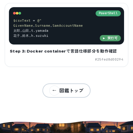
PowerShell
$csvText
 = 
@
"
GivenName
,
Surname
,
SamAccountName
太郎,山田,
t
.
yamada
花子,鈴木,
h
.
suzuki
▶ 実行可
Step 3: Docker containerで言語仕様部分を動作確認
#
25fed8d00294
図鑑トップ
←