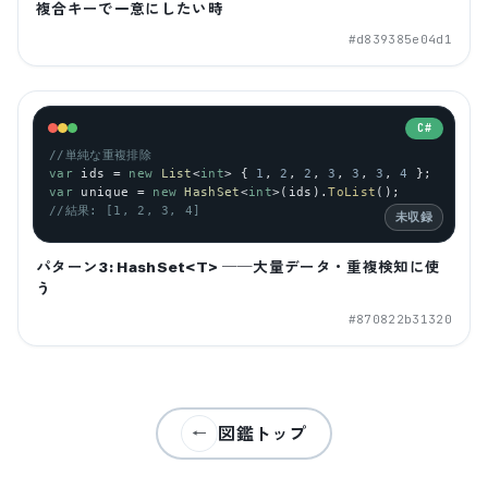
複合キーで一意にしたい時
#
d839385e04d1
C#
//単純な重複排除
var
ids
 = 
new
List
<
int
> { 
1
, 
2
, 
2
, 
3
, 
3
, 
3
, 
4
 };
var
unique
 = 
new
HashSet
<
int
>(
ids
).
ToList
();
//結果: [1, 2, 3, 4]
未収録
パターン3: HashSet<T> ──大量データ・重複検知に使
う
#
870822b31320
図鑑トップ
←