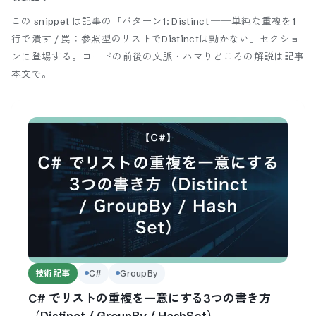
この snippet は記事の「パターン1: Distinct ──単純な重複を1
行で潰す / 罠：参照型のリストでDistinctは動かない」セクショ
ンに登場する。
コードの前後の文脈・ハマりどころの解説は記事
本文で。
技術記事
C#
GroupBy
C# でリストの重複を一意にする3つの書き方
（Distinct / GroupBy / HashSet）