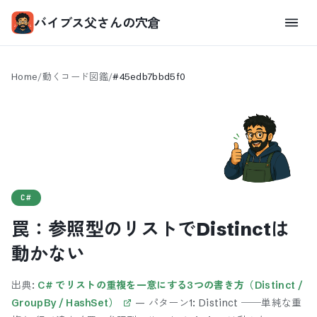
バイブス父さんの穴倉
Home
/
動くコード図鑑
/
#
45edb7bbd5f0
C#
罠：参照型のリストでDistinctは
動かない
出典:
C# でリストの重複を一意にする3つの書き方（Distinct /
GroupBy / HashSet）
—
パターン1: Distinct ──単純な重