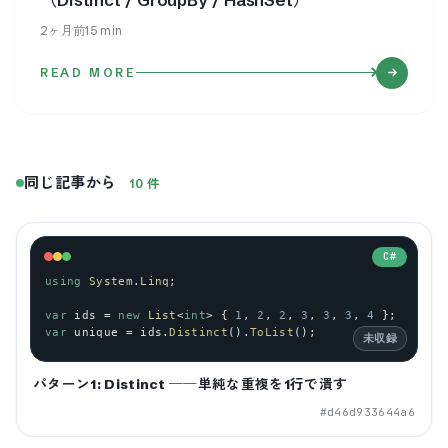
2ヶ月前
15
min
READ MORE
同じ記事から
10
件
C#
using
System
.
Linq
;
var
ids
 = 
new
List
<
int
> { 
1
, 
2
, 
2
, 
3
, 
3
, 
3
, 
4
 };
var
unique
 = 
ids
.
Distinct
().
ToList
();
未収録
パターン1: Distinct ──単純な重複を1行で潰す
#
d46d933644a6