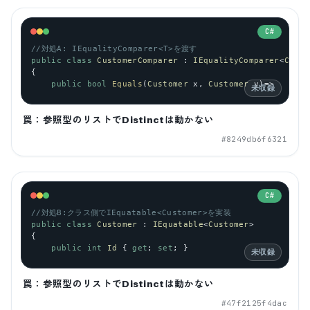
C#
//対処A: IEqualityComparer<T>を渡す
public
class
CustomerComparer
 : 
IEqualityComparer
<
Custo
{
public
bool
Equals
(
Customer
x
, 
Customer
y
)=>
未収録
罠：参照型のリストでDistinctは動かない
#
8249db6f6321
C#
//対処B:クラス側でIEquatable<Customer>を実装
public
class
Customer
 : 
IEquatable
<
Customer
>
{
public
int
Id
 { 
get
; 
set
; }
未収録
罠：参照型のリストでDistinctは動かない
#
47f2125f4dac