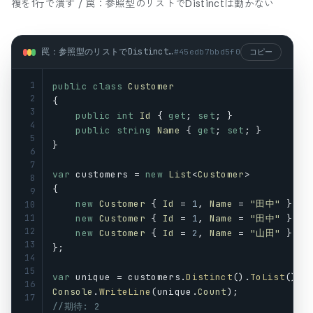
複を1行で潰す / 罠：参照型のリストでDistinctは動かない
罠：参照型のリストでDistinctは動かない (csharp)
#
45edb7bbd5f0
コピー
1
public
class
Customer
2
{
3
public
int
Id
 { 
get
; 
set
; }
4
public
string
Name
 { 
get
; 
set
; }
5
}
6
7
var
customers
 = 
new
List
<
Customer
>
8
{
9
new
Customer
 { 
Id
 = 
1
, 
Name
 = 
"田中"
 },
10
11
new
Customer
 { 
Id
 = 
1
, 
Name
 = 
"田中"
 },  
12
new
Customer
 { 
Id
 = 
2
, 
Name
 = 
"山田"
 },
13
};
14
15
var
unique
 = 
customers
.
Distinct
().
ToList
();
16
Console
.
WriteLine
(
unique
.
Count
);
17
//期待: 2