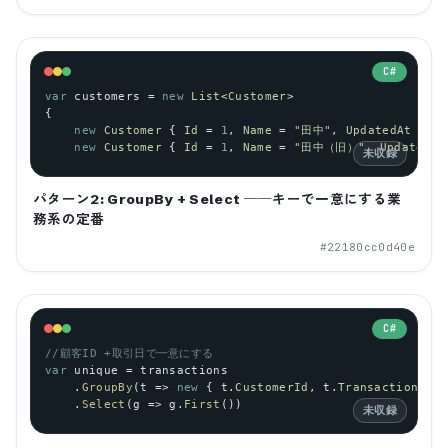
C#
var
customers
 = 
new
List
<
Customer
>
{
new
Customer
 { 
Id
 = 
1
, 
Name
 = 
"田中"
, 
UpdatedAt
 = 
n
new
Customer
 { 
Id
 = 
1
, 
Name
 = 
"田中（旧）"
, 
UpdatedAt
未収録
パターン2: GroupBy + Select ──キーで一意にする業
務系の定番
#
22180cc0d40e
C#
//顧客ID +取引日で一意にする
var
unique
 = 
transactions
    .
GroupBy
(
t
 => 
new
 { 
t
.
CustomerId
, 
t
.
TransactionDate
    .
Select
(
g
 => 
g
.
First
())
未収録