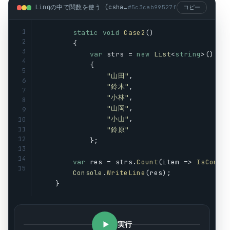
Linqの中で関数を使う (csharp)
#
5c3cab99527f
コピー
1
static
void
Case2
()
2
        {
3
var
strs
 = 
new
List
<
string
>()
4
            {
5
"山田"
,
6
"鈴木"
,
7
"小林"
,
8
"山岡"
,
9
"小山"
,
10
11
"鈴原"
12
            };
13
14
var
res
 = 
strs
.
Count
(
item
 => 
IsConta
15
Console
.
WriteLine
(
res
);
    }
実行