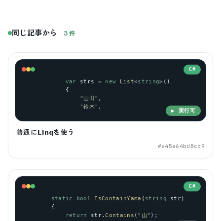
同じ記事から
3
件
C#
var
strs
 = 
new
List
<
string
>()
            {
"山田"
,
"鈴木"
,
▶ 実行可
普通にLinqを使う
#
a45a64bd8cc9
C#
static
bool
IsContainYama
(
string
str
)
        {
return
str
.
Contains
(
"山"
);