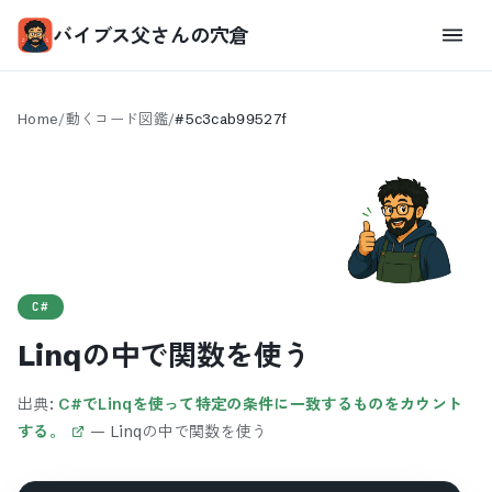
バイブス父さんの穴倉
Home
/
動くコード図鑑
/
#
5c3cab99527f
C#
Linqの中で関数を使う
出典:
C#でLinqを使って特定の条件に一致するものをカウント
する。
—
Linqの中で関数を使う