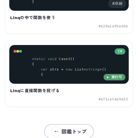
        }
未収録
Linqの中で関数を使う
#
b20a1695e40b
C#
static
void
Case3
()
        {
var
strs
 = 
new
List
<
string
>()
            {
▶ 実行可
Linqに直接関数を投げる
#
e71c6fab9d33
図鑑トップ
←