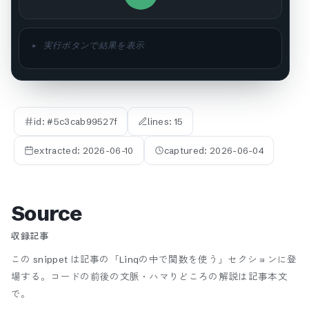
▸ 実行ボタンで結果を表示
id: #
5c3cab99527f
lines:
15
extracted:
2026-06-10
captured:
2026-06-04
Source
収録記事
この snippet は記事の「Linqの中で関数を使う」セクションに登
場する。
コードの前後の文脈・ハマりどころの解説は記事本文
で。