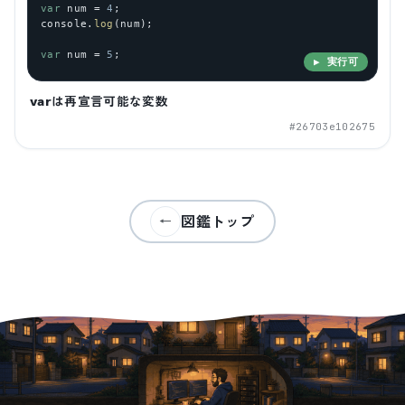
var
num
 = 
4
;
console
.
log
(
num
);
var
num
 = 
5
;
▶ 実行可
varは再宣言可能な変数
#
26703e102675
図鑑トップ
←