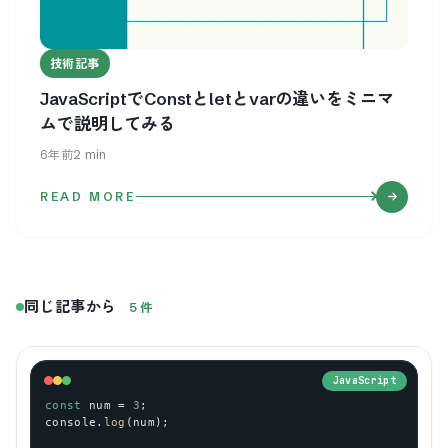
技術記事
JavaScriptでConstとletとvarの違いをミニマ
ムで説明してみる
6年前
2
min
READ MORE
同じ記事から
5
件
JavaScript
const
num
 = 
3
;
console
.
log
(
num
);