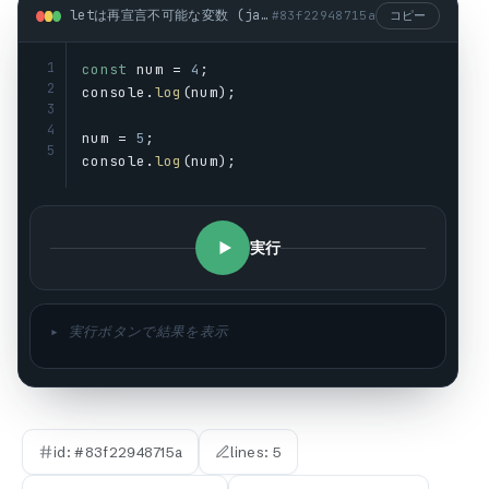
letは再宣言不可能な変数 (javascript)
#
83f22948715a
コピー
1
const
num
 = 
4
;
2
console
.
log
(
num
);
3
4
num
 = 
5
;
5
console
.
log
(
num
);
実行
▸ 実行ボタンで結果を表示
id: #
83f22948715a
lines:
5