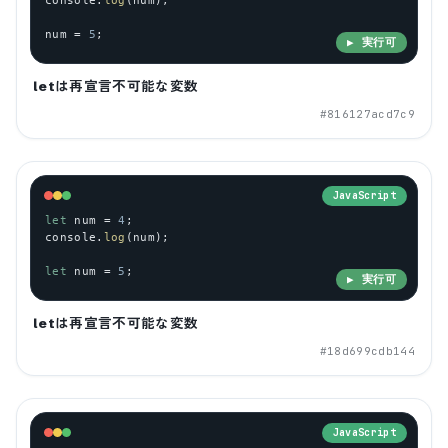
num
 = 
5
;
▶ 実行可
letは再宣言不可能な変数
#
816127acd7c9
JavaScript
let
num
 = 
4
;
console
.
log
(
num
);
let
num
 = 
5
;
▶ 実行可
letは再宣言不可能な変数
#
18d699cdb144
JavaScript