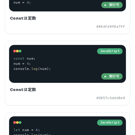
num
 = 
4
;
▶ 実行可
Constは定数
#
88dfd898a79f
JavaScript
const
num
;
num
 = 
4
;
console
.
log
(
num
);
▶ 実行可
Constは定数
#
0857c5ddd8e8
JavaScript
let
num
 = 
4
;
console
.
log
(
num
);