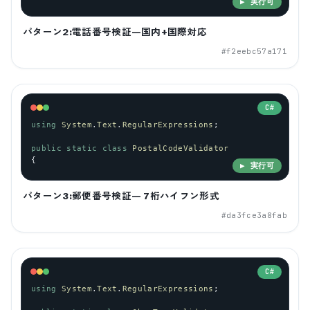
▶ 実行可
パターン2:電話番号検証—国内+国際対応
#
f2eebc57a171
C#
using
System
.
Text
.
RegularExpressions
;
public
static
class
PostalCodeValidator
{
▶ 実行可
パターン3:郵便番号検証— 7桁ハイフン形式
#
da3fce3a8fab
C#
using
System
.
Text
.
RegularExpressions
;