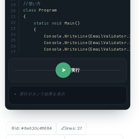
//使い方
19
class
Program
20
{
21
22
static
void
Main
()
23
    {
24
Console
.
WriteLine
(
EmailValidator
.
IsV
25
Console
.
WriteLine
(
EmailValidator
.
IsV
26
Console
.
WriteLine
(
EmailValidator
.
IsV
27
Console
.
WriteLine
(
EmailValidator
.
IsV
    }
}
実行
▸ 実行ボタンで結果を表示
id: #
8e620c411684
lines:
27