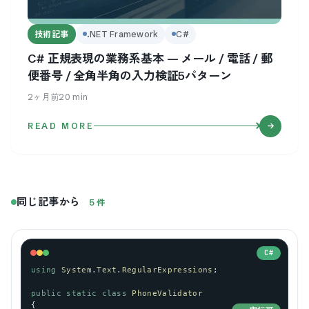
技術記事
.NET Framework
C#
C# 正規表現の業務系基本 — メール / 電話 / 郵
便番号 / 全角半角の入力検証5パターン
2ヶ月前
20
min
READ MORE
同じ記事から
5
件
C#
using
System
.
Text
.
RegularExpressions
;
public
static
class
PhoneValidator
{