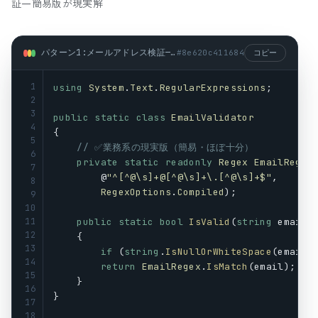
証—簡易版が現実解
パターン1:メールアドレス検証—簡易版が現実解 (csharp)
#
8e620c411684
コピー
1
using
System
.
Text
.
RegularExpressions
;
2
3
public
static
class
EmailValidator
4
{
5
// ✅業務系の現実版（簡易・ほぼ十分）
6
private
static
readonly
Regex
EmailRegex
7
        @
"^[^@\s]+@[^@\s]+\.[^@\s]+$"
,
8
RegexOptions
.
Compiled
);
9
10
11
public
static
bool
IsValid
(
string
email
)
12
    {
13
if
 (
string
.
IsNullOrWhiteSpace
(
email
)
14
return
EmailRegex
.
IsMatch
(
email
);
15
    }
16
}
17
18