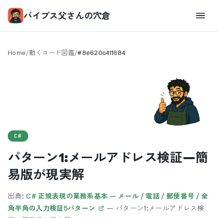
バイブス父さんの穴倉
Home
/
動くコード図鑑
/
#
8e620c411684
C#
パターン1:メールアドレス検証—簡
易版が現実解
出典:
C# 正規表現の業務系基本 — メール / 電話 / 郵便番号 / 全
角半角の入力検証5パターン
—
パターン1:メールアドレス検