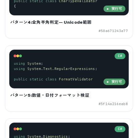
public
static
class
CharTypeValidator
{
▶ 実行可
パターン4:全角半角判定— Unicode範囲
#
50a671243a77
C#
using
System
;
using
System
.
Text
.
RegularExpressions
;
public
static
class
FormatValidator
▶ 実行可
パターン5:数値・日付フォーマット検証
#
5f14a216eab8
C#
using
System
.
Diagnostics
;