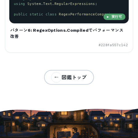
using
System
.
Text
.
RegularExpressions
;
public
static
class
RegexPerformanceComparison
▶ 実行可
パターン6: RegexOptions.Compiledでパフォーマンス
改善
#
228fa557c142
図鑑トップ
←